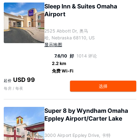
Sleep Inn & Suites Omaha
Airport
2525 Abbott Dr, 奥马
哈, Nebraska 68110, US
显示地图
7.6/10
好
1014 评论
2.2 km
免费 Wi-Fi
USD 99
起价
选择
每房 / 每夜
Super 8 by Wyndham Omaha
Eppley Airport/Carter Lake
3000 Airport Eppley Drive, 卡特