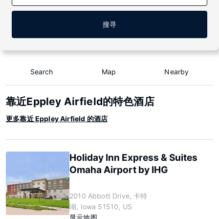
搜寻
Search
Map
Nearby
靠近Eppley Airfield的特色酒店
更多靠近 Eppley Airfield 的酒店
Holiday Inn Express & Suites
Omaha Airport by IHG
2010 Abbott Drive, 卡特
湖, Iowa 51510, US
显示地图