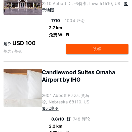
2210 Abbott Dr, 卡特湖, Iowa 51510, US
显
示地图
7/10
1004 评论
2.7 km
免费 Wi-Fi
USD 100
起价
选择
每房 / 每夜
Candlewood Suites Omaha
Airport by IHG
2601 Abbott Plaza, 奥马
哈, Nebraska 68110, US
显示地图
8.8/10
好
748 评论
2.2 km