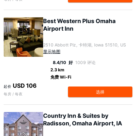
Best Western Plus Omaha
Airport Inn
2510 Abbott Plz, 卡特湖, Iowa 51510, US
显示地图
8.4/10
好
1009 评论
2.3 km
免费 Wi-Fi
USD 106
起价
选择
每房 / 每夜
Country Inn & Suites by
Radisson, Omaha Airport, IA