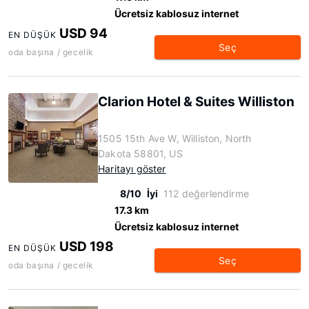
Ücretsiz kablosuz internet
USD 94
EN DÜŞÜK
Seç
oda başına / gecelik
Clarion Hotel & Suites Williston
1505 15th Ave W, Williston, North
Dakota 58801, US
Haritayı göster
8/10
İyi
112 değerlendirme
17.3 km
Ücretsiz kablosuz internet
USD 198
EN DÜŞÜK
Seç
oda başına / gecelik