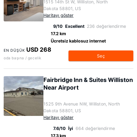
1515 14th St W, Williston, North
Dakota 58801, US
Haritayı göster
9/10
Excellent
236 değerlendirme
17.2 km
Ücretsiz kablosuz internet
USD 268
EN DÜŞÜK
Seç
oda başına / gecelik
Fairbridge Inn & Suites Williston
Near Airport
1525 9th Avenue NW, Williston, North
Dakota 58801, US
Haritayı göster
7.6/10
İyi
664 değerlendirme
17.3 km