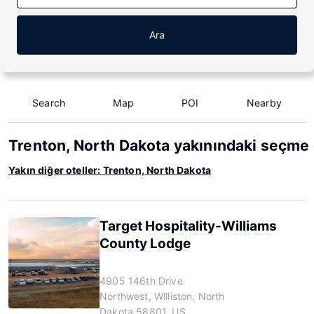
Ara
Search
Map
POI
Nearby
Trenton, North Dakota yakınındaki seçme 
Yakın diğer oteller: Trenton, North Dakota
Target Hospitality-Williams
County Lodge
4905 146th Drive
Northwest, Williston, North
Dakota 58801, US