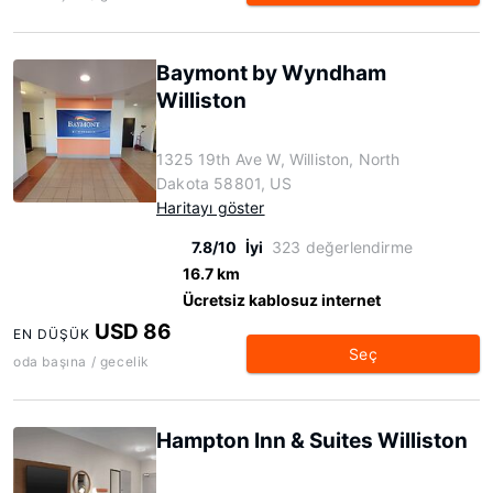
Baymont by Wyndham
Williston
1325 19th Ave W, Williston, North
Dakota 58801, US
Haritayı göster
7.8/10
İyi
323 değerlendirme
16.7 km
Ücretsiz kablosuz internet
USD 86
EN DÜŞÜK
Seç
oda başına / gecelik
Hampton Inn & Suites Williston