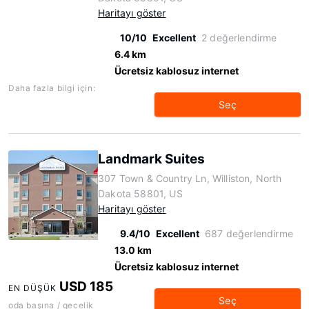
Haritayı göster
10/10
Excellent
2 değerlendirme
6.4 km
Ücretsiz kablosuz internet
Daha fazla bilgi için:
Seç
Landmark Suites
307 Town & Country Ln, Williston, North
Dakota 58801, US
Haritayı göster
9.4/10
Excellent
687 değerlendirme
13.0 km
Ücretsiz kablosuz internet
USD 185
EN DÜŞÜK
Seç
oda başına / gecelik