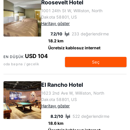
Roosevelt Hotel
1001 24th St W, Williston, North
Dakota 58801, US
Haritayı göster
7.2/10
İyi
233 değerlendirme
18.2 km
Ücretsiz kablosuz internet
USD 104
EN DÜŞÜK
Seç
oda başına / gecelik
El Rancho Hotel
1623 2nd Ave W, Williston, North
Dakota 58801, US
Haritayı göster
8.2/10
İyi
522 değerlendirme
18.6 km