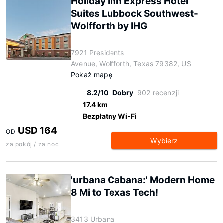
Holiday Inn Express Hotel
Suites Lubbock Southwest-
Wolfforth by IHG
7921 Presidents
Avenue, Wolfforth, Texas 79382, US
Pokaż mapę
8.2/10
Dobry
902 recenzji
17.4 km
Bezpłatny Wi-Fi
USD 164
OD
Wybierz
za pokój / za noc
'urbana Cabana:' Modern Home
8 Mi to Texas Tech!
3413 Urbana