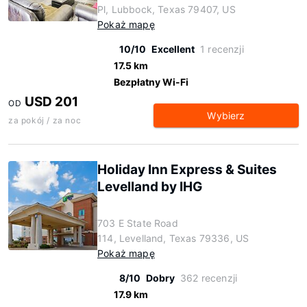
Pl, Lubbock, Texas 79407, US
Pokaż mapę
10/10
Excellent
1 recenzji
17.5 km
Bezpłatny Wi-Fi
USD 201
OD
Wybierz
za pokój / za noc
Holiday Inn Express & Suites
Levelland by IHG
703 E State Road
114, Levelland, Texas 79336, US
Pokaż mapę
8/10
Dobry
362 recenzji
17.9 km