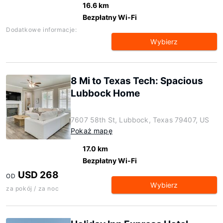
16.6 km
Bezpłatny Wi-Fi
Dodatkowe informacje:
Wybierz
8 Mi to Texas Tech: Spacious
Lubbock Home
7607 58th St, Lubbock, Texas 79407, US
Pokaż mapę
17.0 km
Bezpłatny Wi-Fi
USD 268
OD
Wybierz
za pokój / za noc