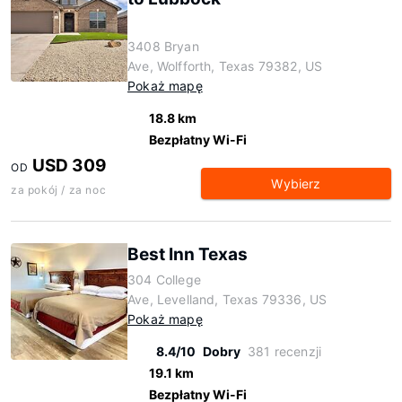
3408 Bryan
Ave, Wolfforth, Texas 79382, US
Pokaż mapę
18.8 km
Bezpłatny Wi-Fi
USD 309
OD
Wybierz
za pokój / za noc
Best Inn Texas
304 College
Ave, Levelland, Texas 79336, US
Pokaż mapę
8.4/10
Dobry
381 recenzji
19.1 km
Bezpłatny Wi-Fi