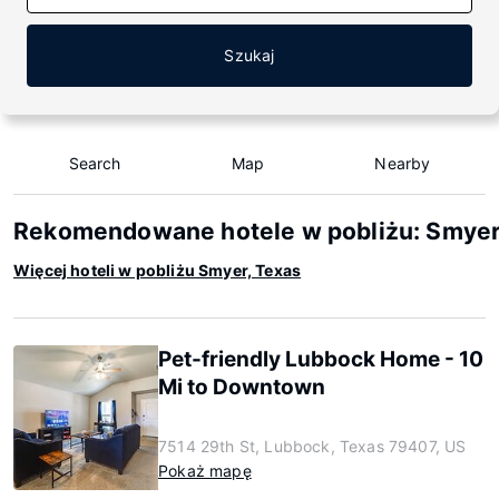
Szukaj
Search
Map
Nearby
Rekomendowane hotele w pobliżu: Smyer
Więcej hoteli w pobliżu Smyer, Texas
Pet-friendly Lubbock Home - 10
Mi to Downtown
7514 29th St, Lubbock, Texas 79407, US
Pokaż mapę