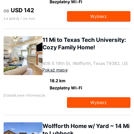
Bezpłatny Wi-Fi
USD 142
OD
Wybierz
za pokój / za noc
11 Mi to Texas Tech University:
Cozy Family Home!
806 E 19th St, Wolfforth, Texas 79382, US
Pokaż mapę
18.2 km
Bezpłatny Wi-Fi
Dodatkowe informacje:
Wybierz
Wolfforth Home w/ Yard ~ 14 Mi
to Lubbock