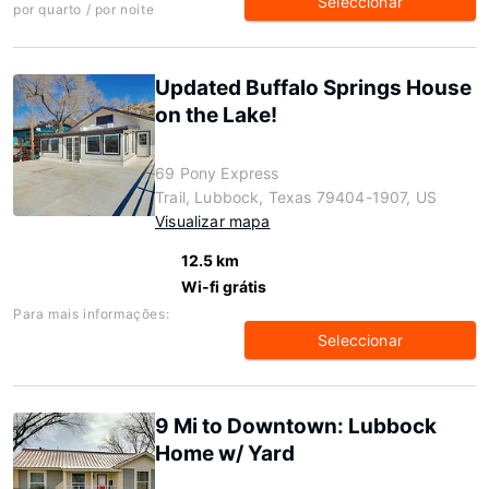
Seleccionar
por quarto / por noite
Updated Buffalo Springs House
on the Lake!
69 Pony Express
Trail, Lubbock, Texas 79404-1907, US
Visualizar mapa
12.5 km
Wi-fi grátis
Para mais informações:
Seleccionar
9 Mi to Downtown: Lubbock
Home w/ Yard