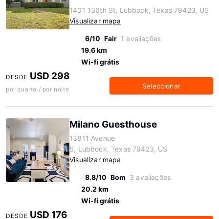
1401 136th St, Lubbock, Texas 79423, US
Visualizar mapa
6/10
Fair
1 avaliações
19.6 km
Wi-fi grátis
USD 298
DESDE
Seleccionar
por quarto / por noite
Milano Guesthouse
13811 Avenue
S, Lubbock, Texas 79423, US
Visualizar mapa
8.8/10
Bom
3 avaliações
20.2 km
Wi-fi grátis
USD 176
DESDE