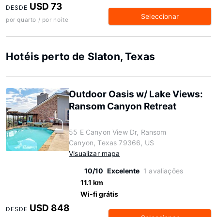
USD 73
DESDE
Seleccionar
por quarto / por noite
Hotéis perto de Slaton, Texas
Outdoor Oasis w/ Lake Views:
Ransom Canyon Retreat
55 E Canyon View Dr, Ransom
Canyon, Texas 79366, US
Visualizar mapa
10/10
Excelente
1 avaliações
11.1 km
Wi-fi grátis
USD 848
DESDE