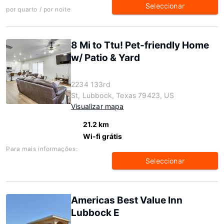
Seleccionar
por quarto / por noite
8 Mi to Ttu! Pet-friendly Home
w/ Patio & Yard
2234 133rd
St, Lubbock, Texas 79423, US
Visualizar mapa
21.2 km
Wi-fi grátis
Para mais informações:
Seleccionar
Americas Best Value Inn
Lubbock E