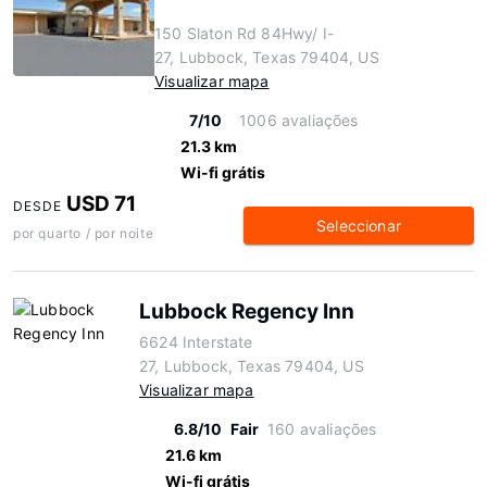
150 Slaton Rd 84Hwy/ I-
27, Lubbock, Texas 79404, US
Visualizar mapa
7/10
1006 avaliações
21.3 km
Wi-fi grátis
USD 71
DESDE
Seleccionar
por quarto / por noite
Lubbock Regency Inn
6624 Interstate
27, Lubbock, Texas 79404, US
Visualizar mapa
6.8/10
Fair
160 avaliações
21.6 km
Wi-fi grátis