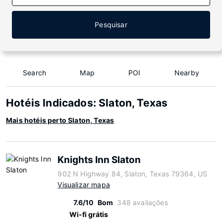
Pesquisar
Search
Map
POI
Nearby
Hotéis Indicados: Slaton, Texas
Mais hotéis perto Slaton, Texas
Knights Inn Slaton
902 N Highway 84, Slaton, Texas 79364, US
Visualizar mapa
7.6/10
Bom
348 avaliações
Wi-fi grátis