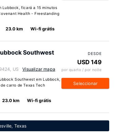
 Lubbock, ficará a 15 minutos
Covenant Health - Freestanding
23.0 km
Wi-fi grátis
 Lubbock Southwest
DESDE
USD 149
79424, US
Visualizar mapa
por quarto / por noite
 Lubbock Southwest em Lubbock,
Seleccionar
s de carro de Texas Tech
23.0 km
Wi-fi grátis
sville, Texas