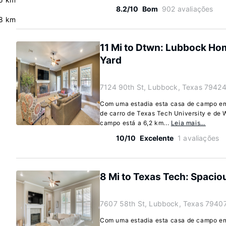
8.2/10
Bom
902 avaliações
8 km
11 Mi to Dtwn: Lubbock Home
Yard
7124 90th St, Lubbock, Texas 79424
Com uma estadia esta casa de campo em
de carro de Texas Tech University e de
campo está a 6,2 km...
Leia mais…
10/10
Excelente
1 avaliações
8 Mi to Texas Tech: Spaci
7607 58th St, Lubbock, Texas 79407
Com uma estadia esta casa de campo em