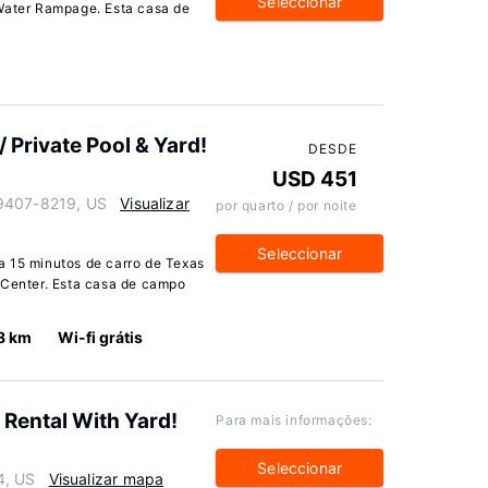
Seleccionar
 Water Rampage. Esta casa de
Private Pool & Yard!
DESDE
USD 451
79407-8219, US
Visualizar
por quarto / por noite
Seleccionar
a 15 minutos de carro de Texas
 Center. Esta casa de campo
8 km
Wi-fi grátis
Rental With Yard!
Para mais informações:
Seleccionar
4, US
Visualizar mapa