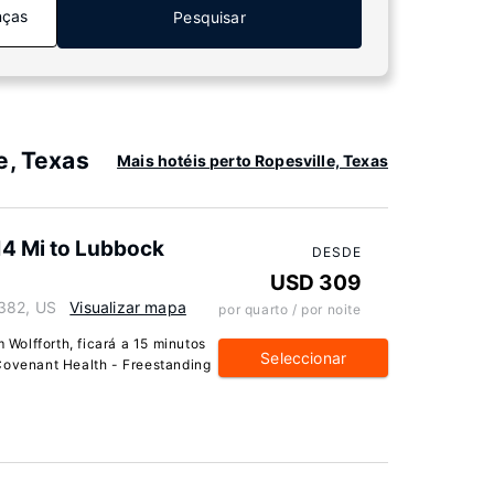
nças
Pesquisar
e, Texas
Mais hotéis perto Ropesville, Texas
14 Mi to Lubbock
DESDE
USD 309
9382, US
Visualizar mapa
por quarto / por noite
Wolfforth, ficará a 15 minutos
Seleccionar
Covenant Health - Freestanding