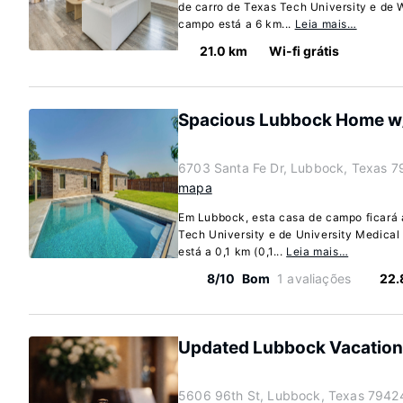
de carro de Texas Tech University e de
campo está a 6 km...
Leia mais…
21.0 km
Wi-fi grátis
Spacious Lubbock Home w/ 
6703 Santa Fe Dr, Lubbock, Texas 
mapa
Em Lubbock, esta casa de campo ficará 
Tech University e de University Medical
está a 0,1 km (0,1...
Leia mais…
8/10
Bom
1 avaliações
22.
Updated Lubbock Vacation 
5606 96th St, Lubbock, Texas 7942