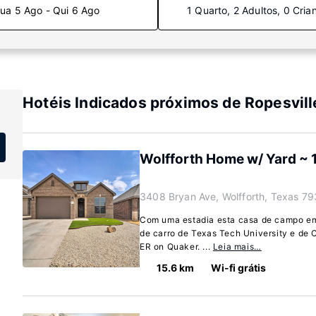
ua 5 Ago - Qui 6 Ago
1 Quarto, 2 Adultos, 0 Cria
Hotéis Indicados próximos de Ropesvill
Wolfforth Home w/ Yard ~ 
3408 Bryan Ave, Wolfforth, Texas 7
Com uma estadia esta casa de campo em 
de carro de Texas Tech University e de 
ER on Quaker. ...
Leia mais…
15.6 km
Wi-fi grátis