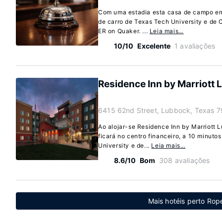
Com uma estadia esta casa de campo em
de carro de Texas Tech University e de 
ER on Quaker. ...
Leia mais…
10/10
Excelente
1 avaliações
Residence Inn by Marriott
6415 62nd Street, Lubbock, Texas 
Ao alojar-se Residence Inn by Marriott
ficará no centro financeiro, a 10 minuto
University e de...
Leia mais…
8.6/10
Bom
308 avaliações
Mais hotéis perto Rope