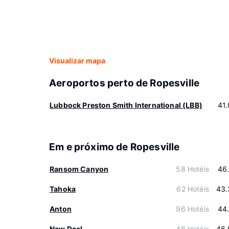
Visualizar mapa
Aeroportos perto de Ropesville
Lubbock Preston Smith International (LBB)
41
Em e próximo de Ropesville
Ransom Canyon
58 Hotéis
46
Tahoka
62 Hotéis
43.
Anton
96 Hotéis
44
New Deal
48 Hotéis
46.