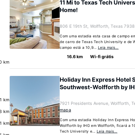
11 Mi to Texas Tech Univers
Home!
806 E 19th St, Wolfforth, Texas 793
Com uma estadia esta casa de campo em 
de carro de Texas Tech University e de
campo está a 10,9...
Leia mais…
16.6 km
Wi-fi grátis
.0 km
Holiday Inn Express Hotel 
Southwest-Wolfforth by I
.1 km
7921 Presidents Avenue, Wolfforth, 
mapa
3 km
Com uma estadia Holiday Inn Express H
.1 km
Wolfforth by IHG em Wolfforth, ficará a 
Tech University e...
Leia mais…
5 km