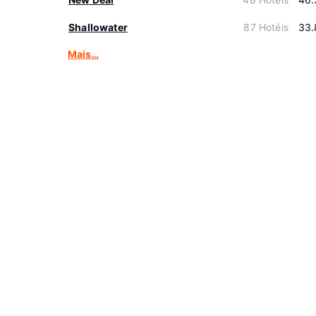
Shallowater
87 Hotéis
33.
Mais…