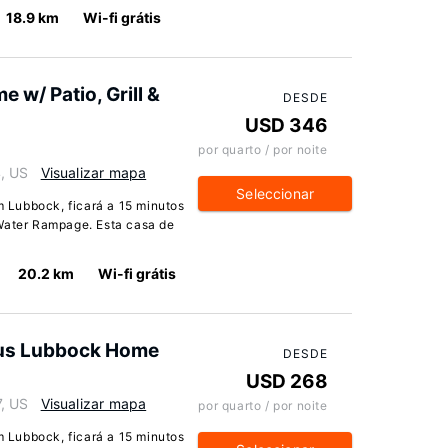
18.9 km
Wi-fi grátis
 w/ Patio, Grill &
DESDE
USD 346
por quarto / por noite
, US
Visualizar mapa
Seleccionar
 Lubbock, ficará a 15 minutos
 Water Rampage. Esta casa de
20.2 km
Wi-fi grátis
ous Lubbock Home
DESDE
USD 268
, US
Visualizar mapa
por quarto / por noite
 Lubbock, ficará a 15 minutos