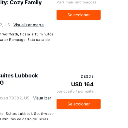
ity: Cozy Family
Para mais informações:
Seleccionar
82, US
Visualizar mapa
Wolfforth, ficará a 15 minutos
 Water Rampage. Esta casa de
Suites Lubbock
DESDE
HG
USD 164
por quarto / por noite
Texas 79382, US
Visualizar
Seleccionar
otel Suites Lubbock Southwest-
10 minutos de carro de Texas