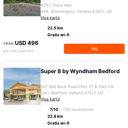
4390 State Hwy
446, Bloomington, Indiana 47401, US
Visa karta
22.5 km
Gratis wi-fi
USD 496
FRÅN
Välj
per rum / per natt
Super 8 by Wyndham Bedford
501 Bell Back Road Hwy 37 & Hwy 58
East, Bedford, Indiana 47421, US
Visa karta
7/10
730 recensioner
22.8 km
Gratis wi-fi