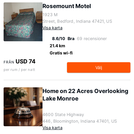
Rosemount Motel
1923 M
Street, Bedford, Indiana 47421, US
Visa karta
8.6/10
Bra
69 recensioner
21.4 km
Gratis wi-fi
USD 74
FRÅN
Välj
per rum / per natt
Home on 22 Acres Overlooking
Lake Monroe
4600 State Highway
446, Bloomington, Indiana 47401, US
Visa karta