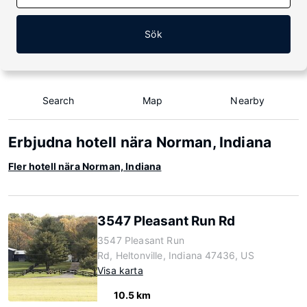
Sök
Search
Map
Nearby
Erbjudna hotell nära Norman, Indiana
Fler hotell nära Norman, Indiana
3547 Pleasant Run Rd
3547 Pleasant Run
Rd, Heltonville, Indiana 47436, US
Visa karta
10.5 km