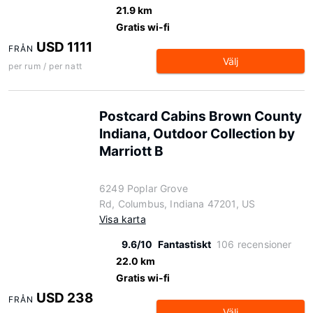
21.9 km
Gratis wi-fi
USD 1111
FRÅN
Välj
per rum / per natt
Postcard Cabins Brown County
Indiana, Outdoor Collection by
Marriott B
6249 Poplar Grove
Rd, Columbus, Indiana 47201, US
Visa karta
9.6/10
Fantastiskt
106 recensioner
22.0 km
Gratis wi-fi
USD 238
FRÅN
Välj