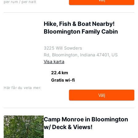
per rum / per natt
Hike, Fish & Boat Nearby!
Bloomington Family Cabin
3225 Will Sowders
Rd, Bloomington, Indiana 47401, US
Visa karta
22.4 km
Gratis wi-fi
Här får du veta mer:
Välj
Camp Monroe in Bloomington
w/ Deck & Views!