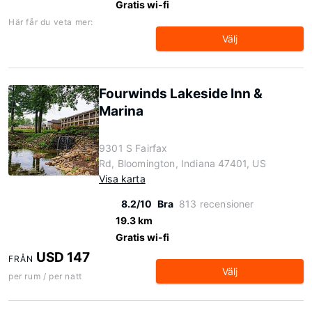
Gratis wi-fi
Här får du veta mer:
Välj
Fourwinds Lakeside Inn &
Marina
9301 S Fairfax
Rd, Bloomington, Indiana 47401, US
Visa karta
8.2/10
Bra
813 recensioner
19.3 km
Gratis wi-fi
USD 147
FRÅN
Välj
per rum / per natt