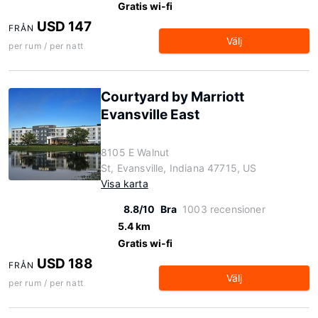
Gratis wi-fi
USD 147
FRÅN
Välj
per rum / per natt
Courtyard by Marriott
Evansville East
8105 E Walnut
St, Evansville, Indiana 47715, US
Visa karta
8.8/10
Bra
1003 recensioner
5.4 km
Gratis wi-fi
USD 188
FRÅN
Välj
per rum / per natt