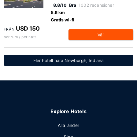
8.8/10
Bra
1002 recensioner
5.6 km
Gratis wi-fi
USD 150
FRÅN
Välj
per rum / per natt
Fler hotell nära Newburgh, Indiana
Explore Hotels
Alla länder
Blog