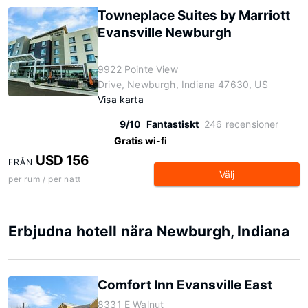
Towneplace Suites by Marriott
Evansville Newburgh
9922 Pointe View
Drive, Newburgh, Indiana 47630, US
Visa karta
9/10
Fantastiskt
246 recensioner
Gratis wi-fi
USD 156
FRÅN
Välj
per rum / per natt
Erbjudna hotell nära Newburgh, Indiana
Comfort Inn Evansville East
8331 E Walnut