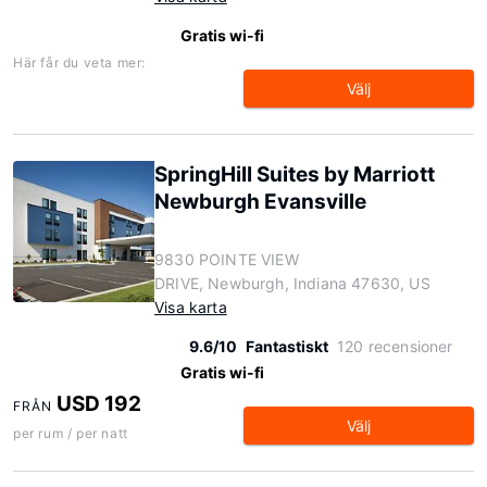
Gratis wi-fi
Här får du veta mer:
Välj
SpringHill Suites by Marriott
Newburgh Evansville
9830 POINTE VIEW
DRIVE, Newburgh, Indiana 47630, US
Visa karta
9.6/10
Fantastiskt
120 recensioner
Gratis wi-fi
USD 192
FRÅN
Välj
per rum / per natt