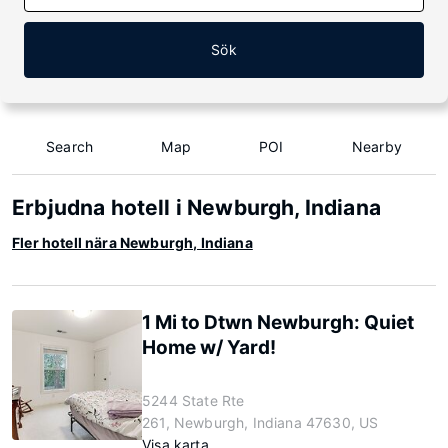
Sök
Search
Map
POI
Nearby
Erbjudna hotell i Newburgh, Indiana
Fler hotell nära Newburgh, Indiana
1 Mi to Dtwn Newburgh: Quiet
Home w/ Yard!
5244 State Rte
261, Newburgh, Indiana 47630, US
Visa karta