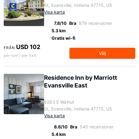
St, Evansville, Indiana 47715, US
Visa karta
7.8/10
Bra
879 recensioner
5.3 km
Gratis wi-fi
USD 102
FRÅN
Välj
per rum / per natt
Residence Inn by Marriott
Evansville East
8283 E Walnut
St, Evansville, Indiana 47715, US
Visa karta
8.6/10
Bra
540 recensioner
5.4 km