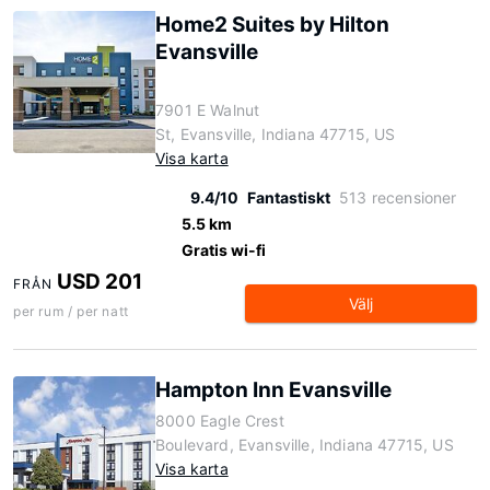
Home2 Suites by Hilton
Evansville
7901 E Walnut
St, Evansville, Indiana 47715, US
Visa karta
9.4/10
Fantastiskt
513 recensioner
5.5 km
Gratis wi-fi
USD 201
FRÅN
Välj
per rum / per natt
Hampton Inn Evansville
8000 Eagle Crest
Boulevard, Evansville, Indiana 47715, US
Visa karta