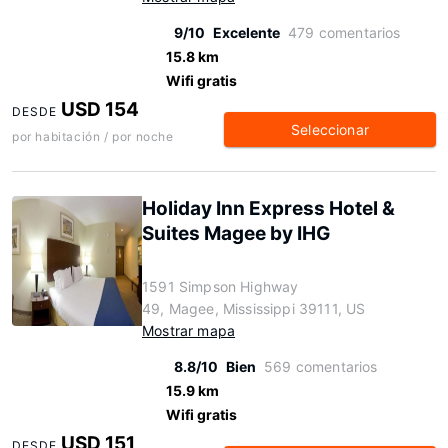
9/10
Excelente
479 comentarios
15.8 km
Wifi gratis
USD 154
DESDE
Seleccionar
por habitación / por noche
Holiday Inn Express Hotel &
Suites Magee by IHG
1591 Simpson Highway
49, Magee, Mississippi 39111, US
Mostrar mapa
8.8/10
Bien
569 comentarios
15.9 km
Wifi gratis
USD 151
DESDE