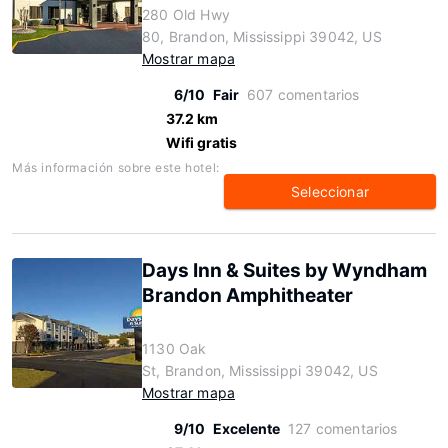
280 Old Hwy
80, Brandon, Mississippi 39042, US
Mostrar mapa
6/10
Fair
607 comentarios
37.2 km
Wifi gratis
Más información sobre este hotel:
Seleccionar
Days Inn & Suites by Wyndham
Brandon Amphitheater
1130 Oak
St, Brandon, Mississippi 39042, US
Mostrar mapa
9/10
Excelente
127 comentarios