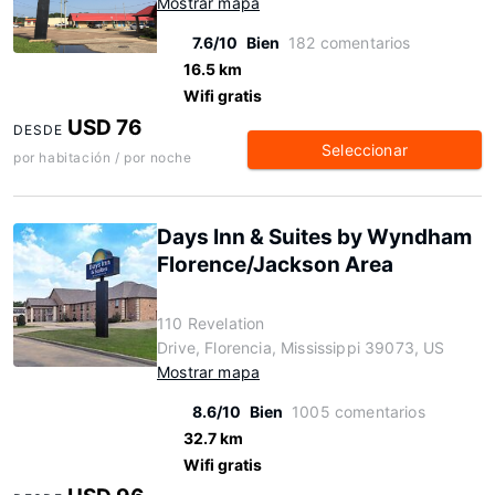
Mostrar mapa
7.6/10
Bien
182 comentarios
16.5 km
Wifi gratis
USD 76
DESDE
Seleccionar
por habitación / por noche
Days Inn & Suites by Wyndham
Florence/Jackson Area
110 Revelation
Drive, Florencia, Mississippi 39073, US
Mostrar mapa
8.6/10
Bien
1005 comentarios
32.7 km
Wifi gratis