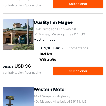
Seleccionar
por habitación / por noche
Quality Inn Magee
5441 Simpson Highway 28
W, Magee, Mississippi 39111, US
Mostrar mapa
6.2/10
Fair
266 comentarios
16.4 km
Wifi gratis
USD 96
DESDE
Seleccionar
por habitación / por noche
Western Motel
1471 Simpson Highway
49, Magee, Mississippi 39111, US