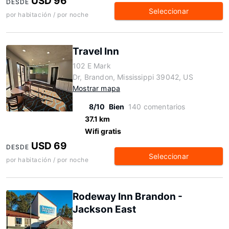
USD 96
DESDE
Seleccionar
por habitación / por noche
Travel Inn
102 E Mark
Dr, Brandon, Mississippi 39042, US
Mostrar mapa
8/10
Bien
140 comentarios
37.1 km
Wifi gratis
USD 69
DESDE
Seleccionar
por habitación / por noche
Rodeway Inn Brandon -
Jackson East