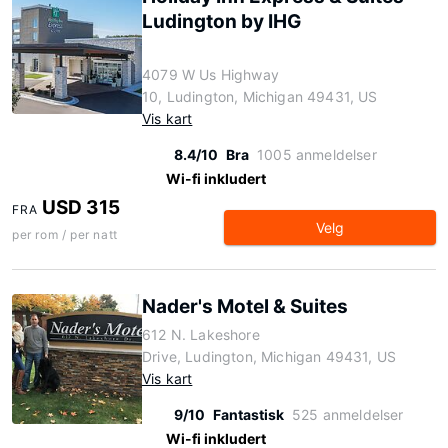
Ludington by IHG
4079 W Us Highway
10, Ludington, Michigan 49431, US
Vis kart
8.4/10
Bra
1005 anmeldelser
Wi-fi inkludert
USD 315
FRA
Velg
per rom / per natt
Nader's Motel & Suites
612 N. Lakeshore
Drive, Ludington, Michigan 49431, US
Vis kart
9/10
Fantastisk
525 anmeldelser
Wi-fi inkludert