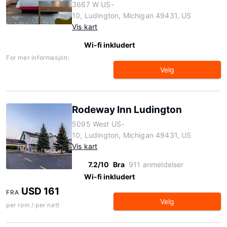
3667 W US-
10, Ludington, Michigan 49431, US
Vis kart
Wi-fi inkludert
For mer informasjon:
Velg
Rodeway Inn Ludington
5095 West US-
10, Ludington, Michigan 49431, US
Vis kart
7.2/10
Bra
911 anmeldelser
Wi-fi inkludert
USD 161
FRA
Velg
per rom / per natt