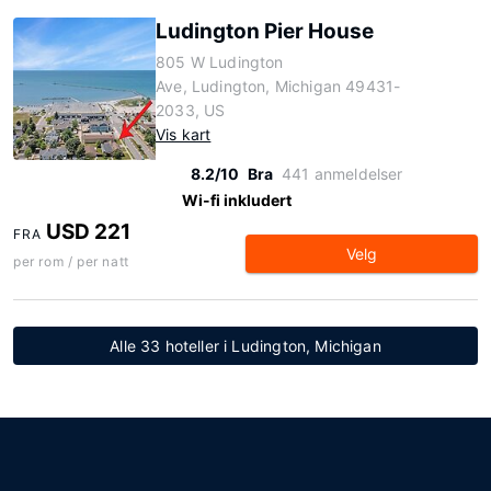
Ludington Pier House
805 W Ludington
Ave, Ludington, Michigan 49431-
2033, US
Vis kart
8.2/10
Bra
441 anmeldelser
Wi-fi inkludert
USD 221
FRA
Velg
per rom / per natt
Alle 33 hoteller i Ludington, Michigan