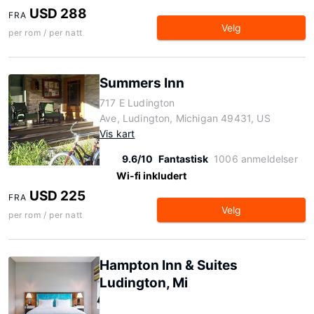
USD 288
FRA
Velg
per rom / per natt
Summers Inn
717 E Ludington
Ave, Ludington, Michigan 49431, US
Vis kart
9.6/10
Fantastisk
1006 anmeldelser
Wi-fi inkludert
USD 225
FRA
Velg
per rom / per natt
Hampton Inn & Suites
Ludington, Mi