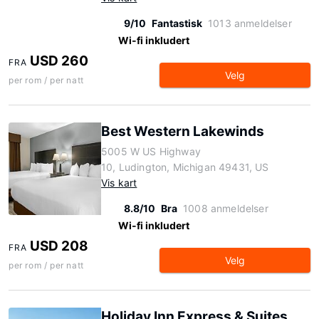
9/10
Fantastisk
1013 anmeldelser
Wi-fi inkludert
USD 260
FRA
Velg
per rom / per natt
Best Western Lakewinds
5005 W US Highway
10, Ludington, Michigan 49431, US
Vis kart
8.8/10
Bra
1008 anmeldelser
Wi-fi inkludert
USD 208
FRA
Velg
per rom / per natt
Holiday Inn Express & Suites