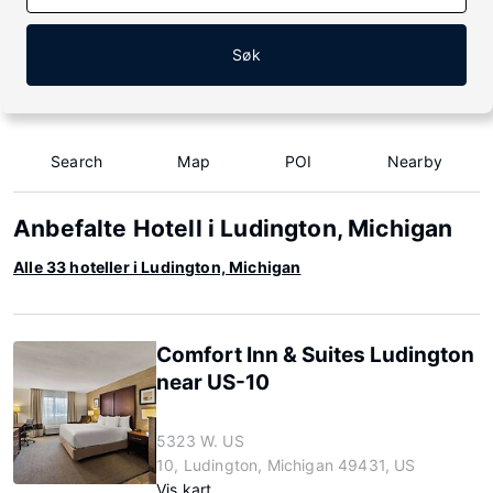
Søk
Search
Map
POI
Nearby
Anbefalte Hotell i Ludington, Michigan
Alle 33 hoteller i Ludington, Michigan
Comfort Inn & Suites Ludington
near US-10
5323 W. US
10, Ludington, Michigan 49431, US
Vis kart