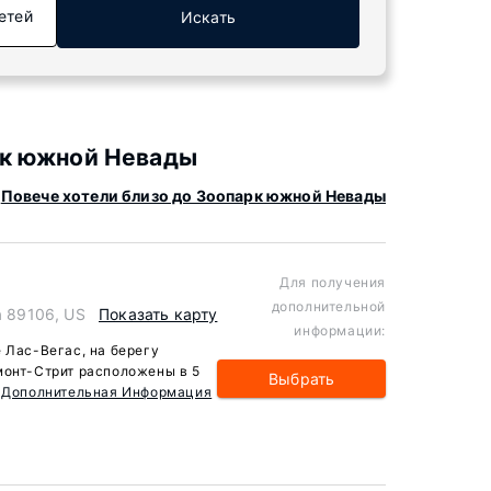
етей
Искать
рк южной Невады
Повече хотели близо до Зоопарк южной Невады
Для получения
дополнительной
a 89106, US
Показать карту
информации:
 Лас-Вегас, на берегу
монт-Стрит расположены в 5
Выбрать
.
Дополнительная Информация