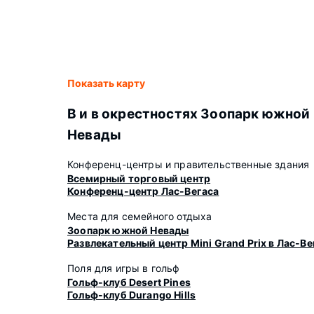
Показать карту
В и в окрестностях Зоопарк южной
Невады
Конференц-центры и правительственные здания
Всемирный торговый центр
Конференц-центр Лас-Вегаса
Места для семейного отдыха
Зоопарк южной Невады
Развлекательный центр Mini Grand Prix в Лас-Ве
Поля для игры в гольф
Гольф-клуб Desert Pines
Гольф-клуб Durango Hills