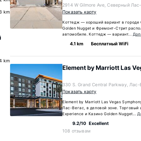
2914 W Gilmore Ave, Северный Лас
3 km
Показать карту
Коттедж — хороший вариант в городе
Golden Nugget и Фремонт-Стрит распо
автомобиле. Коттедж — вариант...
Доп
й
4.1 km
Бесплатный WiFi
4 km
Element by Marriott Las V
330 S. Grand Central Parkway, Лас
Показать карту
Element by Marriott Las Vegas Symphon
Лас-Вегас, в деловой зоне. Торговый 
Experience и Казино Golden Nugget...
Д
9.2/10
Excellent
108 отзывам