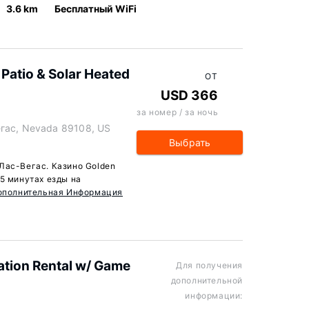
3.6 km
Бесплатный WiFi
Patio & Solar Heated
ОТ
USD 366
за номер / за ночь
егас, Nevada 89108, US
Выбрать
Лас-Вегас. Казино Golden
5 минутах езды на
ополнительная Информация
ation Rental w/ Game
Для получения
дополнительной
информации: