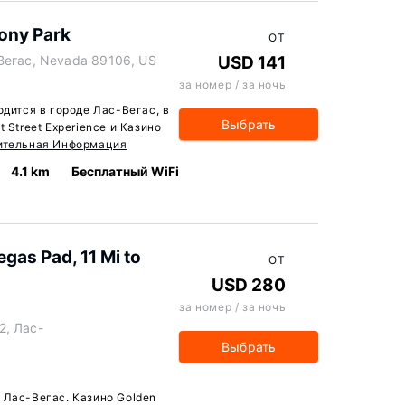
ony Park
ОТ
-Вегас, Nevada 89106, US
USD 141
за номер / за ночь
одится в городе Лас-Вегас, в
Выбрать
 Street Experience и Казино
ительная Информация
4.1 km
Бесплатный WiFi
gas Pad, 11 Mi to
ОТ
USD 280
за номер / за ночь
2, Лас-
Выбрать
 Лас-Вегас. Казино Golden