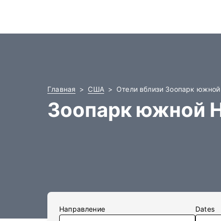
Главная
США
Отели вблизи Зоопарк южно
Зоопарк южной 
Направление
Dates