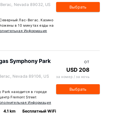
-Вегас, Nevada 89032, US
Выбрать
 Северный Лас-Вегас. Казино
ложены в 10 минутах езды на
олнительная Информация
egas Symphony Park
ОТ
USD 208
-Вегас, Nevada 89106, US
за номер / за ночь
Выбрать
y Park находится в городе
центр Fremont Street
ополнительная Информация
4.1 km
Бесплатный WiFi