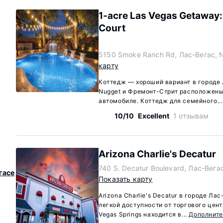
1-acre Las Vegas Getaway: 
Court
5150 Smoke Ranch Rd, Лас-Вегас, 
карту
Коттедж — хороший вариант в городе 
Nugget и Фремонт-Стрит расположены 
автомобиле. Коттедж для семейного..
10/10
Excellent
1 отзывам
Arizona Charlie's Decatur
740 S. Decatur Boulevard, Лас-Вега
гасе
Показать карту
Arizona Charlie's Decatur в городе Л
легкой доступности от торгового цент
Vegas Springs находится в...
Дополнит