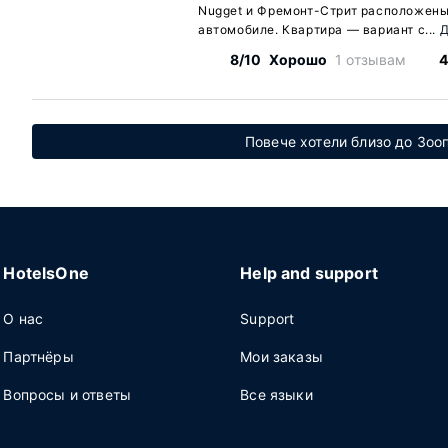
Nugget и Фремонт-Стрит расположены 
автомобиле. Квартира — вариант с...
Д
8/10
Хорошо
1 отзывам
4
Повече хотели близо до Зо
HotelsOne
Help and support
О нас
Support
Партнёры
Мои заказы
Вопросы и ответы
Все языки