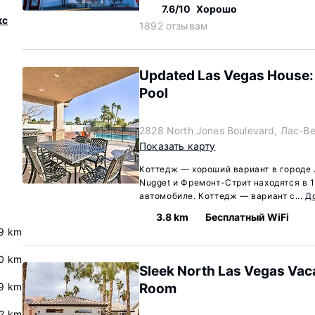
7.6/10
Хорошо
кс
1892 отзывам
Updated Las Vegas House: 
Pool
2828 North Jones Boulevard, Лас-В
Показать карту
Коттедж — хороший вариант в городе 
Nugget и Фремонт-Стрит находятся в 1
автомобиле. Коттедж — вариант с...
Д
3.8 km
Бесплатный WiFi
9 km
0 km
Sleek North Las Vegas Vac
9 km
Room
.2 km