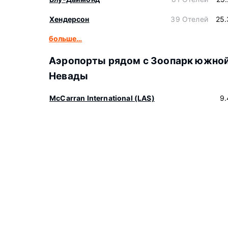
Хендерсон
39 Отелей
25.
больше…
Аэропорты рядом с Зоопарк южно
Невады
McCarran International (LAS)
9.