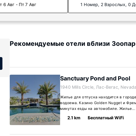
т 6 Авг - Пт 7 Авг
1 Номер, 2 Взрослых, 0 Д
Рекомендуемые отели вблизи Зоопа
Sanctuary Pond and Pool
1940 Mills Circle, Лас-Вегас, Nevad
Жилье для отпуска находится в городе
водоема. Казино Golden Nugget и Фре
минутах езды на автомобиле. Жилье..
2.1 km
Бесплатный WiFi