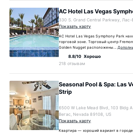
AC Hotel Las Vegas Symph
330 S. Grand Central Parkway, Лас
Показать карту
AC Hotel Las Vegas Symphony Park нах
торговой зоне. Торговый центр Fremont
Golden Nugget расположены...
Дополн
8.8/10
Хорошо
218 отзывам
Seasonal Pool & Spa: Las Ve
Strip
6500 W Lake Mead Blvd, 103 Bldg A
Вегас, Nevada 89108, US
Показать карту
Квартира — хороший вариант в городе