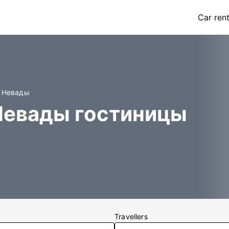
Car rent
й Невады
Невады гостиницы
Travellers