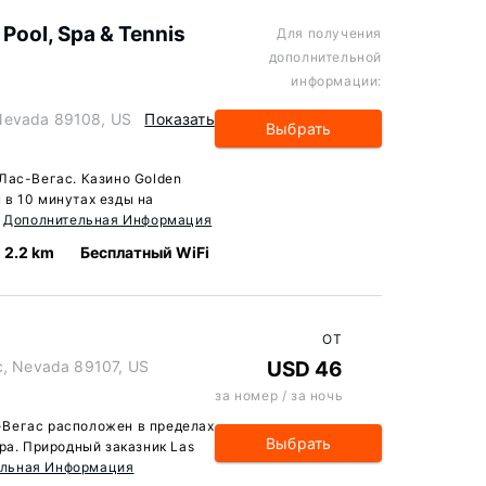
Pool, Spa & Tennis
Для получения
дополнительной
информации:
Nevada 89108, US
Показать
Выбрать
Лас-Вегас. Казино Golden
в 10 минутах езды на
.
Дополнительная Информация
2.2 km
Бесплатный WiFi
ОТ
с, Nevada 89107, US
USD 46
за номер / за ночь
ас-Вегас расположен в пределах
Выбрать
ра. Природный заказник Las
ельная Информация