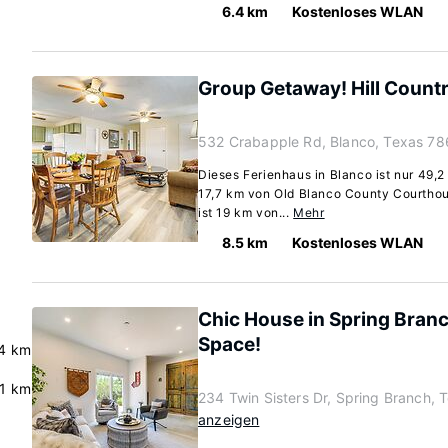
6.4 km
Kostenloses WLAN
Group Getaway! Hill Count
532 Crabapple Rd, Blanco, Texas 7
Dieses Ferienhaus in Blanco ist nur 49,
17,7 km von Old Blanco County Courthou
ist 19 km von...
Mehr
8.5 km
Kostenloses WLAN
Chic House in Spring Bran
Space!
4 km
.1 km
234 Twin Sisters Dr, Spring Branch,
anzeigen