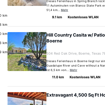
Dieses Ferienhaus in Spring Branch lockt
11 Autominuten von Blanco State Park ent
51,4 km...
Mehr
0 km
9.1 km
Kostenloses WLAN
8 km
.0 km
Hill Country Casita w/ Pati
Boerne
3 km
9 km
504 Red Oak Drive, Boerne, Texas 
Dieses Ferienhaus in Boerne liegt nur ei
Guadalupe River und Cave without a Nam
ist 6,5 km von...
Mehr
11.0 km
Kostenloses WLAN
Extravagant 4,500 Sq Ft Ho