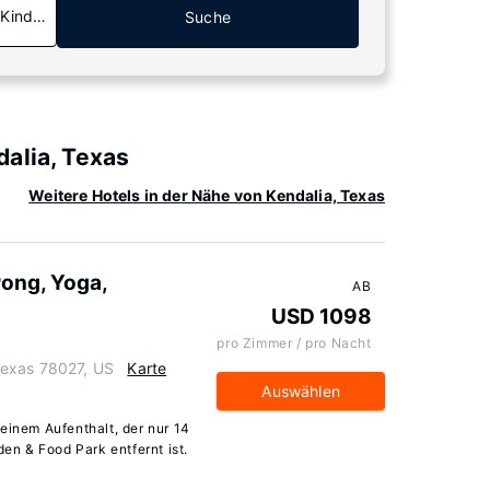
 Kinder
Suche
alia, Texas
Weitere Hotels in der Nähe von Kendalia, Texas
Pong, Yoga,
AB
USD 1098
pro Zimmer / pro Nacht
Texas 78027, US
Karte
Auswählen
einem Aufenthalt, der nur 14
n & Food Park entfernt ist.