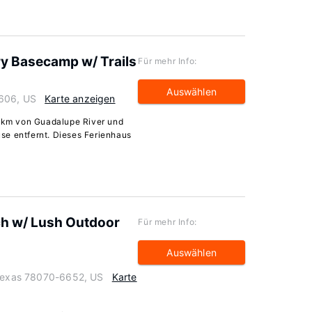
ry Basecamp w/ Trails
Für mehr Info:
Auswählen
8606, US
Karte anzeigen
2 km von Guadalupe River und
se entfernt. Dieses Ferienhaus
ch w/ Lush Outdoor
Für mehr Info:
Auswählen
 Texas 78070-6652, US
Karte