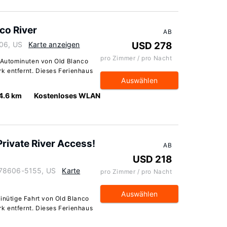
co River
AB
606, US
Karte anzeigen
USD 278
pro Zimmer / pro Nacht
5 Autominuten von Old Blanco
k entfernt. Dieses Ferienhaus
Auswählen
4.6 km
Kostenloses WLAN
rivate River Access!
AB
USD 218
 78606-5155, US
Karte
pro Zimmer / pro Nacht
Auswählen
minütige Fahrt von Old Blanco
k entfernt. Dieses Ferienhaus