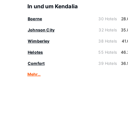
In und um Kendalia
Boerne
30 Hotels
28.
Johnson City
32 Hotels
35.
Wimberley
38 Hotels
41
Helotes
55 Hotels
46.
Comfort
39 Hotels
36.
Mehr…