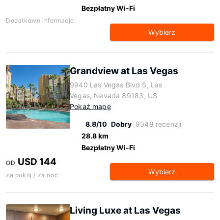
Bezpłatny Wi-Fi
Dodatkowe informacje:
Wybierz
Grandview at Las Vegas
9940 Las Vegas Blvd S, Las
Vegas, Nevada 89183, US
Pokaż mapę
8.8/10
Dobry
9348 recenzji
28.8 km
Bezpłatny Wi-Fi
USD 144
OD
Wybierz
za pokój / za noc
Living Luxe at Las Vegas