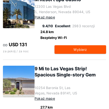
12300 Las Vegas Blvd
S, Henderson, Nevada 89044, US
Pokaż mapę
9.4/10
Excellent
2983 recenzji
24.8 km
Bezpłatny Wi-Fi
USD 131
OD
Wybierz
za pokój / za noc
9 Mi to Las Vegas Strip!
Spacious Single-story Gem
10254 Baronia St, Las
Vegas, Nevada 89141, US
Pokaż mapę
27.7 km