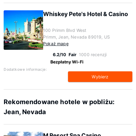
Whiskey Pete's Hotel & Casino
100 Primm Blvd West
Primm, Jean, Nevada 89019, US
Pokaż mapę
6.2/10
Fair
1000 recenzji
Bezpłatny Wi-Fi
Dodatkowe informacje:
Wybierz
Rekomendowane hotele w pobliżu:
Jean, Nevada
M Resort Spa Casino