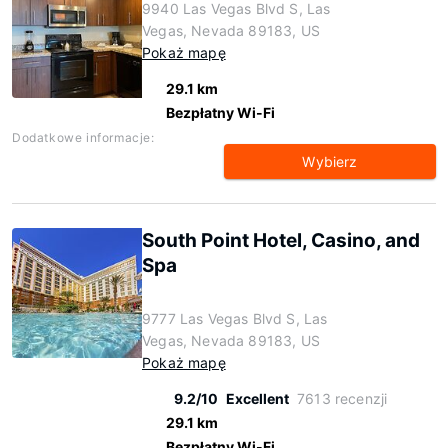
9940 Las Vegas Blvd S, Las
Vegas, Nevada 89183, US
Pokaż mapę
29.1 km
Bezpłatny Wi-Fi
Dodatkowe informacje:
Wybierz
South Point Hotel, Casino, and
Spa
9777 Las Vegas Blvd S, Las
Vegas, Nevada 89183, US
Pokaż mapę
9.2/10
Excellent
7613 recenzji
29.1 km
Bezpłatny Wi-Fi