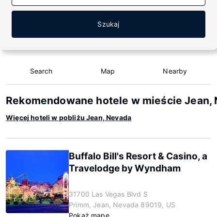
Szukaj
Search
Map
Nearby
Rekomendowane hotele w mieście Jean,
Więcej hoteli w pobliżu Jean, Nevada
Buffalo Bill's Resort & Casino, a
Travelodge by Wyndham
31700 Las Vegas Blvd S
Primm, Jean, Nevada 89019, US
Pokaż mapę