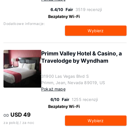
6.4/10
Fair
3519 recenzji
Bezpłatny Wi-Fi
Dodatkowe informacje:
Wybierz
Primm Valley Hotel & Casino, a
Travelodge by Wyndham
31900 Las Vegas Blvd S
Primm, Jean, Nevada 89019, US
Pokaż mapę
6/10
Fair
1255 recenzji
Bezpłatny Wi-Fi
USD 49
OD
Wybierz
za pokój / za noc