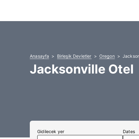
Anasayfa
Birleşik Devletler
Oregon
Jacksonv
Jacksonville Otel
Gidilecek yer
Dates