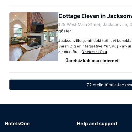
Cottage Eleven in Jacksonv
125 West Main Street, Jacksonville,
göster
Jacksonville şehrindeki tatil evi konak
Sarah Zigler Interpretive Yürüyüş Parku
olacak. Bu...
Devamını Oku
Ücretsiz kablosuz internet
72 otelin tümü: Jackso
HotelsOne
Help and support