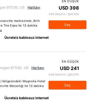
EN DÜŞÜK
regon 97530, US
Haritayı
USD 398
oda başına / gecelik
onville merkezinde, Britt
Seç
ve The Expo ile 13 dakika
ku
Ücretsiz kablosuz internet
EN DÜŞÜK
 Oregon 97530, US
Haritayı
USD 241
oda başına / gecelik
i) bölgesindeki Magnolia Hotel
Seç
ville Mezarlığı ile 10 dakika
Ücretsiz kablosuz internet