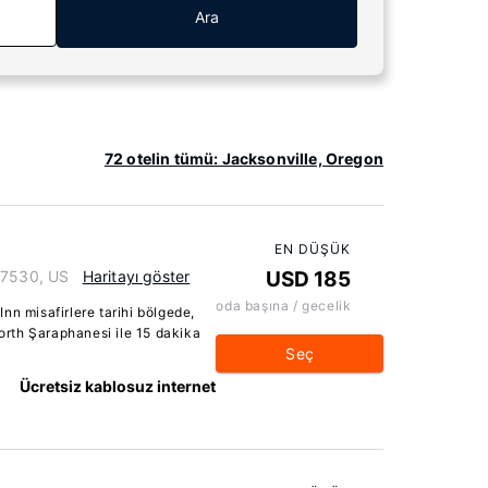
Ara
72 otelin tümü: Jacksonville, Oregon
EN DÜŞÜK
97530, US
Haritayı göster
USD 185
oda başına / gecelik
nn misafirlere tarihi bölgede,
rth Şaraphanesi ile 15 dakika
Seç
Ücretsiz kablosuz internet