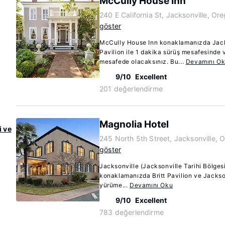
McCully House Inn
240 E California St, Jacksonville, O
göster
McCully House Inn konaklamanızda Jacks
Pavilion ile 1 dakika sürüş mesafesinde 
mesafede olacaksınız. Bu...
Devamını O
9/10
Excellent
201 değerlendirme
Magnolia Hotel
i ve
245 North 5th Street, Jacksonville,
göster
Jacksonville (Jacksonville Tarihi Bölges
konaklamanızda Britt Pavilion ve Jackson
yürüme...
Devamını Oku
9/10
Excellent
783 değerlendirme