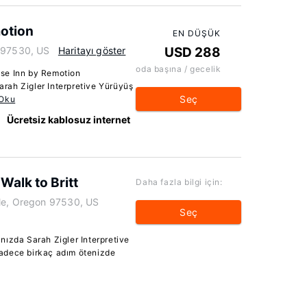
otion
EN DÜŞÜK
n 97530, US
Haritayı göster
USD 288
oda başına / gecelik
se Inn by Remotion
rah Zigler Interpretive Yürüyüş
Seç
 Oku
Ücretsiz kablosuz internet
Walk to Britt
Daha fazla bilgi için:
lle, Oregon 97530, US
Seç
nızda Sarah Zigler Interpretive
adece birkaç adım ötenizde