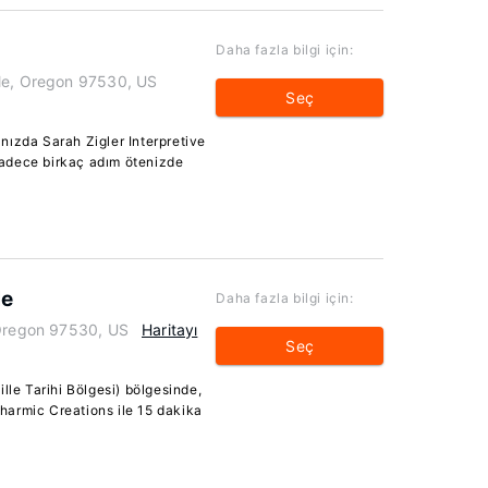
Daha fazla bilgi için:
lle, Oregon 97530, US
Seç
nızda Sarah Zigler Interpretive
adece birkaç adım ötenizde
le
Daha fazla bilgi için:
 Oregon 97530, US
Haritayı
Seç
lle Tarihi Bölgesi) bölgesinde,
armic Creations ile 15 dakika