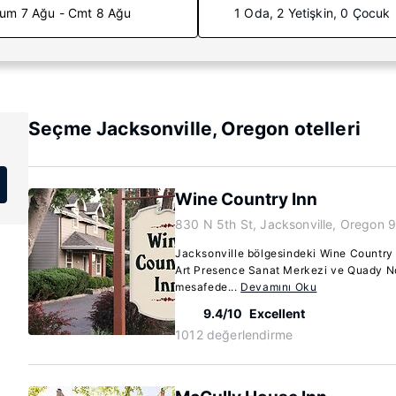
um 7 Ağu - Cmt 8 Ağu
1 Oda, 2 Yetişkin, 0 Çocuk
Seçme Jacksonville, Oregon otelleri
Wine Country Inn
830 N 5th St, Jacksonville, Oregon 
Jacksonville bölgesindeki Wine Country I
Art Presence Sanat Merkezi ve Quady No
mesafede...
Devamını Oku
9.4/10
Excellent
1012 değerlendirme