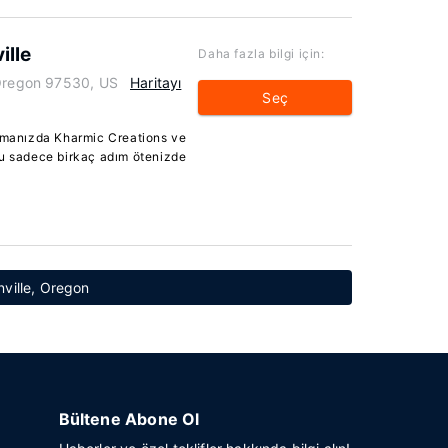
ille
Daha fazla bilgi için:
 Oregon 97530, US
Haritayı
Seç
lamanızda Kharmic Creations ve
ru sadece birkaç adım ötenizde
nville, Oregon
Bültene Abone Ol