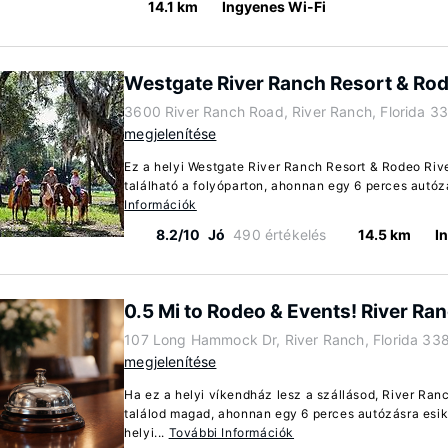
14.1 km
Ingyenes Wi-Fi
Westgate River Ranch Resort & Ro
3600 River Ranch Road, River Ranch, Florida 3
megjelenítése
Ez a helyi Westgate River Ranch Resort & Rodeo Riv
található a folyóparton, ahonnan egy 6 perces autózá
Információk
8.2/10
Jó
490 értékelés
14.5 km
I
0.5 Mi to Rodeo & Events! River R
107 Long Hammock Dr, River Ranch, Florida 33
megjelenítése
Ha ez a helyi víkendház lesz a szállásod, River Ra
találod magad, ahonnan egy 6 perces autózásra esik
helyi...
További Információk