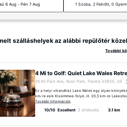
sü 6 Aug - Pén 7 Aug
1 Szoba, 2 Felnőtt, 0 Gyer
elt szálláshelyek az alábbi repülőtér közel
További kör
4 Mi to Golf: Quiet Lake Wales Retr
3540 Park Ave, Avon Park, Florida 33855, US
Ez a helyi víkendház Lake Wales egy olyan környéké
km-re esik Kissimmee-folyó, ill. 20,5 km-re Lakeshore
További Információk
10/10
Excellent
3 értékelés
3.1 km