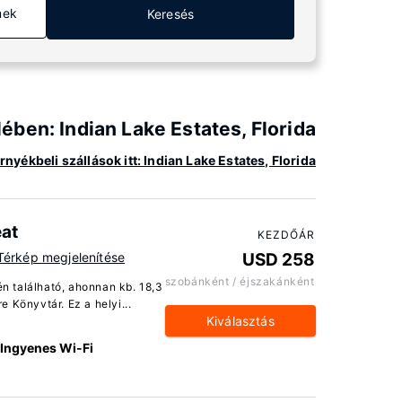
mek
Keresés
ében: Indian Lake Estates, Florida
nyékbeli szállások itt: Indian Lake Estates, Florida
eat
KEZDŐÁR
Térkép megjelenítése
USD 258
szobánként / éjszakánként
n található, ahonnan kb. 18,3
 Könyvtár. Ez a helyi...
Kiválasztás
Ingyenes Wi-Fi