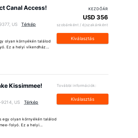
ct Canal Access!
KEZDŐÁR
USD 356
9377, US
Térkép
szobánként / éjszakánként
Kiválasztás
gy olyan környékén találod
ó. Ez a helyi víkendház...
ake Kissimmee!
További információk:
Kiválasztás
8-9214, US
Térkép
s egy olyan környékén találod
e-folyó. Ez a helyi...