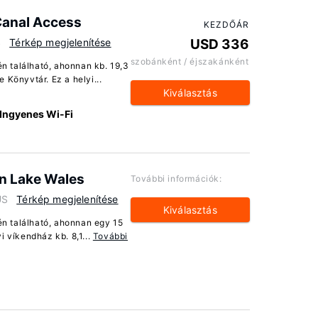
Canal Access
KEZDŐÁR
S
Térkép megjelenítése
USD 336
szobánként / éjszakánként
n található, ahonnan kb. 19,3
 Könyvtár. Ez a helyi...
Kiválasztás
Ingyenes Wi-Fi
 in Lake Wales
További információk:
US
Térkép megjelenítése
Kiválasztás
n található, ahonnan egy 15
i víkendház kb. 8,1...
További