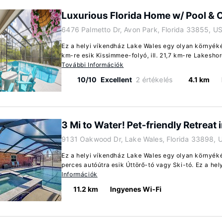
Luxurious Florida Home w/ Pool & 
6476 Palmetto Dr, Avon Park, Florida 33855, U
Ez a helyi víkendház Lake Wales egy olyan környéké
km-re esik Kissimmee-folyó, ill. 21,7 km-re Lakeshore
További Információk
10/10
Excellent
2 értékelés
4.1 km
3 Mi to Water! Pet-friendly Retreat
9131 Oakwood Dr, Lake Wales, Florida 33898, 
Ez a helyi víkendház Lake Wales egy olyan környéké
perces autóútra esik Úttörő-tó vagy Ski-tó. Ez a hely
Információk
11.2 km
Ingyenes Wi-Fi