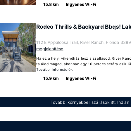
15.8 km
Ingyenes Wi-Fi
Rodeo Thrills & Backyard Bbqs! La
112 E Appaloosa Trail, River Ranch, Florida 338
megjelenítése
Ha ez a helyi víkendház lesz a szállásod, River Ra
találod magad, ahonnan egy 10 perces sétára esik Ki
További Információk
15.9 km
Ingyenes Wi-Fi
További környékbeli szállások itt: Indian 