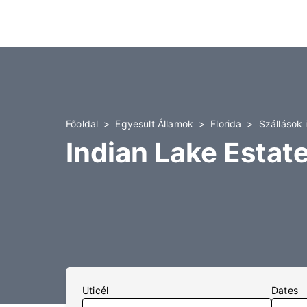
Főoldal
Egyesült Államok
Florida
Szállások 
Indian Lake Estate
Uticél
Dates