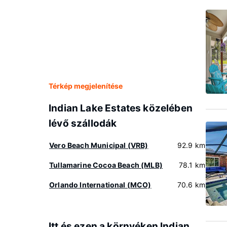
Térkép megjelenítése
Indian Lake Estates közelében
lévő szállodák
Vero Beach Municipal (VRB)
92.9 km
Tullamarine Cocoa Beach (MLB)
78.1 km
Orlando International (MCO)
70.6 km
Itt és ezen a környéken Indian