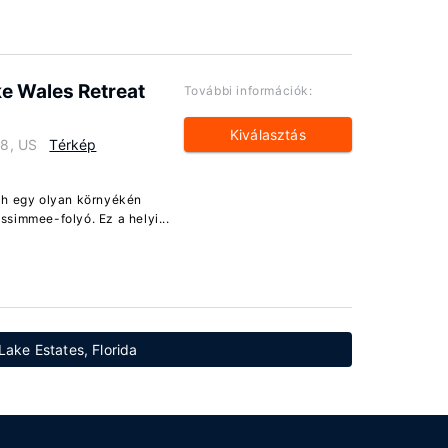
ke Wales Retreat
További információk:
Kiválasztás
98, US
Térkép
nch egy olyan környékén
ssimmee-folyó. Ez a helyi...
Lake Estates, Florida