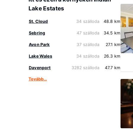
Lake Estates
St. Cloud
34 szálloda
48.8 km
Sebring
47 szálloda
34.5 km
Avon Park
37 szálloda
27.1 km
Lake Wales
34 szálloda
26.3 km
Davenport
3282 szálloda
47.7 km
Tovább…