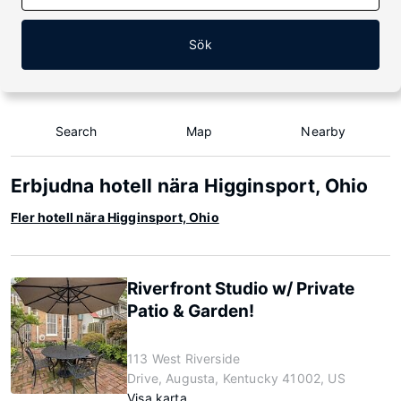
Sök
Search
Map
Nearby
Erbjudna hotell nära Higginsport, Ohio
Fler hotell nära Higginsport, Ohio
Riverfront Studio w/ Private
Patio & Garden!
113 West Riverside
Drive, Augusta, Kentucky 41002, US
Visa karta