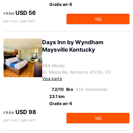
Gratis wi-fi
USD 56
FRÅN
Välj
per rum / per natt
Days Inn by Wyndham
Maysville Kentucky
484 Moody
Dr, Maysville, Kentucky 41056, US
Visa karta
7.2/10
Bra
434 recensioner
23.1 km
Gratis wi-fi
USD 98
FRÅN
Välj
per rum / per natt