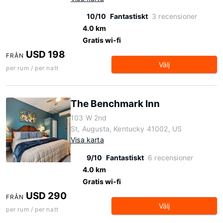
10/10
Fantastiskt
3 recensioner
4.0 km
Gratis wi-fi
USD 198
FRÅN
Välj
per rum / per natt
The Benchmark Inn
103 W 2nd
St, Augusta, Kentucky 41002, US
Visa karta
9/10
Fantastiskt
6 recensioner
4.0 km
Gratis wi-fi
USD 290
FRÅN
Välj
per rum / per natt