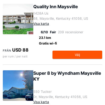
Quality Inn Maysville
1428A Us
68, Maysville, Kentucky 41056, US
Visa karta
6/10
Fair
209 recensioner
23.1 km
Gratis wi-fi
USD 88
FRÅN
Välj
per rum / per natt
Super 8 by Wyndham Maysville
KY
550 Tucker
Dr, Maysville, Kentucky 41056, US
Visa karta