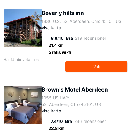
Beverly hills inn
1830 U.S. 52, Aberdeen, Ohio 45101, US
Visa karta
8.8/10
Bra
219 recensioner
21.4 km
Gratis wi-fi
Här får du veta mer:
Välj
Brown's Motel Aberdeen
1055 US HWY
52, Aberdeen, Ohio 45101, US
Visa karta
7.4/10
Bra
286 recensioner
22.8 km