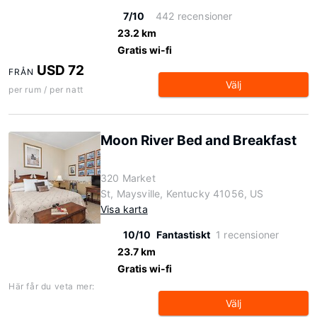
7/10
442 recensioner
23.2 km
Gratis wi-fi
USD 72
FRÅN
Välj
per rum / per natt
Moon River Bed and Breakfast
320 Market
St, Maysville, Kentucky 41056, US
Visa karta
10/10
Fantastiskt
1 recensioner
23.7 km
Gratis wi-fi
Här får du veta mer:
Välj