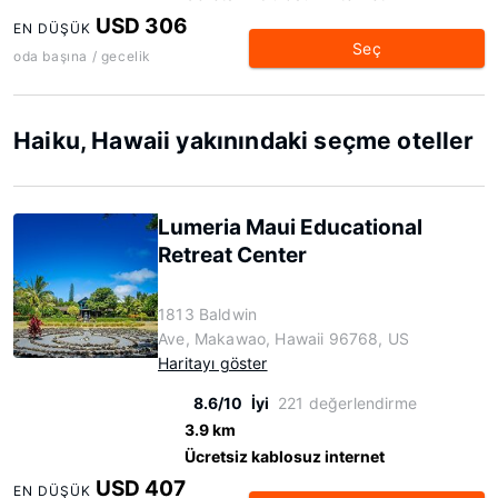
USD 306
EN DÜŞÜK
Seç
oda başına / gecelik
Haiku, Hawaii yakınındaki seçme oteller
Lumeria Maui Educational
Retreat Center
1813 Baldwin
Ave, Makawao, Hawaii 96768, US
Haritayı göster
8.6/10
İyi
221 değerlendirme
3.9 km
Ücretsiz kablosuz internet
USD 407
EN DÜŞÜK