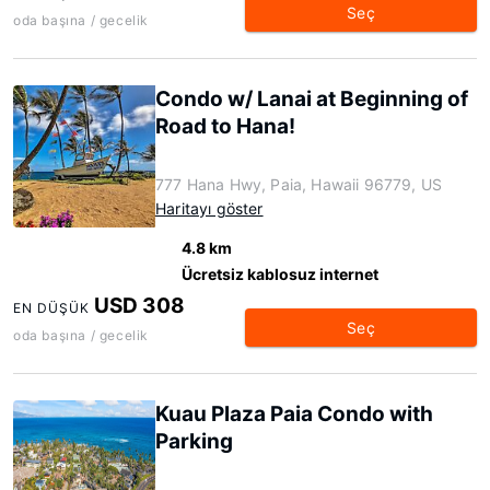
Seç
oda başına / gecelik
Condo w/ Lanai at Beginning of
Road to Hana!
777 Hana Hwy, Paia, Hawaii 96779, US
Haritayı göster
4.8 km
Ücretsiz kablosuz internet
USD 308
EN DÜŞÜK
Seç
oda başına / gecelik
Kuau Plaza Paia Condo with
Parking