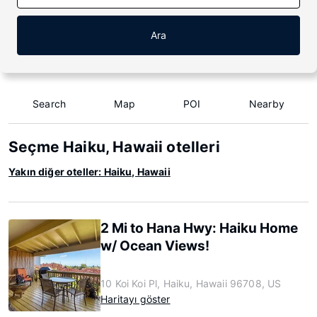
Ara
Search
Map
POI
Nearby
Seçme Haiku, Hawaii otelleri
Yakın diğer oteller: Haiku, Hawaii
2 Mi to Hana Hwy: Haiku Home
w/ Ocean Views!
10 Koi Koi Pl, Haiku, Hawaii 96708, US
Haritayı göster