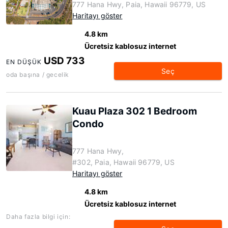
777 Hana Hwy, Paia, Hawaii 96779, US
Haritayı göster
4.8 km
Ücretsiz kablosuz internet
USD 733
EN DÜŞÜK
Seç
oda başına / gecelik
Kuau Plaza 302 1 Bedroom
Condo
777 Hana Hwy,
#302, Paia, Hawaii 96779, US
Haritayı göster
4.8 km
Ücretsiz kablosuz internet
Daha fazla bilgi için: