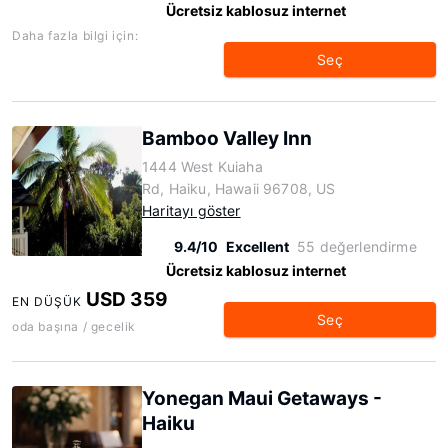
Ücretsiz kablosuz internet
Daha fazla bilgi için:
Seç
Bamboo Valley Inn
1444 West Kuiaha
Rd, Haiku, Hawaii 96708, US
Haritayı göster
9.4/10
Excellent
55 değerlendirme
Ücretsiz kablosuz internet
USD 359
EN DÜŞÜK
Seç
oda başına / gecelik
Yonegan Maui Getaways -
Haiku