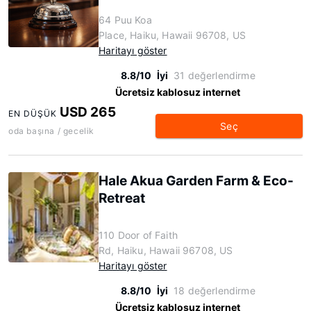
64 Puu Koa
Place, Haiku, Hawaii 96708, US
Haritayı göster
8.8/10
İyi
31 değerlendirme
Ücretsiz kablosuz internet
USD 265
EN DÜŞÜK
Seç
oda başına / gecelik
Hale Akua Garden Farm & Eco-
Retreat
110 Door of Faith
Rd, Haiku, Hawaii 96708, US
Haritayı göster
8.8/10
İyi
18 değerlendirme
Ücretsiz kablosuz internet