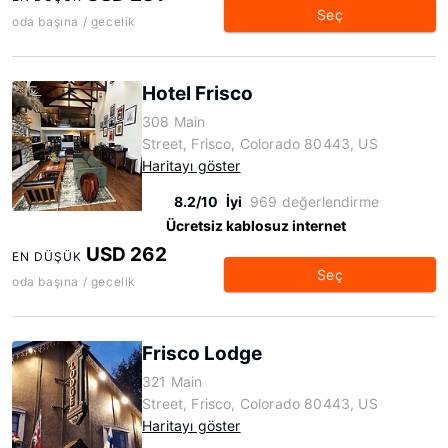
Seç
oda başına / gecelik
Hotel Frisco
308 Main
Street, Frisco, Colorado 80443, US
Haritayı göster
8.2/10
İyi
969 değerlendirme
Ücretsiz kablosuz internet
USD 262
EN DÜŞÜK
Seç
oda başına / gecelik
Frisco Lodge
321 Main
Street, Frisco, Colorado 80443, US
Haritayı göster