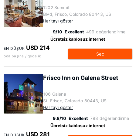
1202 Summit
Blvd, Frisco, Colorado 80443, US
Haritayı göster
9/10
Excellent
499 değerlendirme
Ücretsiz kablosuz internet
USD 214
EN DÜŞÜK
Seç
oda başına / gecelik
Frisco Inn on Galena Street
106 Galena
St, Frisco, Colorado 80443, US
Haritayı göster
9.8/10
Excellent
798 değerlendirme
Ücretsiz kablosuz internet
USD 281
EN DÜŞÜK