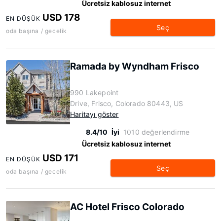
Ücretsiz kablosuz internet
USD 178
EN DÜŞÜK
Seç
oda başına / gecelik
Ramada by Wyndham Frisco
990 Lakepoint
Drive, Frisco, Colorado 80443, US
Haritayı göster
8.4/10
İyi
1010 değerlendirme
Ücretsiz kablosuz internet
USD 171
EN DÜŞÜK
Seç
oda başına / gecelik
AC Hotel Frisco Colorado