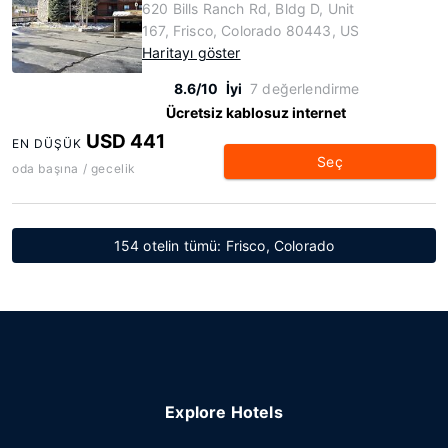
620 Bills Ranch Rd, Bldg D, Unit
167, Frisco, Colorado 80443, US
Haritayı göster
8.6/10
İyi
7 değerlendirme
Ücretsiz kablosuz internet
USD 441
EN DÜŞÜK
Seç
oda başına / gecelik
154 otelin tümü: Frisco, Colorado
Explore Hotels