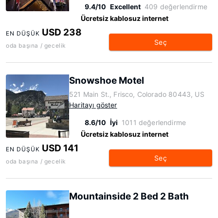
9.4/10
Excellent
409 değerlendirme
Ücretsiz kablosuz internet
USD 238
EN DÜŞÜK
Seç
oda başına / gecelik
Snowshoe Motel
521 Main St., Frisco, Colorado 80443, US
Haritayı göster
8.6/10
İyi
1011 değerlendirme
Ücretsiz kablosuz internet
USD 141
EN DÜŞÜK
Seç
oda başına / gecelik
Mountainside 2 Bed 2 Bath