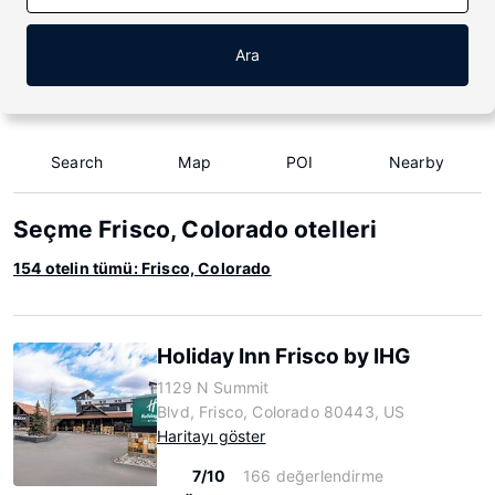
Ara
Search
Map
POI
Nearby
Seçme Frisco, Colorado otelleri
154 otelin tümü: Frisco, Colorado
Holiday Inn Frisco by IHG
1129 N Summit
Blvd, Frisco, Colorado 80443, US
Haritayı göster
7/10
166 değerlendirme