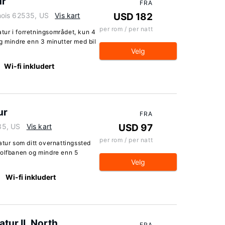
ur
FRA
inois 62535, US
Vis kart
USD 182
per rom / per natt
atur i forretningsområdet, kun 4
g mindre enn 3 minutter med bil
Velg
Wi-fi inkludert
ur
FRA
535, US
Vis kart
USD 97
per rom / per natt
atur som ditt overnattingssted
golfbanen og mindre enn 5
Velg
Wi-fi inkludert
tur IL North
FRA