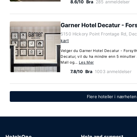
8.6/10
Bra
285 anmeldelser
Garner Hotel Decatur - For
5150 Hickory Point Frontage Rd, Deca
kart
Velger du Garner Hotel Decatur - Forsyt
Decatur, vil du ha mindre enn 5 minutter 
Mall og...
Les Mer
7.8/10
Bra
1003 anmeldelser
Flere hoteller i nærheten 
HotelsOne
Help and support