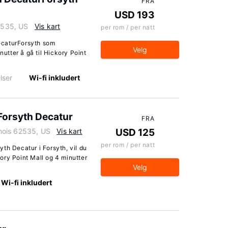
FRA
USD 193
62535, US
Vis kart
per rom / per natt
ecaturForsyth som
Velg
nutter å gå til Hickory Point
lser
Wi-fi inkludert
Forsyth Decatur
FRA
linois 62535, US
Vis kart
USD 125
per rom / per natt
th Decatur i Forsyth, vil du
ory Point Mall og 4 minutter
Velg
Wi-fi inkludert