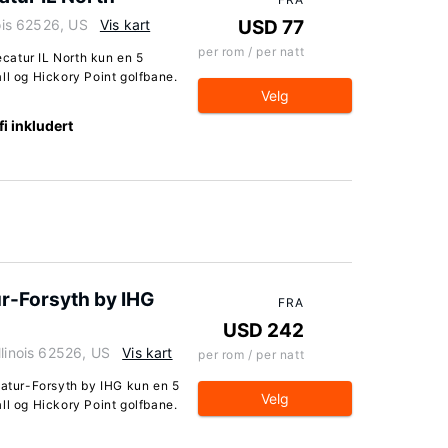
nois 62526, US
Vis kart
USD 77
per rom / per natt
catur IL North kun en 5
ll og Hickory Point golfbane.
Velg
i inkludert
ur-Forsyth by IHG
FRA
USD 242
llinois 62526, US
Vis kart
per rom / per natt
catur-Forsyth by IHG kun en 5
Velg
ll og Hickory Point golfbane.