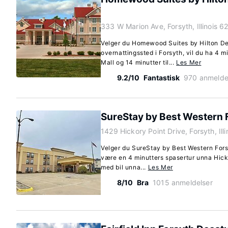
333 W Marion Ave, Forsyth, Illinois 
Velger du Homewood Suites by Hilton D
overnattingssted i Forsyth, vil du ha 4 mi
Mall og 14 minutter til...
Les Mer
9.2/10
Fantastisk
970 anmelde
SureStay by Best Western 
1429 Hickory Point Drive, Forsyth, Il
Velger du SureStay by Best Western Forsy
være en 4 minutters spasertur unna Hick
med bil unna...
Les Mer
8/10
Bra
1015 anmeldelser