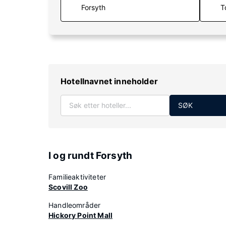
T
Hotellnavnet inneholder
SØK
I og rundt Forsyth
Familieaktiviteter
Scovill Zoo
Handleområder
Hickory Point Mall