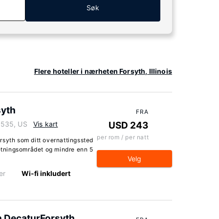
Søk
Flere hoteller i nærheten Forsyth, Illinois
syth
FRA
62535, US
Vis kart
USD 243
per rom / per natt
rsyth som ditt overnattingssted
retningsområdet og mindre enn 5
Velg
er
Wi-fi inkludert
n DecaturForsyth