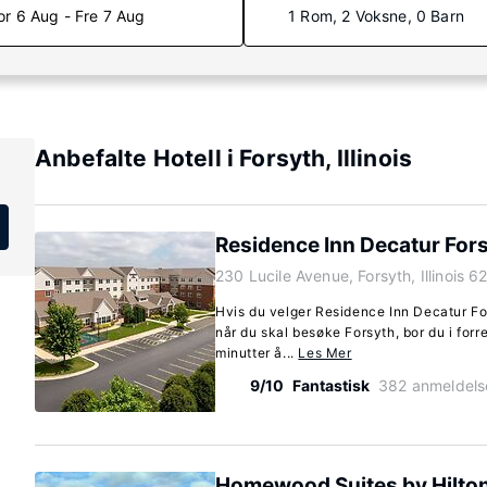
or 6 Aug - Fre 7 Aug
1 Rom, 2 Voksne, 0 Barn
Anbefalte Hotell i Forsyth, Illinois
Residence Inn Decatur For
230 Lucile Avenue, Forsyth, Illinois 
Hvis du velger Residence Inn Decatur Fo
når du skal besøke Forsyth, bor du i for
minutter å...
Les Mer
9/10
Fantastisk
382 anmeldels
Homewood Suites by Hilto