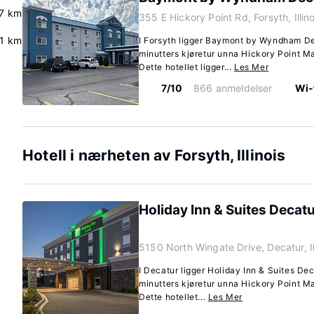
.7 km
355 E Hickory Point Rd, Forsyth, Illi
.1 km
I Forsyth ligger Baymont by Wyndham De
minutters kjøretur unna Hickory Point Ma
Dette hotellet ligger...
Les Mer
7/10
866 anmeldelser
Wi-f
Hotell i nærheten av Forsyth, Illinois
Holiday Inn & Suites Decat
5150 North Wingate Drive, Decatur, I
I Decatur ligger Holiday Inn & Suites De
minutters kjøretur unna Hickory Point Ma
Dette hotellet...
Les Mer