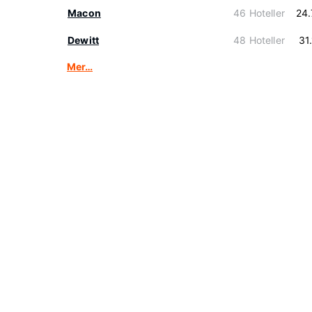
Macon
46 Hoteller
24
Dewitt
48 Hoteller
31
Mer…