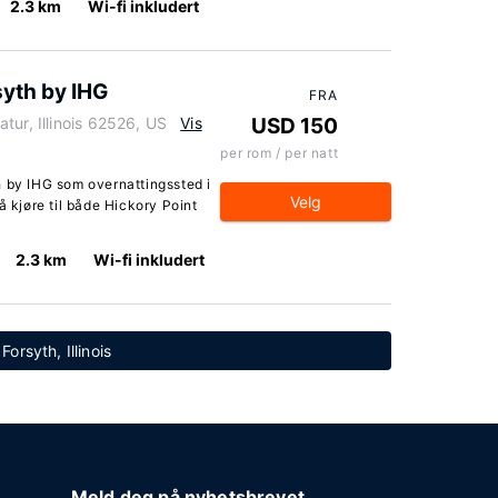
2.3 km
Wi-fi inkludert
syth by IHG
FRA
tur, Illinois 62526, US
Vis
USD 150
per rom / per natt
h by IHG som overnattingssted i
Velg
å kjøre til både Hickory Point
2.3 km
Wi-fi inkludert
Forsyth, Illinois
Meld deg på nyhetsbrevet