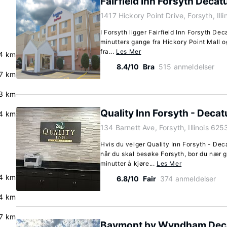
Fairfield Inn Forsyth Decat
1417 Hickory Point Drive, Forsyth, Ill
I Forsyth ligger Fairfield Inn Forsyth Dec
minutters gange fra Hickory Point Mall o
fra...
Les Mer
4 km
8.4/10
Bra
515 anmeldelser
.7 km
.3 km
Quality Inn Forsyth - Decat
4 km
134 Barnett Ave, Forsyth, Illinois 62
Hvis du velger Quality Inn Forsyth - Dec
når du skal besøke Forsyth, bor du nær 
minutter å kjøre...
Les Mer
4 km
6.8/10
Fair
374 anmeldelser
4 km
7 km
Baymont by Wyndham Deca