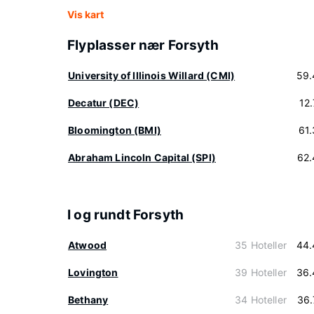
Vis kart
Flyplasser nær Forsyth
University of Illinois Willard (CMI)
59.
Decatur (DEC)
12
Bloomington (BMI)
61
Abraham Lincoln Capital (SPI)
62.
I og rundt Forsyth
Atwood
35 Hoteller
44.
Lovington
39 Hoteller
36.
Bethany
34 Hoteller
36.