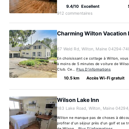
9.4/10
Excellent
912 commentaires
Charming Wilton Vacation Re
67 Weld Rd, Wilton, Maine 04294-74
En choisissant ce cottage à Wilton, vous
à moins de 5 minutes de voiture de Wils
Club. Ce...
Plus D'informations
10.5 km
Accès Wi-Fi gratuit
Wilson Lake Inn
183 Lake Road, Wilton, Maine 04294
Wilton ne manque pas de choses à découv
profiter d'un séjour près d'un golf et se
de Wilson...
Plus D'informations