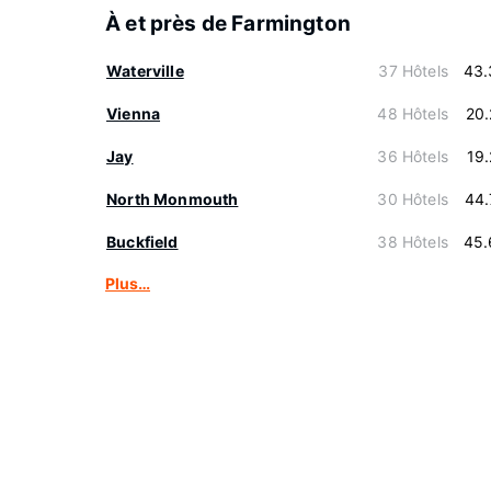
À et près de Farmington
Waterville
37 Hôtels
43.
Vienna
48 Hôtels
20
Jay
36 Hôtels
19
North Monmouth
30 Hôtels
44.
Buckfield
38 Hôtels
45.
Plus…