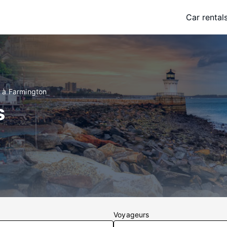
Car rental
s à Farmington
s
Voyageurs