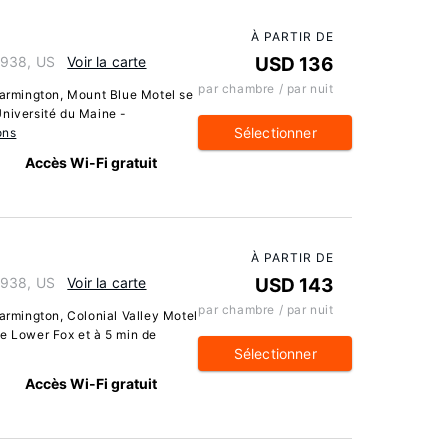
À PARTIR DE
4938, US
Voir la carte
USD 136
par chambre / par nuit
Farmington, Mount Blue Motel se
Université du Maine -
Sélectionner
ons
Accès Wi-Fi gratuit
À PARTIR DE
4938, US
Voir la carte
USD 143
par chambre / par nuit
Farmington, Colonial Valley Motel
de Lower Fox et à 5 min de
Sélectionner
Accès Wi-Fi gratuit