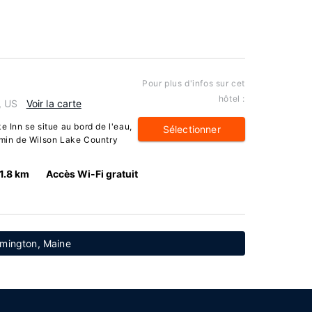
Pour plus d'infos sur cet
hôtel :
, US
Voir la carte
e Inn se situe au bord de l'eau,
Sélectionner
7 min de Wilson Lake Country
1.8 km
Accès Wi-Fi gratuit
rmington, Maine