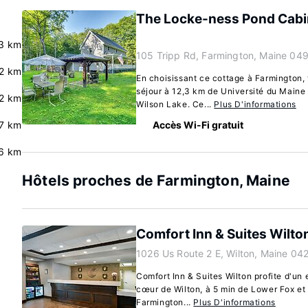
The Locke-ness Pond Cabin 
3 km
105 Tripp Rd, Farmington, Maine 04
.2 km
En choisissant ce cottage à Farmington, 
séjour à 12,3 km de Université du Maine
.2 km
Wilson Lake. Ce...
Plus D'informations
7 km
Accès Wi-Fi gratuit
6 km
Hôtels proches de Farmington, Maine
Comfort Inn & Suites Wilto
1026 Us Route 2 E, Wilton, Maine 04
Comfort Inn & Suites Wilton profite d'un
cœur de Wilton, à 5 min de Lower Fox et
Farmington...
Plus D'informations