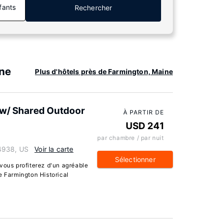
fants
Rechercher
ine
Plus d'hôtels près de Farmington, Maine
 w/ Shared Outdoor
À PARTIR DE
USD 241
par chambre / par nuit
4938, US
Voir la carte
Sélectionner
vous profiterez d'un agréable
e Farmington Historical