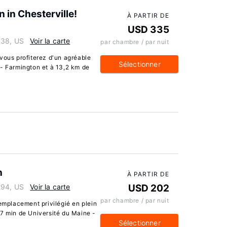
in Chesterville!
À PARTIR DE
USD 335
938, US
Voir la carte
par chambre / par nuit
vous profiterez d'un agréable
Sélectionner
 - Farmington et à 13,2 km de
n
À PARTIR DE
294, US
Voir la carte
USD 202
par chambre / par nuit
 emplacement privilégié en plein
 7 min de Université du Maine -
Sélectionner