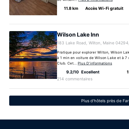
11.8 km
Accès Wi-Fi gratuit
Wilson Lake Inn
183 Lake Road, Wilton, Maine 04294
Pratique pour explorer Wilton, Wilson Lak
à 1 min en voiture de Wilson Lake et à 
Club. Cet...
Plus D'informations
9.2/10
Excellent
1
214 commentaires
Plus d'hôtels près de Fa