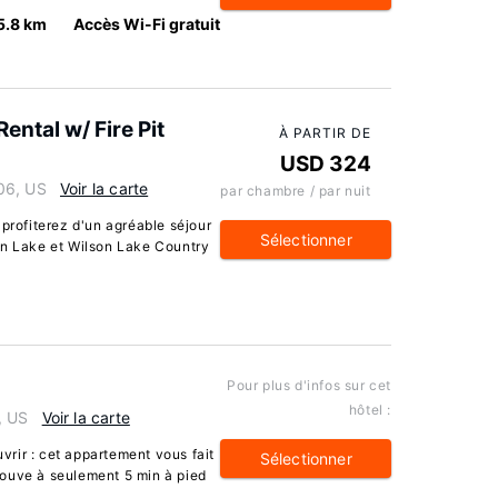
5.8 km
Accès Wi-Fi gratuit
ntal w/ Fire Pit
À PARTIR DE
USD 324
06, US
Voir la carte
par chambre / par nuit
 profiterez d'un agréable séjour
Sélectionner
on Lake et Wilson Lake Country
Pour plus d'infos sur cet
hôtel :
, US
Voir la carte
rir : cet appartement vous fait
Sélectionner
 trouve à seulement 5 min à pied