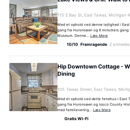
115 E Bay St, East Tawas, Michigan 
Med et ophold ved denne lejlighed i Eas
gang fra Huronsøen og 6 minutters gang 
Museum. Denne...
Læs Mere
10/10
Fremragende
2 anmelde
Hip Downtown Cottage - Wal
Dining
105 Tawas Street, East Tawas, Mich
Med et ophold ved dette feriehus i East 
gang fra Huronsøen og Iosco County His
med familievenlig...
Læs Mere
Gratis Wi-Fi