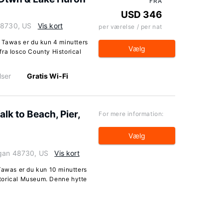
FRA
USD 346
48730, US
Vis kort
per værelse / per nat
t Tawas er du kun 4 minutters
Vælg
fra Iosco County Historical
lser
Gratis Wi-Fi
k to Beach, Pier,
For mere information:
Vælg
igan 48730, US
Vis kort
Tawas er du kun 10 minutters
torical Museum. Denne hytte