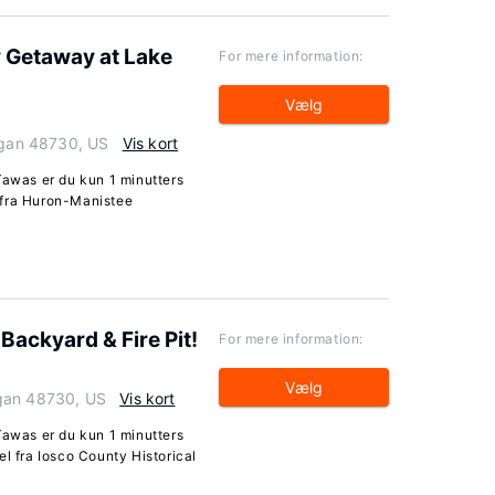
y Getaway at Lake
For mere information:
Vælg
higan 48730, US
Vis kort
Tawas er du kun 1 minutters
 fra Huron-Manistee
Backyard & Fire Pit!
For mere information:
Vælg
igan 48730, US
Vis kort
Tawas er du kun 1 minutters
el fra Iosco County Historical