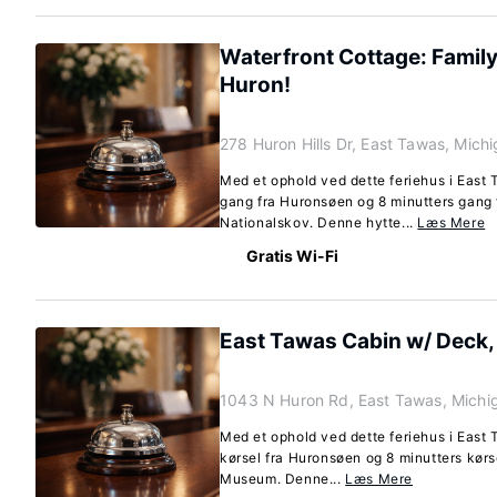
Waterfront Cottage: Famil
Huron!
278 Huron Hills Dr, East Tawas, Mic
Med et ophold ved dette feriehus i East 
gang fra Huronsøen og 8 minutters gang
Nationalskov. Denne hytte...
Læs Mere
Gratis Wi-Fi
East Tawas Cabin w/ Deck, 
1043 N Huron Rd, East Tawas, Mich
Med et ophold ved dette feriehus i East 
kørsel fra Huronsøen og 8 minutters kørs
Museum. Denne...
Læs Mere