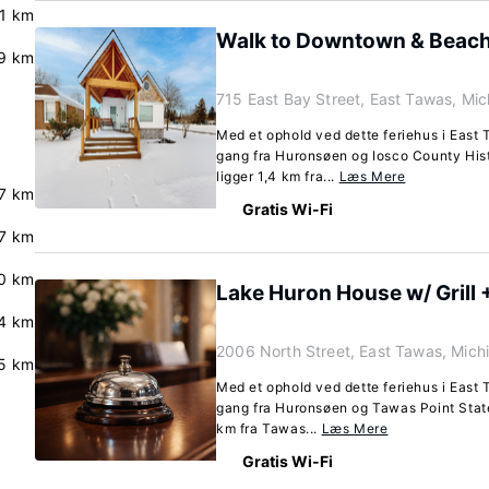
.1 km
Walk to Downtown & Beac
9 km
715 East Bay Street, East Tawas, Mi
Med et ophold ved dette feriehus i East 
gang fra Huronsøen og Iosco County His
ligger 1,4 km fra...
Læs Mere
7 km
Gratis Wi-Fi
7 km
.0 km
Lake Huron House w/ Grill
4 km
2006 North Street, East Tawas, Mic
5 km
Med et ophold ved dette feriehus i East 
gang fra Huronsøen og Tawas Point State
km fra Tawas...
Læs Mere
Gratis Wi-Fi