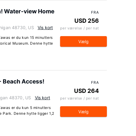
h! Water-view Home
FRA
USD 256
chigan 48730, US
Vis kort
per værelse / per nat
Tawas er du kun 15 minutters
Vælg
torical Museum. Denne hytte
 + Beach Access!
FRA
USD 264
higan 48370, US
Vis kort
per værelse / per nat
Tawas er du kun 5 minutters
Vælg
 Park. Denne hytte ligger 1,2