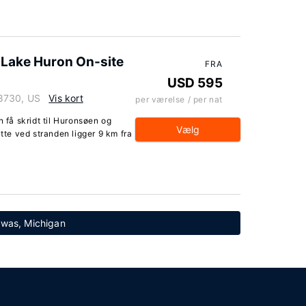
 Lake Huron On-site
FRA
USD 595
48730, US
Vis kort
per værelse / per nat
n få skridt til Huronsøen og
Vælg
te ved stranden ligger 9 km fra
Tawas, Michigan