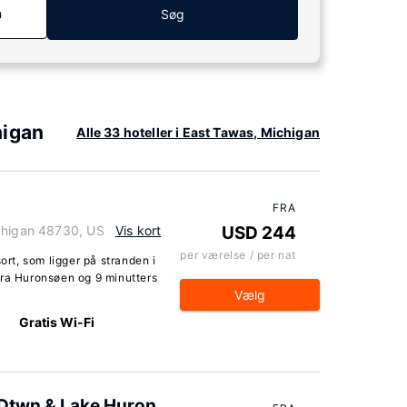
n
Søg
higan
Alle 33 hoteller i East Tawas, Michigan
FRA
ichigan 48730, US
Vis kort
USD 244
per værelse / per nat
t, som ligger på stranden i
fra Huronsøen og 9 minutters
Vælg
Gratis Wi-Fi
o Dtwn & Lake Huron