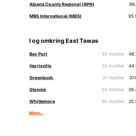
Alpena County Regional (APN)
88
MBS International (MBS)
95.
I og omkring East Tawas
Bay Port
33 Hoteller
48.
Harrisville
32 Hoteller
44.
Greenbush
31 Hoteller
37
Glennie
53 Hoteller
36.
Whittemore
30 Hoteller
25.
Mere…