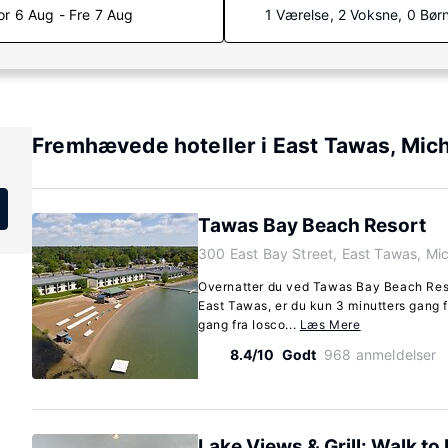
or 6 Aug - Fre 7 Aug
1 Værelse, 2 Voksne, 0 Bør
Fremhævede hoteller i East Tawas, Mic
Tawas Bay Beach Resort
300 East Bay Street, East Tawas, M
Overnatter du ved Tawas Bay Beach Resor
East Tawas, er du kun 3 minutters gang 
gang fra Iosco...
Læs Mere
8.4/10
Godt
968 anmeldelser
Lake Views & Grill: Walk t