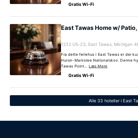
Gratis Wi-Fi
East Tawas Home w/ Patio,
1232 US-23, East Tawas, Michigan 
Fra dette feriehus i East Tawas er der ku
Huron-Manistee Nationalskov. Denne hyt
Tawas Point...
Læs Mere
Gratis Wi-Fi
Alle 33 hoteller i East 