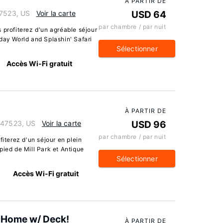
À PARTIR DE
47523, US
Voir la carte
USD 64
par chambre / par nuit
 profiterez d'un agréable séjour
day World and Splashin' Safari
Sélectionner
Accès Wi-Fi gratuit
À PARTIR DE
a 47523, US
Voir la carte
USD 96
par chambre / par nuit
fiterez d'un séjour en plein
pied de Mill Park et Antique
Sélectionner
Accès Wi-Fi gratuit
e Home w/ Deck!
À PARTIR DE