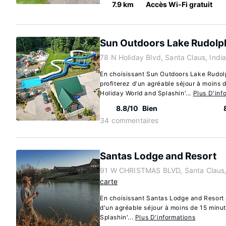
7.9 km
Accès Wi-Fi gratuit
Sun Outdoors Lake Rudolp
78 N Holiday Blvd, Santa Claus, Ind
En choisissant Sun Outdoors Lake Rudol
profiterez d'un agréable séjour à moins 
Holiday World and Splashin'...
Plus D'inf
8.8/10
Bien
34 commentaires
Santas Lodge and Resort
91 W CHRISTMAS BLVD, Santa Claus,
carte
En choisissant Santas Lodge and Resort 
d'un agréable séjour à moins de 15 minu
Splashin'...
Plus D'informations