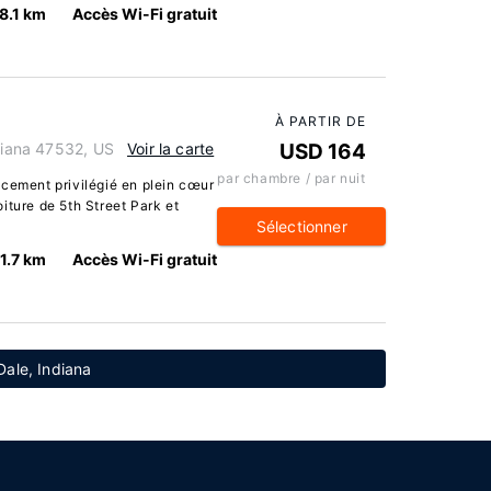
8.1 km
Accès Wi-Fi gratuit
À PARTIR DE
ndiana 47532, US
Voir la carte
USD 164
par chambre / par nuit
acement privilégié en plein cœur
iture de 5th Street Park et
Sélectionner
11.7 km
Accès Wi-Fi gratuit
Dale, Indiana