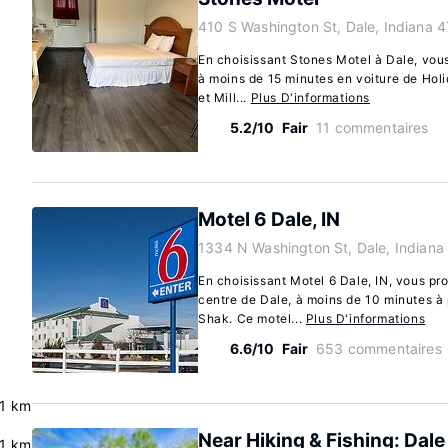
410 S Washington St, Dale, Indiana 
En choisissant Stones Motel à Dale, vous
à moins de 15 minutes en voiture de Holi
et Mill...
Plus D'informations
5.2/10
Fair
11 commentaires
Motel 6 Dale, IN
1334 N Washington St, Dale, Indian
En choisissant Motel 6 Dale, IN, vous pro
centre de Dale, à moins de 10 minutes à 
Shak. Ce motel...
Plus D'informations
6.6/10
Fair
653 commentaires
.1 km
Near Hiking & Fishing: Dal
.1 km