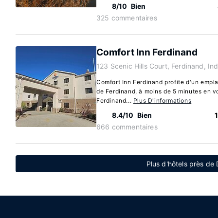
8/10
Bien
325 commentaires
Comfort Inn Ferdinand
123 Scenic Hills Court, Ferdinand, I
Comfort Inn Ferdinand profite d'un empl
de Ferdinand, à moins de 5 minutes en vo
Ferdinand...
Plus D'informations
8.4/10
Bien
666 commentaires
Plus d'hôtels près de 