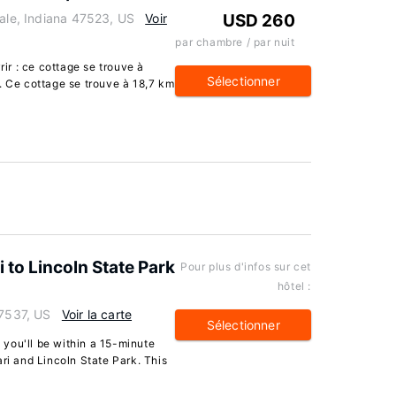
Dale, Indiana 47523, US
Voir
USD 260
par chambre / par nuit
r : ce cottage se trouve à
Sélectionner
. Ce cottage se trouve à 18,7 km
to Lincoln State Park
Pour plus d'infos sur cet
hôtel :
47537, US
Voir la carte
Sélectionner
, you'll be within a 15-minute
ari and Lincoln State Park. This