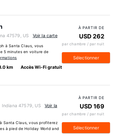
h
À PARTIR DE
iana 47579, US
Voir la carte
USD 262
par chambre / par nuit
ph à Santa Claus, vous
de 5 minutes en voiture de
Sélectionner
ormations
8.0 km
Accès Wi-Fi gratuit
À PARTIR DE
 Indiana 47579, US
Voir la
USD 169
par chambre / par nuit
à Santa Claus, vous profiterez
Sélectionner
tes à pied de Holiday World and