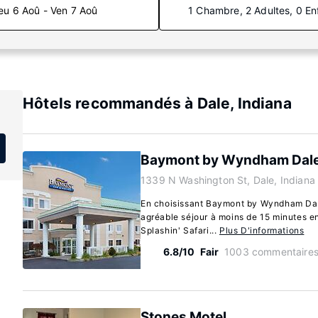
eu 6 Aoû - Ven 7 Aoû
1 Chambre, 2 Adultes, 0 En
Hôtels recommandés à Dale, Indiana
Baymont by Wyndham Dal
1339 N Washington St, Dale, Indian
En choisissant Baymont by Wyndham Dale
agréable séjour à moins de 15 minutes e
Splashin' Safari...
Plus D'informations
6.8/10
Fair
1003 commentaire
Stones Motel