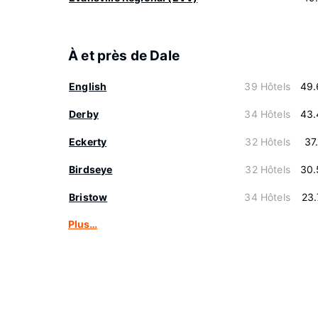
À et près de Dale
English
39 Hôtels
49.
Derby
34 Hôtels
43.
Eckerty
32 Hôtels
37
Birdseye
32 Hôtels
30.
Bristow
34 Hôtels
23
Plus…