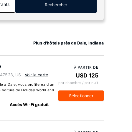
fants
Rechercher
Plus d'hôtels près de Dale, Indiana
e
À PARTIR DE
a 47523, US
Voir la carte
USD 125
par chambre / par nuit
 à Dale, vous profiterez d'un
n voiture de Holiday World and
Sélectionner
s
Accès Wi-Fi gratuit