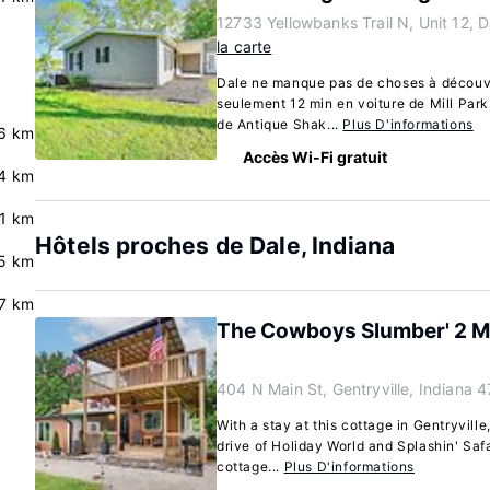
12733 Yellowbanks Trail N, Unit 12, 
la carte
Dale ne manque pas de choses à découvri
seulement 12 min en voiture de Mill Park
de Antique Shak...
Plus D'informations
6 km
Accès Wi-Fi gratuit
4 km
.1 km
Hôtels proches de Dale, Indiana
5 km
.7 km
The Cowboys Slumber' 2 Mi 
404 N Main St, Gentryville, Indiana 
With a stay at this cottage in Gentryville
drive of Holiday World and Splashin' Saf
cottage...
Plus D'informations