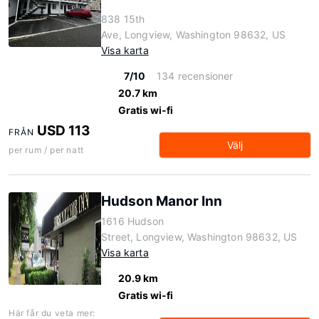
838 15th
Ave, Longview, Washington 98632, US
Visa karta
7/10
134 recensioner
20.7 km
Gratis wi-fi
USD 113
FRÅN
Välj
per rum / per natt
Hudson Manor Inn
1616 Hudson
Street, Longview, Washington 98632, US
Visa karta
20.9 km
Gratis wi-fi
Här får du veta mer: