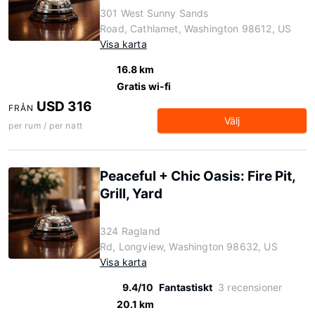
301 West Sunny Sands
Road, Cathlamet, Washington 98612, US
Visa karta
16.8 km
Gratis wi-fi
USD 316
FRÅN
Välj
per rum / per natt
Peaceful + Chic Oasis: Fire Pit,
Grill, Yard
324 Ragland
Rd, Longview, Washington 98632, US
Visa karta
9.4/10
Fantastiskt
3 recensioner
20.1 km