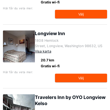
Gratis wi-fi
Här får du veta mer:
Välj
Longview Inn
1808 Hemlock
Street, Longview, Washington 98632, US
Visa karta
20.7 km
Gratis wi-fi
Här får du veta mer:
Välj
Travelers Inn by OYO Longview
Kelso