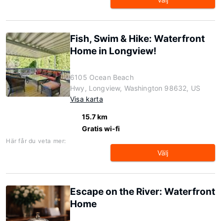
Fish, Swim & Hike: Waterfront
Home in Longview!
6105 Ocean Beach
Hwy, Longview, Washington 98632, US
Visa karta
15.7 km
Gratis wi-fi
Här får du veta mer:
Välj
Escape on the River: Waterfront
Home