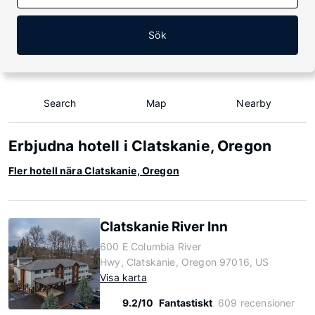
Sök
Search
Map
Nearby
Erbjudna hotell i Clatskanie, Oregon
Fler hotell nära Clatskanie, Oregon
Clatskanie River Inn
600 E Columbia River
Hwy, Clatskanie, Oregon 97016, US
Visa karta
9.2/10
Fantastiskt
609 recensioner