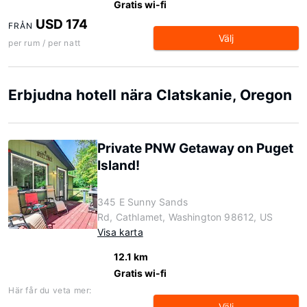
Gratis wi-fi
USD 174
FRÅN
Välj
per rum / per natt
Erbjudna hotell nära Clatskanie, Oregon
Private PNW Getaway on Puget
Island!
345 E Sunny Sands
Rd, Cathlamet, Washington 98612, US
Visa karta
12.1 km
Gratis wi-fi
Här får du veta mer:
Välj