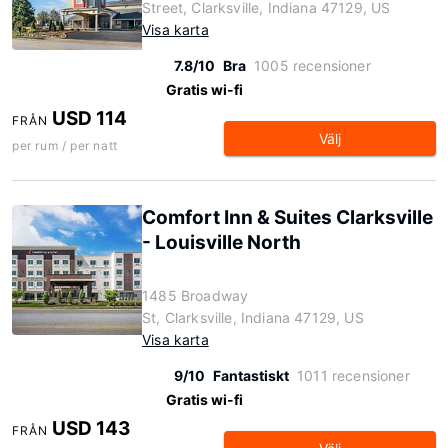
Street, Clarksville, Indiana 47129, US
Visa karta
7.8/10
Bra
1005 recensioner
Gratis wi-fi
USD 114
FRÅN
Välj
per rum / per natt
Comfort Inn & Suites Clarksville
- Louisville North
1485 Broadway
St, Clarksville, Indiana 47129, US
Visa karta
9/10
Fantastiskt
1011 recensioner
Gratis wi-fi
USD 143
FRÅN