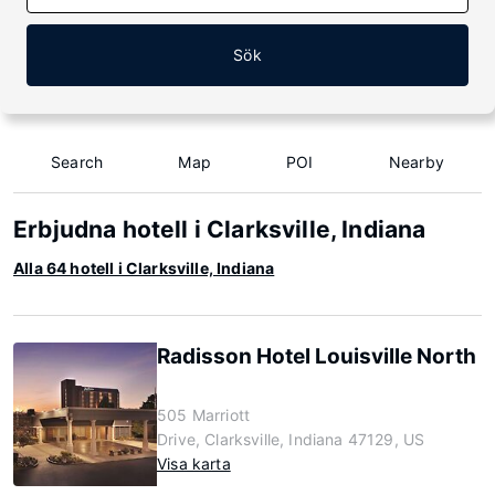
Sök
Search
Map
POI
Nearby
Erbjudna hotell i Clarksville, Indiana
Alla 64 hotell i Clarksville, Indiana
Radisson Hotel Louisville North
505 Marriott
Drive, Clarksville, Indiana 47129, US
Visa karta