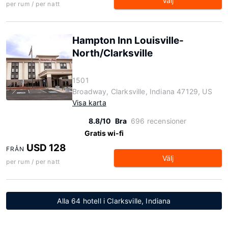
Välj
per rum / per natt
Hampton Inn Louisville-
North/Clarksville
1501
Broadway, Clarksville, Indiana 47129, US
Visa karta
8.8/10
Bra
696 recensioner
Gratis wi-fi
USD 128
FRÅN
Välj
per rum / per natt
Alla 64 hotell i Clarksville, Indiana