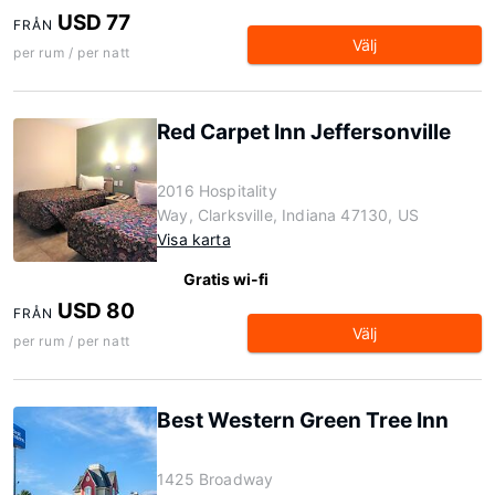
USD 77
FRÅN
Välj
per rum / per natt
Red Carpet Inn Jeffersonville
2016 Hospitality
Way, Clarksville, Indiana 47130, US
Visa karta
Gratis wi-fi
USD 80
FRÅN
Välj
per rum / per natt
Best Western Green Tree Inn
1425 Broadway