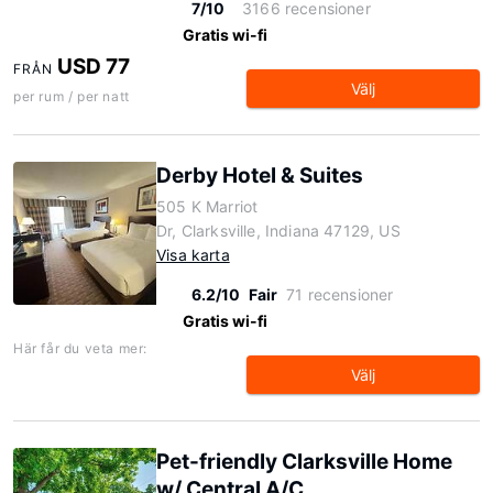
7/10
3166 recensioner
Gratis wi-fi
USD 77
FRÅN
Välj
per rum / per natt
Derby Hotel & Suites
505 K Marriot
Dr, Clarksville, Indiana 47129, US
Visa karta
6.2/10
Fair
71 recensioner
Gratis wi-fi
Här får du veta mer:
Välj
Pet-friendly Clarksville Home
w/ Central A/C