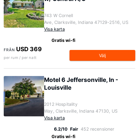
743 W Cornell
Ave, Clarksville, Indiana 47129-2516, US
Visa karta
Gratis wi-fi
USD 369
FRÅN
Välj
per rum / per natt
Motel 6 Jeffersonville, In -
Louisville
2012 Hospitality
Way, Clarksville, Indiana 47130, US
Visa karta
6.2/10
Fair
452 recensioner
Gratis wi-fi