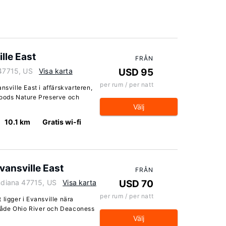
lle East
FRÅN
 47715, US
Visa karta
USD 95
per rum / per natt
nsville East i affärskvarteren,
Woods Nature Preserve och
Välj
10.1 km
Gratis wi-fi
vansville East
FRÅN
Indiana 47715, US
Visa karta
USD 70
per rum / per natt
ligger i Evansville nära
n både Ohio River och Deaconess
Välj