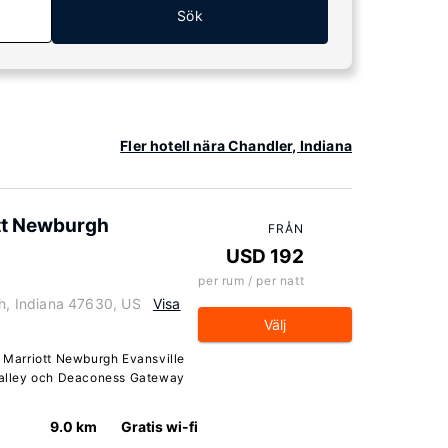
Sök
Fler hotell nära Chandler, Indiana
ott Newburgh
FRÅN
USD 192
per rum / per natt
, Indiana 47630, US
Visa
Välj
y Marriott Newburgh Evansville
 Valley och Deaconess Gateway
9.0 km
Gratis wi-fi