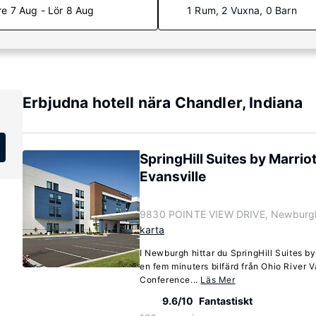
re 7 Aug - Lör 8 Aug
1 Rum, 2 Vuxna, 0 Barn
Erbjudna hotell nära Chandler, Indiana
SpringHill Suites by Marri
Evansville
9830 POINTE VIEW DRIVE, Newburgh
karta
I Newburgh hittar du SpringHill Suites b
en fem minuters bilfärd från Ohio River
Conference...
Läs Mer
9.6/10
Fantastiskt