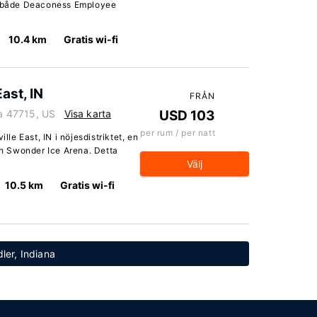
ån både Deaconess Employee
10.4 km
Gratis wi-fi
ast, IN
FRÅN
na 47715, US
Visa karta
USD 103
per rum / per natt
lle East, IN i nöjesdistriktet, en
och Swonder Ice Arena. Detta
Välj
10.5 km
Gratis wi-fi
dler, Indiana