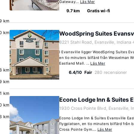
Gateway...
Läs Mer
9.7 km
Gratis wi-fi
.9 km
.0 km
WoodSpring Suites Evansvi
8221 Stahl Road, Evansville, Indiana
I Evansville ligger WoodSpring Suites Eva
en tio minuters bilfärd från Wesselman 
Eastland Mall. ...
Läs Mer
.3 km
6.4/10
Fair
280 recensioner
.9 km
.1 km
Econo Lodge Inn & Suites E
0 km
1930 Cross Pointe Blvd, Evansville, 
3 km
Econo Lodge Inn & Suites Evansville East 
flygplatsen, en tio minuters bilfärd frå
Cross Pointe Gym....
Läs Mer