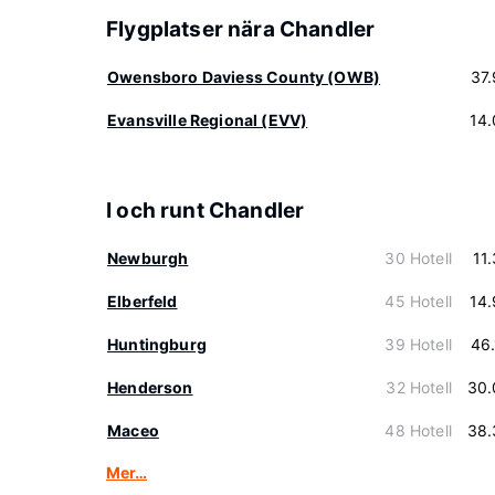
Flygplatser nära Chandler
Owensboro Daviess County (OWB)
37
Evansville Regional (EVV)
14
I och runt Chandler
Newburgh
30 Hotell
11
Elberfeld
45 Hotell
14
Huntingburg
39 Hotell
46
Henderson
32 Hotell
30.
Maceo
48 Hotell
38.
Mer…