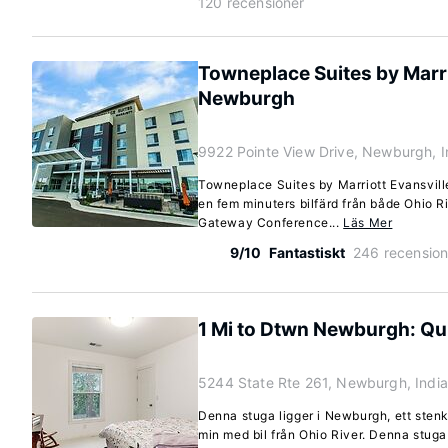
120 recensioner
Towneplace Suites by Marri
Newburgh
9922 Pointe View Drive, Newburgh, 
Towneplace Suites by Marriott Evansvil
en fem minuters bilfärd från både Ohio 
Gateway Conference...
Läs Mer
9/10
Fantastiskt
246 recension
1 Mi to Dtwn Newburgh: Qu
5244 State Rte 261, Newburgh, Indi
Denna stuga ligger i Newburgh, ett stenk
min med bil från Ohio River. Denna stug