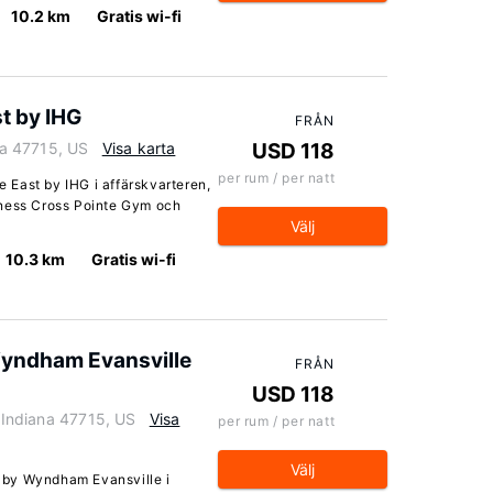
10.2 km
Gratis wi-fi
t by IHG
FRÅN
ana 47715, US
Visa karta
USD 118
per rum / per natt
le East by IHG i affärskvarteren,
oness Cross Pointe Gym och
Välj
10.3 km
Gratis wi-fi
 Wyndham Evansville
FRÅN
USD 118
, Indiana 47715, US
Visa
per rum / per natt
Välj
es by Wyndham Evansville i