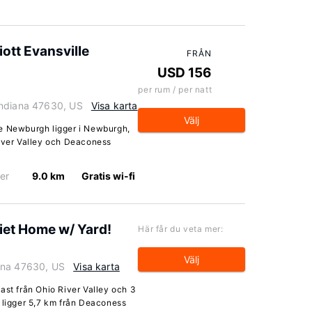
ott Evansville
FRÅN
USD 156
per rum / per natt
Indiana 47630, US
Visa karta
Välj
le Newburgh ligger i Newburgh,
River Valley och Deaconess
er
9.0 km
Gratis wi-fi
iet Home w/ Yard!
Här får du veta mer:
Välj
ana 47630, US
Visa karta
ast från Ohio River Valley och 3
a ligger 5,7 km från Deaconess