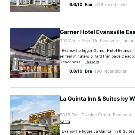
6.6/10
Fair
648 recensioner
Garner Hotel Evansville Eas
301 Circle Front Dr, Evansville, Indi
I Evansville ligger Garner Hotel Evansvil
en fem minuters bilfärd från både Deac
Deaconess...
Läs Mer
8.8/10
Bra
190 recensioner
La Quinta Inn & Suites by
8015 East Division Street, Evansville
karta
I Evansville ligger La Quinta Inn & Suit