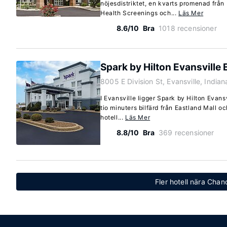
nöjesdistriktet, en kvarts promenad fr
Health Screenings och...
Läs Mer
8.6/10
Bra
1018 recensioner
Spark by Hilton Evansville E
8005 E Division St, Evansville, India
I Evansville ligger Spark by Hilton Evansvi
tio minuters bilfärd från Eastland Mall 
hotell...
Läs Mer
8.8/10
Bra
369 recensioner
Fler hotell nära Chan