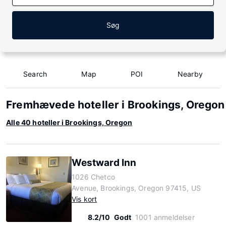
Søg
Search
Map
POI
Nearby
Fremhævede hoteller i Brookings, Oregon
Alle 40 hoteller i Brookings, Oregon
Westward Inn
1026 Chetco
Avenue, Brookings, Oregon 97415, US
Vis kort
8.2/10
Godt
1001 anmeldelser