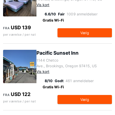
Vis kort
6.6/10
Fair
1009 anmeldelser
Gratis Wi-Fi
USD 139
FRA
Vælg
per værelse / per nat
Pacific Sunset Inn
1144 Chetco
Ave., Brookings, Oregon 97415, US
Vis kort
8/10
Godt
461 anmeldelser
Gratis Wi-Fi
USD 122
FRA
Vælg
per værelse / per nat