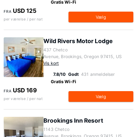
Gratis Wi-Fi
USD 125
FRA
Vælg
per værelse / per nat
Wild Rivers Motor Lodge
437 Chetco
Avenue, Brookings, Oregon 97415, US
Vis kort
7.8/10
Godt
431 anmeldelser
Gratis Wi-Fi
USD 169
FRA
Vælg
per værelse / per nat
Brookings Inn Resort
1143 Chetco
Avenue, Brookings, Oregon 97415, US