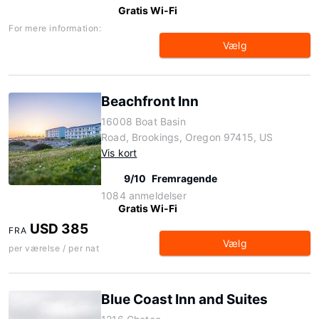
Gratis Wi-Fi
For mere information:
Vælg
Beachfront Inn
16008 Boat Basin
Road, Brookings, Oregon 97415, US
Vis kort
9/10
Fremragende
1084 anmeldelser
Gratis Wi-Fi
USD 385
FRA
Vælg
per værelse / per nat
Blue Coast Inn and Suites