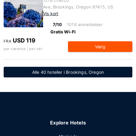
1216 Chetco
Ave, Brookings, Oregon 97415, US
Vis kort
7/10
1016 anmeldelser
Gratis Wi-Fi
USD 119
FRA
Vælg
per værelse / per nat
Alle 40 hoteller i Brookings, Oregon
Explore Hotels