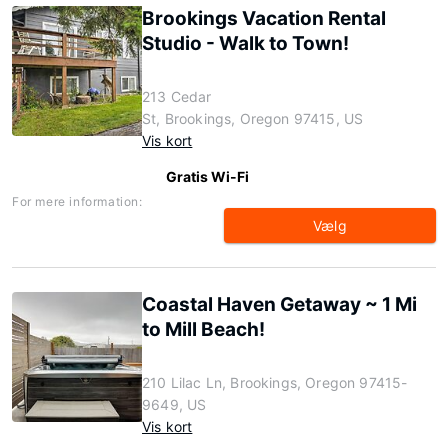
Brookings Vacation Rental
Studio - Walk to Town!
213 Cedar
St, Brookings, Oregon 97415, US
Vis kort
Gratis Wi-Fi
For mere information:
Vælg
Coastal Haven Getaway ~ 1 Mi
to Mill Beach!
210 Lilac Ln, Brookings, Oregon 97415-
9649, US
Vis kort