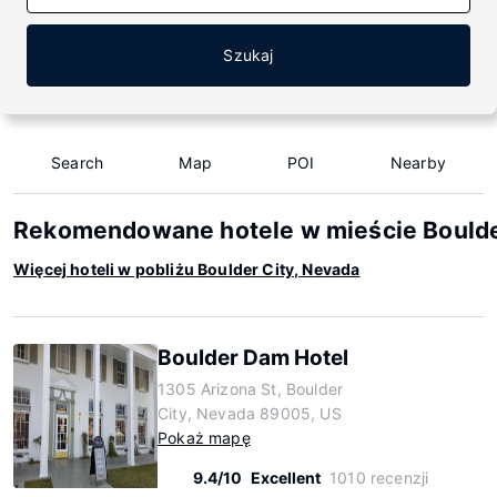
Szukaj
Search
Map
POI
Nearby
Rekomendowane hotele w mieście Boulde
Więcej hoteli w pobliżu Boulder City, Nevada
Boulder Dam Hotel
1305 Arizona St, Boulder
City, Nevada 89005, US
Pokaż mapę
9.4/10
Excellent
1010 recenzji