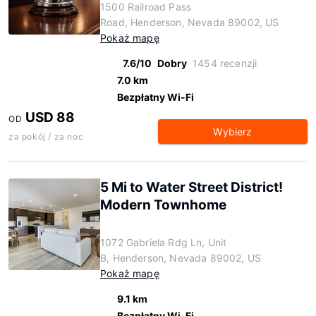
1500 Railroad Pass
Road, Henderson, Nevada 89002, US
Pokaż mapę
7.6/10
Dobry
1454 recenzji
7.0 km
Bezpłatny Wi-Fi
USD 88
OD
Wybierz
za pokój / za noc
5 Mi to Water Street District!
Modern Townhome
1072 Gabriela Rdg Ln, Unit
B, Henderson, Nevada 89002, US
Pokaż mapę
9.1 km
Bezpłatny Wi-Fi