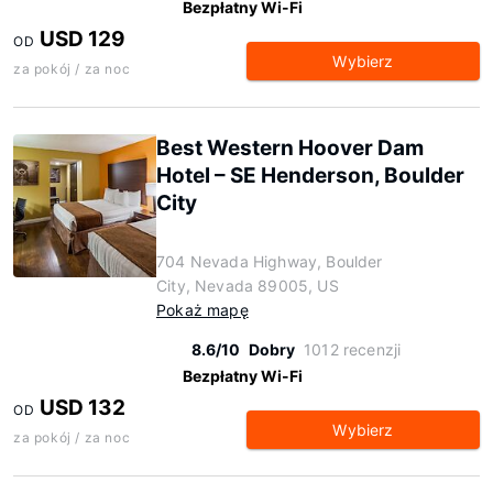
Bezpłatny Wi-Fi
USD 129
OD
Wybierz
za pokój / za noc
Best Western Hoover Dam
Hotel – SE Henderson, Boulder
City
704 Nevada Highway, Boulder
City, Nevada 89005, US
Pokaż mapę
8.6/10
Dobry
1012 recenzji
Bezpłatny Wi-Fi
USD 132
OD
Wybierz
za pokój / za noc