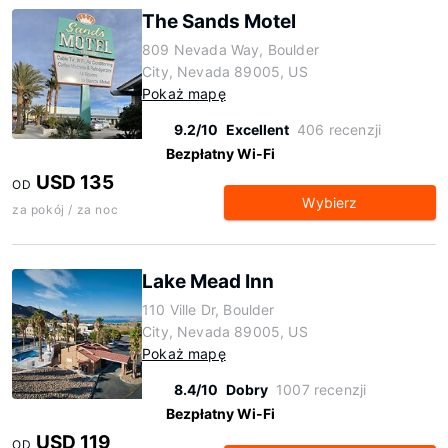
The Sands Motel
809 Nevada Way, Boulder
City, Nevada 89005, US
Pokaż mapę
9.2/10
Excellent
406 recenzji
Bezpłatny Wi-Fi
USD 135
OD
Wybierz
za pokój / za noc
Lake Mead Inn
110 Ville Dr, Boulder
City, Nevada 89005, US
Pokaż mapę
8.4/10
Dobry
1007 recenzji
Bezpłatny Wi-Fi
USD 119
OD