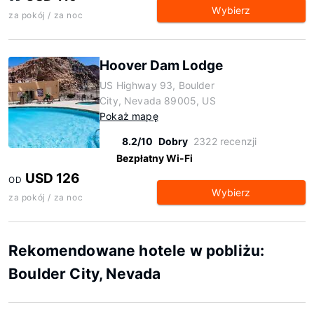
Wybierz
za pokój / za noc
Hoover Dam Lodge
US Highway 93, Boulder
City, Nevada 89005, US
Pokaż mapę
8.2/10
Dobry
2322 recenzji
Bezpłatny Wi-Fi
USD 126
OD
Wybierz
za pokój / za noc
Rekomendowane hotele w pobliżu:
Boulder City, Nevada