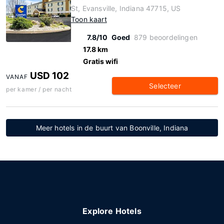
St, Evansville, Indiana 47715, US
Toon kaart
7.8/10
Goed
879 beoordelingen
17.8 km
Gratis wifi
USD 102
VANAF
Selecteer
per kamer / per nacht
Meer hotels in de buurt van Boonville, Indiana
Explore Hotels