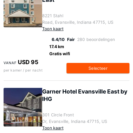
8221 Stahl
Road, Evansville, Indiana 47715, US
Toon kaart
6.4/10
Fair
280 beoordelingen
17.4 km
Gratis wifi
USD 95
VANAF
Selecteer
per kamer / per nacht
Garner Hotel Evansville East by
IHG
301 Circle Front
Dr, Evansville, Indiana 47715, US
Toon kaart