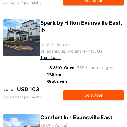
Selecteer
per kamer / per nacht
Spark by Hilton Evansville East,
IN
8005 E Division
St, Evansville, Indiana 47715, US
Toon kaart
8.8/10
Goed
369 beoordelingen
17.8 km
Gratis wifi
USD 103
VANAF
Selecteer
per kamer / per nacht
Comfort Inn Evansville East
8331 E Walnut