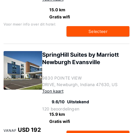
15.0 km
Gratis wifi
Voor meer info over dit hotel:
Selecteer
SpringHill Suites by Marriott
Newburgh Evansville
9830 POINTE VIEW
DRIVE, Newburgh, Indiana 47630, US
Toon kaart
9.6/10
Uitstekend
120 beoordelingen
15.9 km
Gratis wifi
USD 192
VANAF