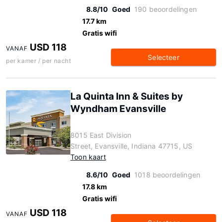
8.8/10
Goed
190 beoordelingen
17.7 km
Gratis wifi
USD 118
VANAF
Selecteer
per kamer / per nacht
La Quinta Inn & Suites by
Wyndham Evansville
8015 East Division
Street, Evansville, Indiana 47715, US
Toon kaart
8.6/10
Goed
1018 beoordelingen
17.8 km
Gratis wifi
USD 118
VANAF