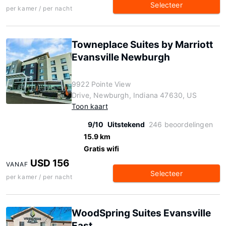
Selecteer
per kamer / per nacht
Towneplace Suites by Marriott
Evansville Newburgh
9922 Pointe View
Drive, Newburgh, Indiana 47630, US
Toon kaart
9/10
Uitstekend
246 beoordelingen
15.9 km
Gratis wifi
USD 156
VANAF
Selecteer
per kamer / per nacht
WoodSpring Suites Evansville
East