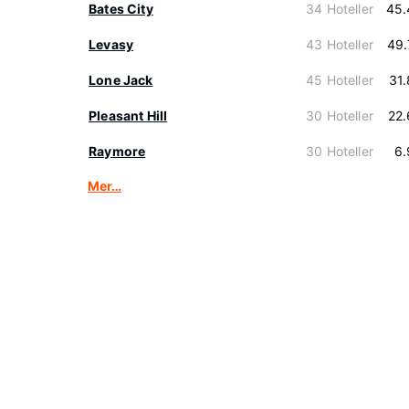
Bates City
34 Hoteller
45.
Levasy
43 Hoteller
49.
Lone Jack
45 Hoteller
31
Pleasant Hill
30 Hoteller
22
Raymore
30 Hoteller
6.
Mer…