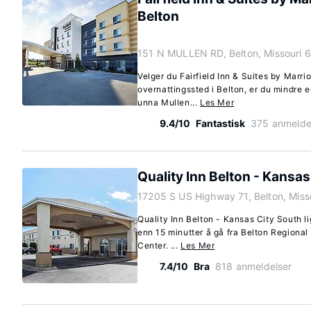
Belton
151 N MULLEN RD, Belton, Missouri 
Velger du Fairfield Inn & Suites by Marri
overnattingssted i Belton, er du mindre 
unna Mullen...
Les Mer
9.4/10
Fantastisk
375 anmelde
Quality Inn Belton - Kansas
17205 S US Highway 71, Belton, Miss
Quality Inn Belton - Kansas City South li
enn 15 minutter å gå fra Belton Regiona
Center. ...
Les Mer
7.4/10
Bra
818 anmeldelser