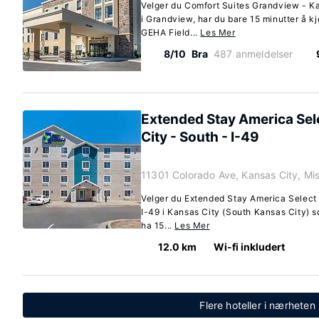
Velger du Comfort Suites Grandview - K
i Grandview, har du bare 15 minutter å k
GEHA Field...
Les Mer
8/10
Bra
487 anmeldelser
Extended Stay America Sele
City - South - I-49
11301 Colorado Ave, Kansas City, Mi
Velger du Extended Stay America Select 
I-49 i Kansas City (South Kansas City) s
ha 15...
Les Mer
12.0 km
Wi-fi inkludert
Flere hoteller i nærheten