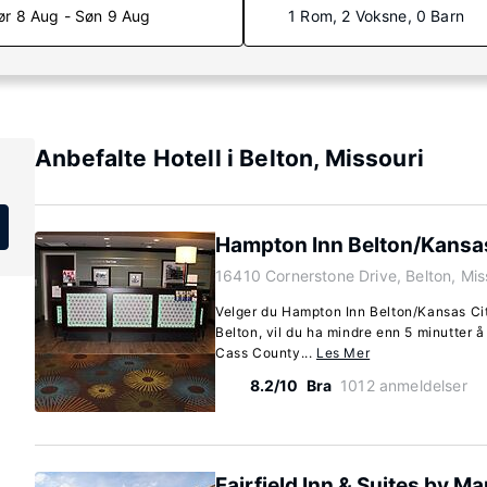
ør 8 Aug - Søn 9 Aug
1 Rom, 2 Voksne, 0 Barn
Anbefalte Hotell i Belton, Missouri
Hampton Inn Belton/Kansas
16410 Cornerstone Drive, Belton, Mi
Velger du Hampton Inn Belton/Kansas Cit
Belton, vil du ha mindre enn 5 minutter å
Cass County...
Les Mer
8.2/10
Bra
1012 anmeldelser
Fairfield Inn & Suites by Ma