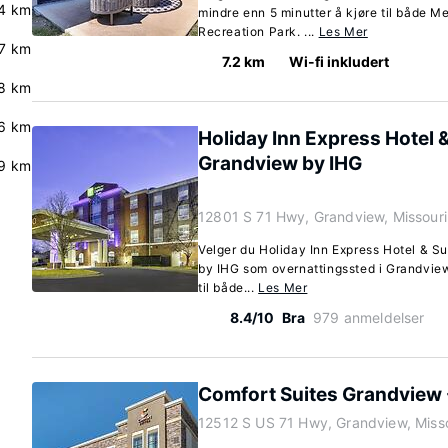
4 km
mindre enn 5 minutter å kjøre til både 
Recreation Park. ...
Les Mer
7 km
7.2 km
Wi-fi inkludert
.8 km
.6 km
Holiday Inn Express Hotel &
Grandview by IHG
9 km
12801 S 71 Hwy, Grandview, Missour
Velger du Holiday Inn Express Hotel & S
by IHG som overnattingssted i Grandview,
til både...
Les Mer
8.4/10
Bra
979 anmeldelser
Comfort Suites Grandview 
12512 S US 71 Hwy, Grandview, Miss