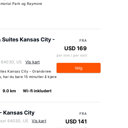
Memorial Park og Raymore
 Suites Kansas City -
FRA
USD 169
per rom / per natt
i 64030, US
Vis kart
Velg
uites Kansas City - Grandview
 har du bare 15 minutter å kjøre
9.0 km
Wi-fi inkludert
- Kansas City
FRA
ouri 64030, US
Vis kart
USD 141