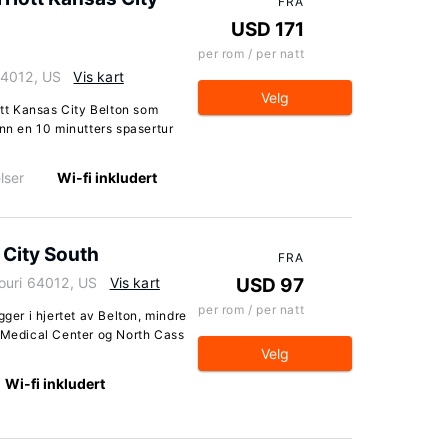
FRA
USD 171
per rom / per natt
64012, US
Vis kart
Velg
ott Kansas City Belton som
enn en 10 minutters spasertur
lser
Wi-fi inkludert
 City South
FRA
ouri 64012, US
Vis kart
USD 97
per rom / per natt
gger i hjertet av Belton, mindre
l Medical Center og North Cass
Velg
Wi-fi inkludert