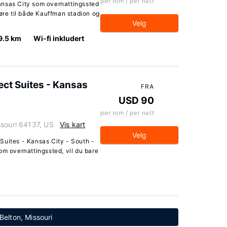
per rom / per natt
ansas City som overnattingssted
jøre til både Kauffman stadion og
Velg
9.5 km
Wi-fi inkludert
ct Suites - Kansas
FRA
USD 90
per rom / per natt
ssouri 64137, US
Vis kart
Velg
Suites - Kansas City - South -
om overnattingssted, vil du bare
 Belton, Missouri