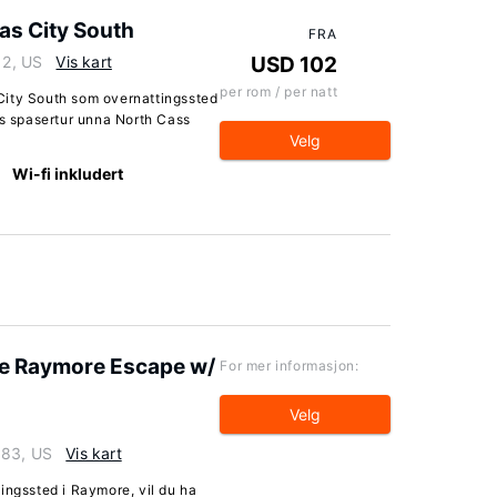
as City South
FRA
12, US
Vis kart
USD 102
per rom / per natt
City South som overnattingssted
rs spasertur unna North Cass
Velg
Wi-fi inkludert
e Raymore Escape w/
For mer informasjon:
Velg
083, US
Vis kart
ingssted i Raymore, vil du ha