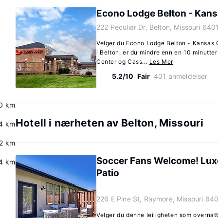
Econo Lodge Belton - Kans
222 Peculiar Dr, Belton, Missouri 640
Velger du Econo Lodge Belton - Kansas 
i Belton, er du mindre enn en 10 minutte
Center og Cass...
Les Mer
5.2/10
Fair
401 anmeldelser
0 km
Hotell i nærheten av Belton, Missouri
4 km
2 km
Soccer Fans Welcome! Lux
4 km
Patio
226 E Pine St, Raymore, Missouri 64
Velger du denne leiligheten som overnatt