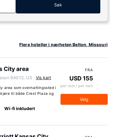
Søk
Flere hoteller i nærheten Belton, Missouri
 City area
FRA
ssouri 64012, US
Vis kart
USD 155
per rom / per natt
y area som overnattingssted i
 kjøre til både Crest Plaza og
Velg
Wi-fi inkludert
rriott Kansas City