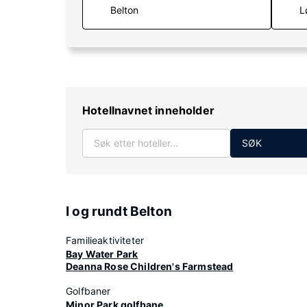
L
Hotellnavnet inneholder
SØK
I og rundt Belton
Familieaktiviteter
Bay Water Park
Deanna Rose Children's Farmstead
Golfbaner
Minor Park golfbane