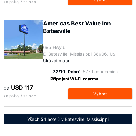
za pokoj / za noc
Americas Best Value Inn
Batesville
695 Hwy 6
E, Batesville, Mississippi 38606, US
Ukázat mapu
7.2/10
Dobré
577 hodnoceních
Připojení Wi-Fi zdarma
USD 117
OD
Vybrat
za pokoj / za noc
Všech 54 hotelů v Batesville, Mississippi