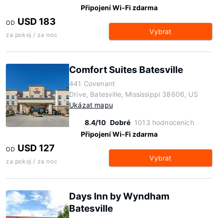
Připojení Wi-Fi zdarma
USD 183
OD
Vybrat
za pokoj / za noc
Comfort Suites Batesville
441 Covenant
Drive, Batesville, Mississippi 38606, US
Ukázat mapu
8.4/10
Dobré
1013 hodnoceních
Připojení Wi-Fi zdarma
USD 127
OD
Vybrat
za pokoj / za noc
Days Inn by Wyndham
Batesville