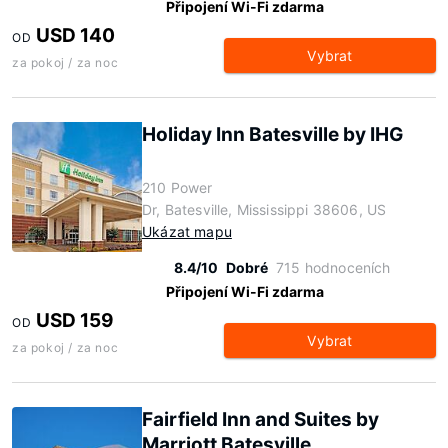
Připojení Wi-Fi zdarma
USD 140
OD
Vybrat
za pokoj / za noc
Holiday Inn Batesville by IHG
210 Power
Dr, Batesville, Mississippi 38606, US
Ukázat mapu
8.4/10
Dobré
715 hodnoceních
Připojení Wi-Fi zdarma
USD 159
OD
Vybrat
za pokoj / za noc
Fairfield Inn and Suites by
Marriott Batesville