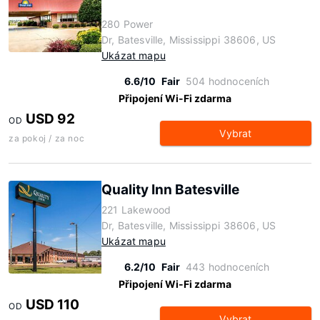
280 Power
Dr, Batesville, Mississippi 38606, US
Ukázat mapu
6.6/10
Fair
504 hodnoceních
Připojení Wi-Fi zdarma
USD 92
OD
Vybrat
za pokoj / za noc
Quality Inn Batesville
221 Lakewood
Dr, Batesville, Mississippi 38606, US
Ukázat mapu
6.2/10
Fair
443 hodnoceních
Připojení Wi-Fi zdarma
USD 110
OD
Vybrat