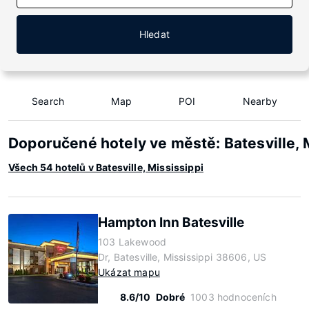
Hledat
Search
Map
POI
Nearby
Doporučené hotely ve městě: Batesville, 
Všech 54 hotelů v Batesville, Mississippi
Hampton Inn Batesville
103 Lakewood
Dr, Batesville, Mississippi 38606, US
Ukázat mapu
8.6/10
Dobré
1003 hodnoceních