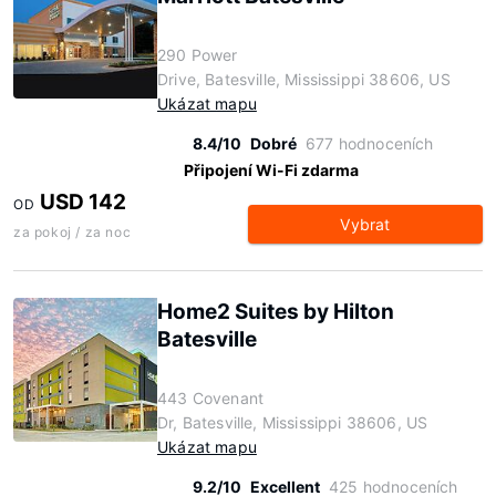
290 Power
Drive, Batesville, Mississippi 38606, US
Ukázat mapu
8.4/10
Dobré
677 hodnoceních
Připojení Wi-Fi zdarma
USD 142
OD
Vybrat
za pokoj / za noc
Home2 Suites by Hilton
Batesville
443 Covenant
Dr, Batesville, Mississippi 38606, US
Ukázat mapu
9.2/10
Excellent
425 hodnoceních