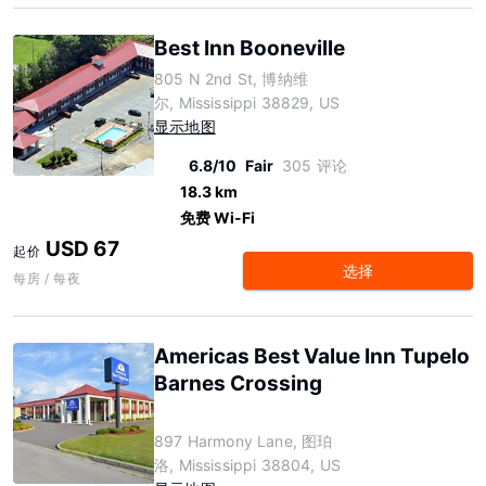
Best Inn Booneville
805 N 2nd St, 博纳维
尔, Mississippi 38829, US
显示地图
6.8/10
Fair
305 评论
18.3 km
免费 Wi-Fi
USD 67
起价
选择
每房 / 每夜
Americas Best Value Inn Tupelo
Barnes Crossing
897 Harmony Lane, 图珀
洛, Mississippi 38804, US