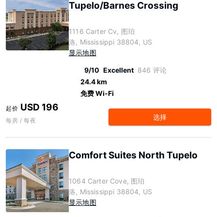
Tupelo/Barnes Crossing
1116 Carter Cv, 图珀
洛, Mississippi 38804, US
显示地图
9/10
Excellent
846 评论
24.4 km
免费 Wi-Fi
USD 196
起价
选择
每房 / 每夜
Comfort Suites North Tupelo
1064 Carter Cove, 图珀
洛, Mississippi 38804, US
显示地图