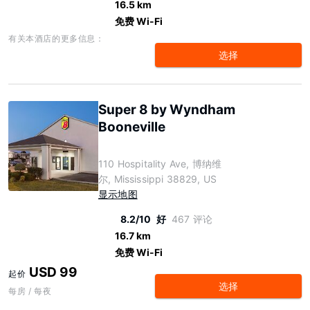
16.5 km
免费 Wi-Fi
有关本酒店的更多信息：
选择
Super 8 by Wyndham
Booneville
110 Hospitality Ave, 博纳维
尔, Mississippi 38829, US
显示地图
8.2/10
好
467 评论
16.7 km
免费 Wi-Fi
USD 99
起价
选择
每房 / 每夜