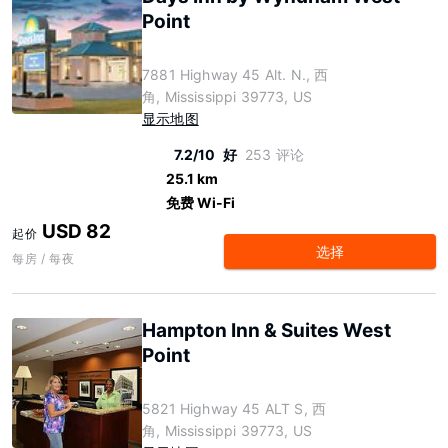
Point
7881 Highway 45 Alt. N., 西
角, Mississippi 39773, US
显示地图
7.2/10
好
253 评论
25.1 km
免费 Wi-Fi
USD 82
起价
选择
每房 / 每夜
Hampton Inn & Suites West
Point
5821 Highway 45 ALT S, 西
角, Mississippi 39773, US