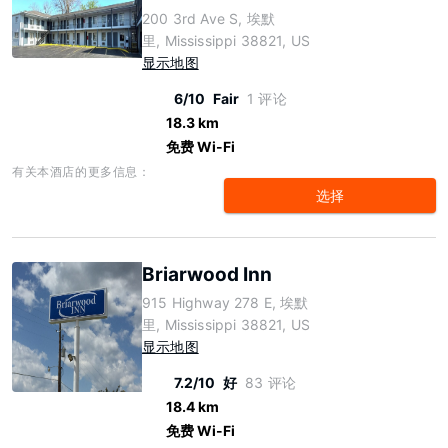
200 3rd Ave S, 埃默
里, Mississippi 38821, US
显示地图
6/10
Fair
1 评论
18.3 km
免费 Wi-Fi
有关本酒店的更多信息：
选择
Briarwood Inn
915 Highway 278 E, 埃默
里, Mississippi 38821, US
显示地图
7.2/10
好
83 评论
18.4 km
免费 Wi-Fi