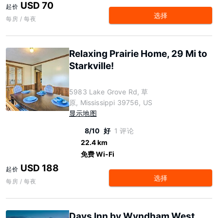
USD 70
起价
选择
每房 / 每夜
Relaxing Prairie Home, 29 Mi to
Starkville!
5983 Lake Grove Rd, 草
原, Mississippi 39756, US
显示地图
8/10
好
1 评论
22.4 km
免费 Wi-Fi
USD 188
起价
选择
每房 / 每夜
Days Inn by Wyndham West