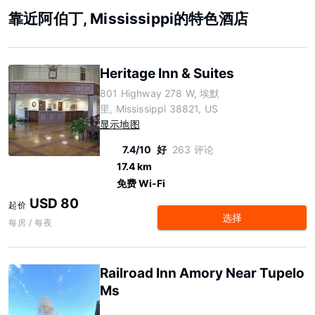
靠近阿伯丁, Mississippi的特色酒店
Heritage Inn & Suites
801 Highway 278 W, 埃默
里, Mississippi 38821, US
显示地图
7.4/10
好
263 评论
17.4 km
免费 Wi-Fi
USD 80
起价
选择
每房 / 每夜
Railroad Inn Amory Near Tupelo
Ms