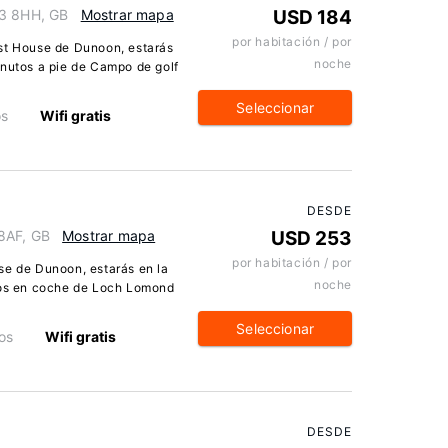
23 8HH, GB
Mostrar mapa
USD 184
por habitación / por
est House de Dunoon, estarás
noche
inutos a pie de Campo de golf
Seleccionar
os
Wifi gratis
DESDE
8AF, GB
Mostrar mapa
USD 253
por habitación / por
se de Dunoon, estarás en la
noche
utos en coche de Loch Lomond
Seleccionar
os
Wifi gratis
DESDE