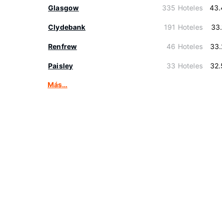
Glasgow
335 Hoteles
43.
Clydebank
191 Hoteles
33
Renfrew
46 Hoteles
33.
Paisley
33 Hoteles
32.
Más…