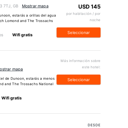
23 7TJ, GB
Mostrar mapa
USD 145
por habitación / por
noon, estarás a orillas del agua
noche
och Lomond and The Trossachs
Seleccionar
os
Wifi gratis
Más información sobre
este hotel:
ostrar mapa
tel de Dunoon, estarás a menos
Seleccionar
nd and The Trossachs National
Wifi gratis
DESDE