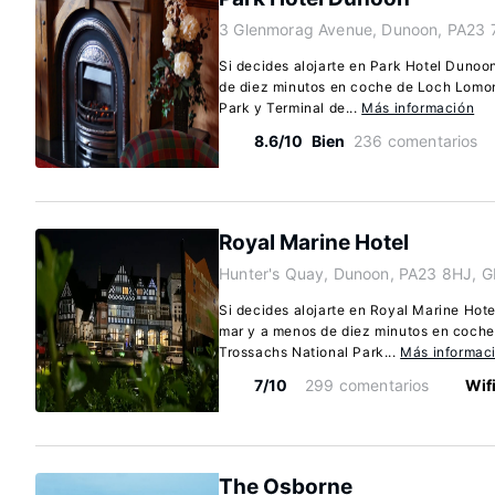
3 Glenmorag Avenue, Dunoon, PA23 
Si decides alojarte en Park Hotel Duno
de diez minutos en coche de Loch Lomo
Park y Terminal de...
Más información
8.6/10
Bien
236 comentarios
Royal Marine Hotel
Hunter's Quay, Dunoon, PA23 8HJ, G
Si decides alojarte en Royal Marine Hote
mar y a menos de diez minutos en coch
Trossachs National Park...
Más informac
7/10
299 comentarios
Wifi
The Osborne