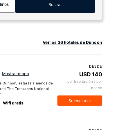
Niños
Buscar
Ver los 36 hoteles de Dunoon
DESDE
Mostrar mapa
USD 140
por habitación / por
 de Dunoon, estarás a menos de
noche
and The Trossachs National
n
Seleccionar
Wifi gratis