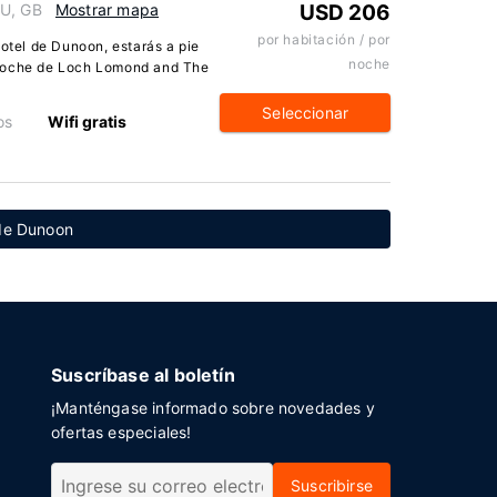
HU, GB
Mostrar mapa
USD 206
por habitación / por
Hotel de Dunoon, estarás a pie
noche
 coche de Loch Lomond and The
Seleccionar
os
Wifi gratis
 de Dunoon
Suscríbase al boletín
¡Manténgase informado sobre novedades y
ofertas especiales!
Suscribirse