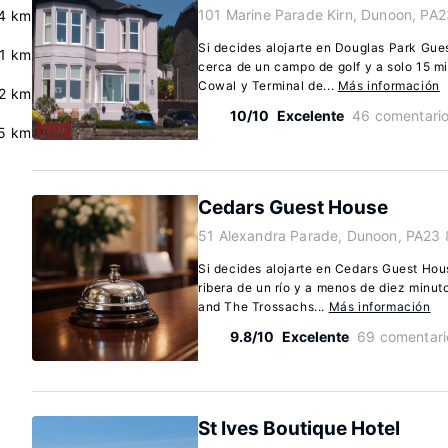
101 Marine Parade Kirn, Dunoon, PA
4 km
Si decides alojarte en Douglas Park Gu
.1 km
cerca de un campo de golf y a solo 15 m
Cowal y Terminal de...
Más información
2 km
10/10
Excelente
46 comentari
5 km
Cedars Guest House
51 Alexandra Parade, Dunoon, PA23 
Si decides alojarte en Cedars Guest Hou
ribera de un río y a menos de diez min
and The Trossachs...
Más información
9.8/10
Excelente
69 comentari
St Ives Boutique Hotel