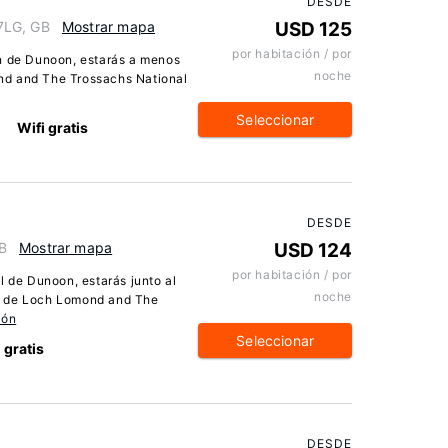
DESDE
7LG, GB
Mostrar mapa
USD 125
por habitación / por
on de Dunoon, estarás a menos
noche
nd and The Trossachs National
Seleccionar
Wifi gratis
DESDE
B
Mostrar mapa
USD 124
por habitación / por
l de Dunoon, estarás junto al
noche
e de Loch Lomond and The
ión
Seleccionar
 gratis
DESDE