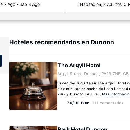
ie 7 Ago - Sáb 8 Ago
1 Habitación, 2 Adultos, 0 
Hoteles recomendados en Dunoon
The Argyll Hotel
Argyll Street, Dunoon, PA23 7NE, GB
Si decides alojarte en The Argyll Hotel
diez minutos en coche de Loch Lomond 
Park y Dunoon Leisure...
Más informació
7.6/10
Bien
211 comentarios
Park Hotel Dunoon