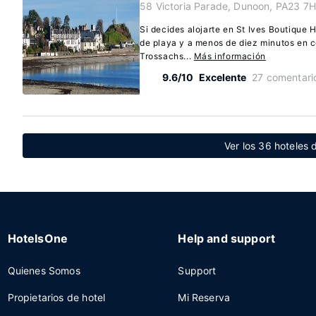
58 Victoria Parade, Dunoon, PA23 7
Si decides alojarte en St Ives Boutique 
de playa y a menos de diez minutos en
Trossachs...
Más información
9.6/10
Excelente
27 comentari
Ver los 36 hoteles
HotelsOne
Help and support
Quienes Somos
Support
Propietarios de hotel
Mi Reserva