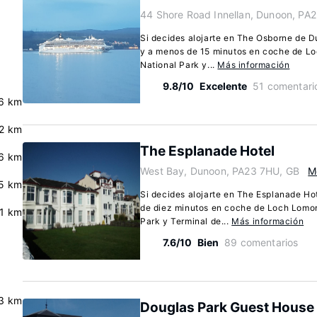
44 Shore Road Innellan, Dunoon, PA
Si decides alojarte en The Osborne de Du
y a menos de 15 minutos en coche de L
National Park y...
Más información
9.8/10
Excelente
51 comentari
.6 km
.2 km
The Esplanade Hotel
6 km
West Bay, Dunoon, PA23 7HU, GB
M
.5 km
Si decides alojarte en The Esplanade Ho
de diez minutos en coche de Loch Lomo
.1 km
Park y Terminal de...
Más información
7.6/10
Bien
89 comentarios
3 km
Douglas Park Guest House