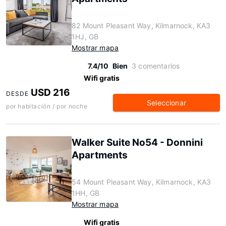
82 Mount Pleasant Way, Kilmarnock, KA3
1HJ, GB
Mostrar mapa
7.4/10
Bien
3 comentarios
Wifi gratis
USD 216
DESDE
Seleccionar
por habitación / por noche
Walker Suite No54 - Donnini
Apartments
54 Mount Pleasant Way, Kilmarnock, KA3
1HH, GB
Mostrar mapa
Wifi gratis