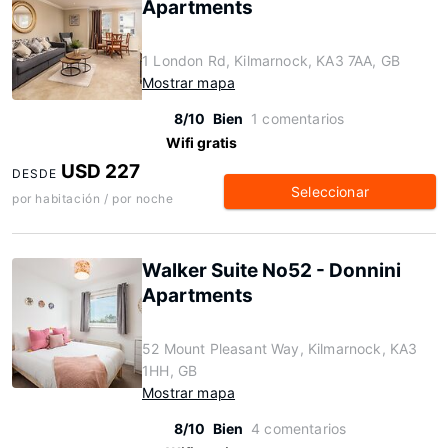
Apartments
1 London Rd, Kilmarnock, KA3 7AA, GB
Mostrar mapa
8/10
Bien
1 comentarios
Wifi gratis
USD 227
DESDE
Seleccionar
por habitación / por noche
Walker Suite No52 - Donnini
Apartments
52 Mount Pleasant Way, Kilmarnock, KA3
1HH, GB
Mostrar mapa
8/10
Bien
4 comentarios