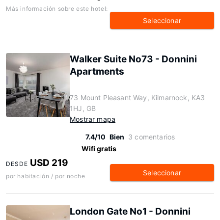
Más información sobre este hotel:
Seleccionar
Walker Suite No73 - Donnini
Apartments
73 Mount Pleasant Way, Kilmarnock, KA3
1HJ, GB
Mostrar mapa
7.4/10
Bien
3 comentarios
Wifi gratis
USD 219
DESDE
Seleccionar
por habitación / por noche
London Gate No1 - Donnini