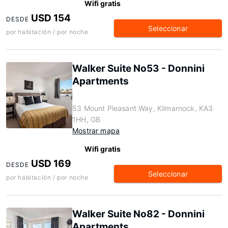
Wifi gratis
USD 154
DESDE
Seleccionar
por habitación / por noche
Walker Suite No53 - Donnini
Apartments
53 Mount Pleasant Way, Kilmarnock, KA3
1HH, GB
Mostrar mapa
Wifi gratis
USD 169
DESDE
Seleccionar
por habitación / por noche
Walker Suite No82 - Donnini
Apartments