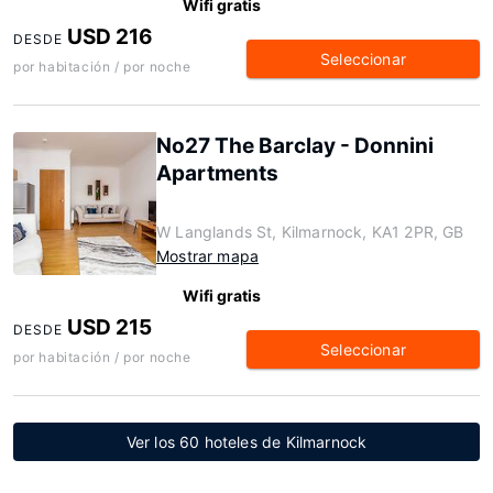
Wifi gratis
USD 216
DESDE
Seleccionar
por habitación / por noche
No27 The Barclay - Donnini
Apartments
W Langlands St, Kilmarnock, KA1 2PR, GB
Mostrar mapa
Wifi gratis
USD 215
DESDE
Seleccionar
por habitación / por noche
Ver los 60 hoteles de Kilmarnock