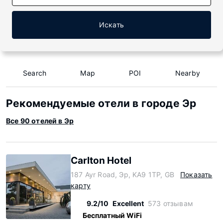
Искать
Search
Map
POI
Nearby
Рекомендуемые отели в городе Эр
Все 90 отелей в Эр
Carlton Hotel
187 Ayr Road, Эр, KA9 1TP, GB
Показать
карту
9.2/10
Excellent
573 отзывам
Бесплатный WiFi