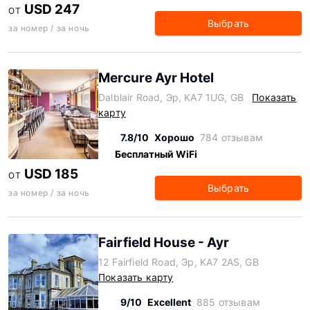
USD 247
ОТ
Выбрать
за номер / за ночь
Mercure Ayr Hotel
Dalblair Road, Эр, KA7 1UG, GB
Показать
карту
7.8/10
Хорошо
784 отзывам
Бесплатный WiFi
USD 185
ОТ
Выбрать
за номер / за ночь
Fairfield House - Ayr
12 Fairfield Road, Эр, KA7 2AS, GB
Показать карту
9/10
Excellent
885 отзывам