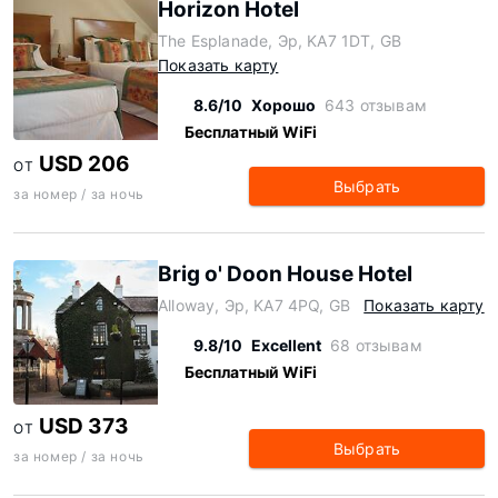
Horizon Hotel
The Esplanade, Эр, KA7 1DT, GB
Показать карту
8.6/10
Хорошо
643 отзывам
Бесплатный WiFi
USD 206
ОТ
Выбрать
за номер / за ночь
Brig o' Doon House Hotel
Alloway, Эр, KA7 4PQ, GB
Показать карту
9.8/10
Excellent
68 отзывам
Бесплатный WiFi
USD 373
ОТ
Выбрать
за номер / за ночь