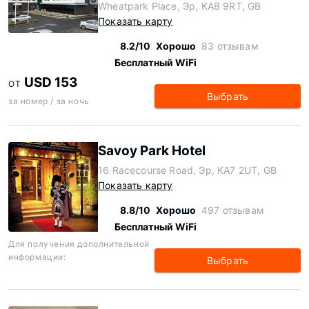
Wheatpark Place, Эр, KA8 9RT, GB
Показать карту
8.2/10
Хорошо
83 отзывам
Бесплатный WiFi
USD 153
ОТ
Выбрать
за номер / за ночь
Savoy Park Hotel
16 Racecourse Road, Эр, KA7 2UT, GB
Показать карту
8.8/10
Хорошо
497 отзывам
Бесплатный WiFi
Для получения дополнительной
информации:
Выбрать