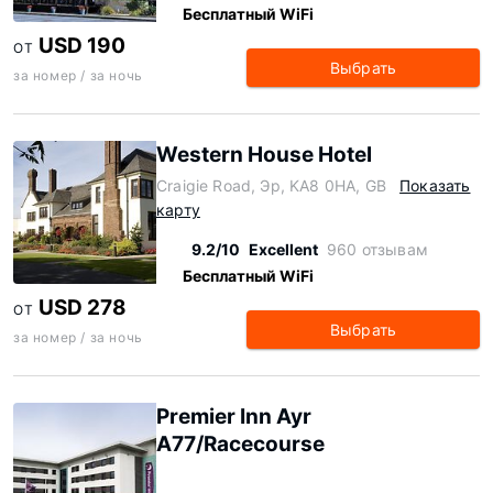
Бесплатный WiFi
USD 190
ОТ
Выбрать
за номер / за ночь
Western House Hotel
Craigie Road, Эр, KA8 0HA, GB
Показать
карту
9.2/10
Excellent
960 отзывам
Бесплатный WiFi
USD 278
ОТ
Выбрать
за номер / за ночь
Premier Inn Ayr
A77/Racecourse