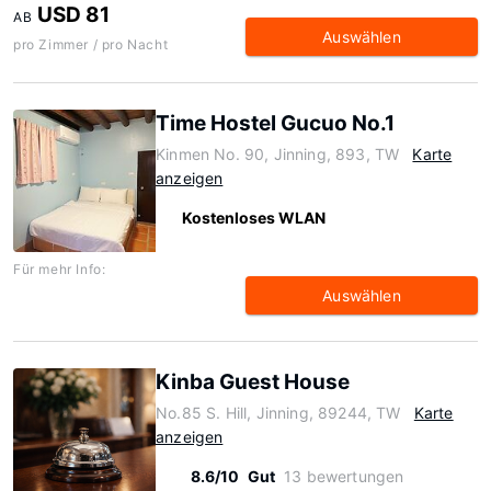
USD 81
AB
Auswählen
pro Zimmer / pro Nacht
Time Hostel Gucuo No.1
Kinmen No. 90, Jinning, 893, TW
Karte
anzeigen
Kostenloses WLAN
Für mehr Info:
Auswählen
Kinba Guest House
No.85 S. Hill, Jinning, 89244, TW
Karte
anzeigen
8.6/10
Gut
13 bewertungen