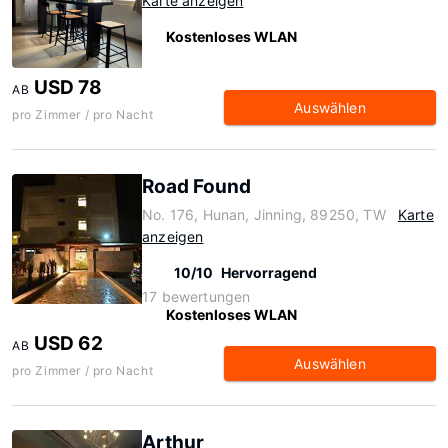
Karte anzeigen
Kostenloses WLAN
USD 78
AB
Auswählen
pro Zimmer / pro Nacht
Road Found
No. 176, Hunan, Jinning, 89250, TW
Karte
anzeigen
10/10
Hervorragend
17 bewertungen
Kostenloses WLAN
USD 62
AB
Auswählen
pro Zimmer / pro Nacht
Arthur