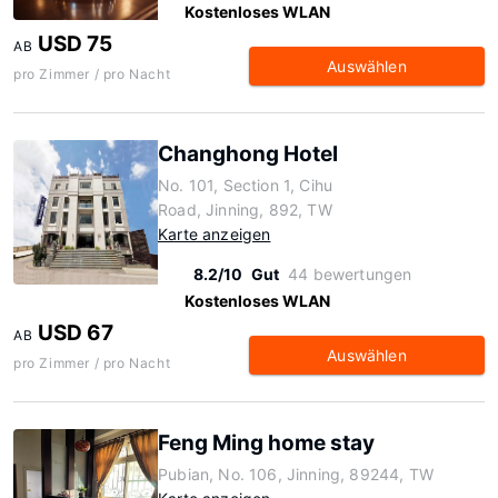
Kostenloses WLAN
USD 75
AB
Auswählen
pro Zimmer / pro Nacht
Changhong Hotel
No. 101, Section 1, Cihu
Road, Jinning, 892, TW
Karte anzeigen
8.2/10
Gut
44 bewertungen
Kostenloses WLAN
USD 67
AB
Auswählen
pro Zimmer / pro Nacht
Feng Ming home stay
Pubian, No. 106, Jinning, 89244, TW