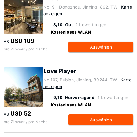
No. 91, Dongzhou, Jinning, 892, TW
Karte
anzeigen
8/10
Gut
2 bewertungen
Kostenloses WLAN
USD 109
AB
Auswählen
pro Zimmer / pro Nacht
Love Player
No.107, Pubian, Jinning, 89244, TW
Karte
anzeigen
9/10
Hervorragend
4 bewertungen
Kostenloses WLAN
USD 52
AB
Auswählen
pro Zimmer / pro Nacht