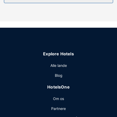
Andre faciliteter på dette hotel inkluderer gratis trådløs
internetadgang, concierge-tjenester og
gavebutik/aviskiosk.
Restaurant
Nyd et måltid på restauranten, eller køb en snack på
stedets kaffebar/café. dette hotel har også roomservice
døgnet rundt. Kontinental morgenmad tilbydes mod gebyr
dagligt fra kl. 07.00 til kl. 11.00.
Explore Hotels
Andre faciliteter
Gæsterne har blandt andet adgang til et døgnåbent
Alle lande
forretningscenter, hurtig indtjekning og hurtig udtjekning.
Blog
Planlægger du et arrangement i Sharjah? På dette hotel er
der et område på 170 kvadratmeter til rådighed,
HotelsOne
bestående af et konferencecenter og et mødelokale.
Om os
Partnere