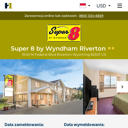
USD
Zarezerwuj online lub zadzwoń:
(855) 334-6659
Super 8 by Wyndham Riverton
1040 N Federal Blvd
Riverton
Wyoming
82501
US
Data zameldowania:
Data wymeldowania: