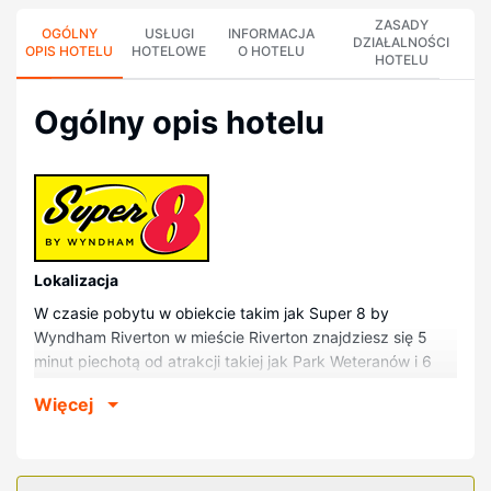
ZASADY
OGÓLNY
USŁUGI
INFORMACJA
DZIAŁALNOŚCI
OPIS HOTELU
HOTELOWE
O HOTELU
HOTELU
Ogólny opis hotelu
Lokalizacja
W czasie pobytu w obiekcie takim jak Super 8 by
Wyndham Riverton w mieście Riverton znajdziesz się 5
minut piechotą od atrakcji takiej jak Park Weteranów i 6
minut piechotą od miejsca takiego jak Ratusz w Riverton.
Więcej
Motel znajduje się 0,9 km od atrakcji takiej jak Park Teeter
i 1,1 km od miejsca takiego jak Muzeum w Riverton.
Pokoje