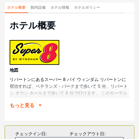
ホテル概要
館内設備
ホテル情報
ホテルポリシー
ホテル概要
地図
リバートンにあるスーパー 8 バイ ウィンダム リバートンに
宿泊すれば、ベテランズ・パークまで歩いて 5 分、リバート
ン タウン ホールまで歩いて 6 分で行けます。 このモーテル
は、ティーター・パークまで 0.9 km、リバートン ミュージ
もっと見る
アムまで 1.1 km の場所にあります。
部屋
全部で 32 室ある冷房完備の客室には電子レンジがありま
す。ピロートップのベッドには、羽毛の掛け布団、エジプト
チェックイン日:
チェックアウト日:
綿のシーツが備わっています。WiFi (無料)をお使いいただけ