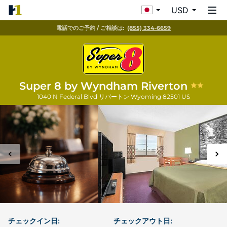
USD
電話でのご予約 / ご相談は:
(855) 334-6659
Super 8 by Wyndham Riverton
1040 N Federal Blvd
リバートン
Wyoming
82501
US
チェックイン日:
チェックアウト日: