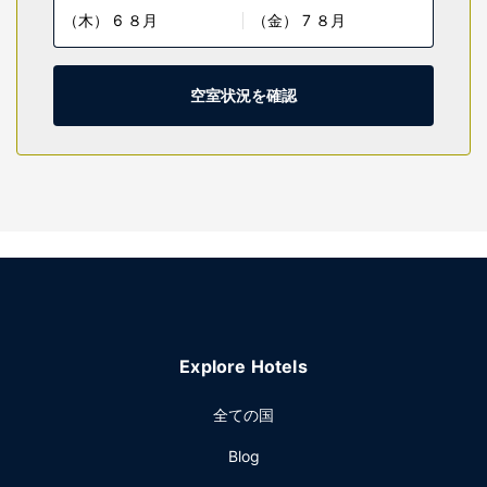
（木） 6 ８月
（金） 7 ８月
るほか、ケーブルの番組をご覧いただけます。シャワー付き
浴槽のある専用バスルームには、デザイナーバスアメニテ
ィ、ヘアドライヤーが備わっています。
空室状況を確認
施設
便利なWiFi (無料)、テレビ (共用エリア)、自動販売機などを
ご利用いただけます。
レストラン
無料のコンチネンタル ブレックファストを毎日、6:00 ～
9:00 までお召し上がりいただけます。
その他の施設
エクスプレス チェックイン、ロビーでの新聞サービス (無
料)、24 時間対応フロントデスクをお使いいただけます。空
港送迎シャトルサービス (24 時間対応) を有料でご利用いた
Explore Hotels
だけるほか、敷地内にはセルフパーキング (無料) も備わって
います。
全ての国
Blog