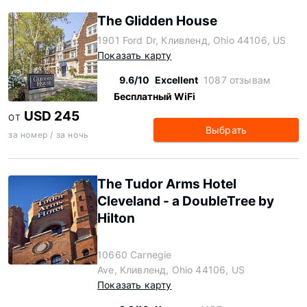
The Glidden House
1901 Ford Dr, Кливленд, Ohio 44106, US
Показать карту
9.6/10
Excellent
1087 отзывам
Бесплатный WiFi
USD 245
ОТ
Выбрать
за номер / за ночь
The Tudor Arms Hotel
Cleveland - a DoubleTree by
Hilton
10660 Carnegie
Ave, Кливленд, Ohio 44106, US
Показать карту