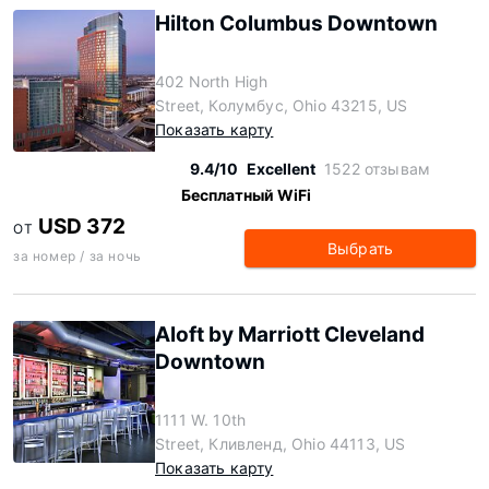
Hilton Columbus Downtown
402 North High
Street, Колумбус, Ohio 43215, US
Показать карту
9.4/10
Excellent
1522 отзывам
Бесплатный WiFi
USD 372
ОТ
Выбрать
за номер / за ночь
Aloft by Marriott Cleveland
Downtown
1111 W. 10th
Street, Кливленд, Ohio 44113, US
Показать карту