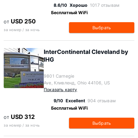
8.6/10
Хорошо
1017 отзывам
Бесплатный WiFi
USD 250
ОТ
Выбрать
за номер / за ночь
InterContinental Cleveland by
IHG
9801 Carnegie
Ave, Кливленд, Ohio 44106, US
Показать карту
9/10
Excellent
904 отзывам
Бесплатный WiFi
USD 312
ОТ
Выбрать
за номер / за ночь