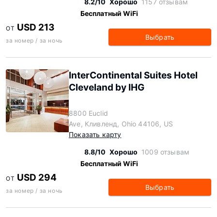
8.2/10
Хорошо
1157 отзывам
Бесплатный WiFi
USD 213
ОТ
Выбрать
за номер / за ночь
InterContinental Suites Hotel
Cleveland by IHG
8800 Euclid
Ave, Кливленд, Ohio 44106, US
Показать карту
8.8/10
Хорошо
1009 отзывам
Бесплатный WiFi
USD 294
ОТ
Выбрать
за номер / за ночь