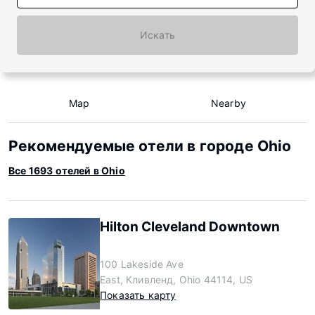
Искать
Map
Nearby
Рекомендуемые отели в городе Ohio
Все 1693 отелей в Ohio
Hilton Cleveland Downtown
100 Lakeside Ave
East, Кливленд, Ohio 44114, US
Показать карту