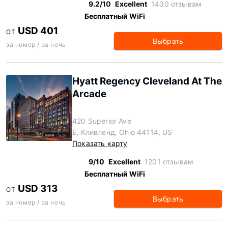
9.2/10
Excellent
1430 отзывам
Бесплатный WiFi
USD 401
ОТ
Выбрать
за номер / за ночь
Hyatt Regency Cleveland At The
Arcade
420 Superior Ave
E, Кливленд, Ohio 44114, US
Показать карту
9/10
Excellent
1201 отзывам
Бесплатный WiFi
USD 313
ОТ
Выбрать
за номер / за ночь