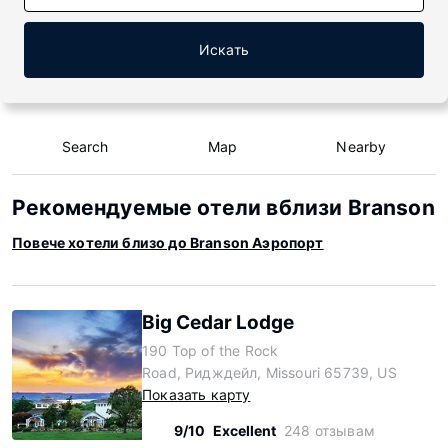
Искать
Search
Map
Nearby
Рекомендуемые отели вблизи Branson
Повече хотели близо до Branson Аэропорт
Big Cedar Lodge
190 Top of the Rock
Road, Ридждейл, Missouri 65739, US
Показать карту
9/10
Excellent
248 отзывам