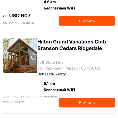
4.6 km
Бесплатный WiFi
USD 607
ОТ
Выбрать
за номер / за ночь
Hilton Grand Vacations Club
Branson Cedars Ridgedale
769 State Hwy
86, Ридждейл, Missouri 65739, US
Показать карту
5.1 km
Бесплатный WiFi
Для получения дополнительной
информации:
Выбрать