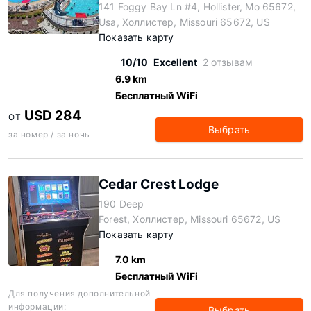
141 Foggy Bay Ln #4, Hollister, Mo 65672,
Usa, Холлистер, Missouri 65672, US
Показать карту
10/10
Excellent
2 отзывам
6.9 km
Бесплатный WiFi
USD 284
ОТ
Выбрать
за номер / за ночь
Cedar Crest Lodge
190 Deep
Forest, Холлистер, Missouri 65672, US
Показать карту
7.0 km
Бесплатный WiFi
Для получения дополнительной
информации:
Выбрать