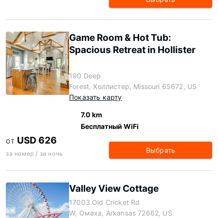
Game Room & Hot Tub:
Spacious Retreat in Hollister
190 Deep
Forest, Холлистер, Missouri 65672, US
Показать карту
7.0 km
Бесплатный WiFi
USD 626
ОТ
Выбрать
за номер / за ночь
Valley View Cottage
17003 Old Cricket Rd
W, Омаха, Arkansas 72662, US