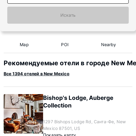
Искать
Map
POI
Nearby
Рекомендуемые отели в городе New Me
Все 1394 отелей в New Mexico
Bishop's Lodge, Auberge
Collection
1297 Bishops Lodge Rd, Санта-Фе, New
Mexico 87501, US
Показать карту