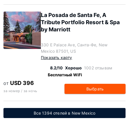
La Posada de Santa Fe, A
Tribute Portfolio Resort & Spa
by Marriott
330 E Palace Ave, Санта-Фе, New
Mexico 87501, US
Показать карту
8.2/10
Хорошо
1002 отзывам
Бесплатный WiFi
USD 396
ОТ
Выбрать
за номер / за ночь
Все 1394 отелей в New Mexico