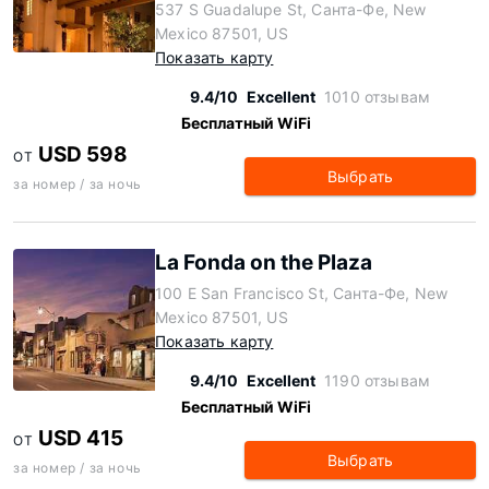
537 S Guadalupe St, Санта-Фе, New
Mexico 87501, US
Показать карту
9.4/10
Excellent
1010 отзывам
Бесплатный WiFi
USD 598
ОТ
Выбрать
за номер / за ночь
La Fonda on the Plaza
100 E San Francisco St, Санта-Фе, New
Mexico 87501, US
Показать карту
9.4/10
Excellent
1190 отзывам
Бесплатный WiFi
USD 415
ОТ
Выбрать
за номер / за ночь