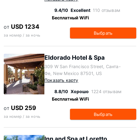
9.4/10
Excellent
110 отзывам
Бесплатный WiFi
USD 1234
ОТ
Выбрать
за номер / за ночь
Eldorado Hotel & Spa
309 W San Francisco Street, Санта-
Фе, New Mexico 87501, US
Показать карту
8.8/10
Хорошо
1224 отзывам
Бесплатный WiFi
USD 259
ОТ
Выбрать
за номер / за ночь
Inn and Spa at Loretto