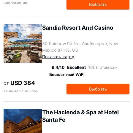
информации:
Выбрать
Sandia Resort And Casino
30 Rainbow Rd Ne, Альбукерке, New
Mexico 87113, US
Показать карту
9.4/10
Excellent
1606 отзывам
Бесплатный WiFi
USD 384
ОТ
Выбрать
за номер / за ночь
The Hacienda & Spa at Hotel
Santa Fe