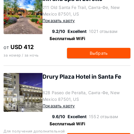
211 Old Santa Fe Trail, Санта-Фе, New
Mexico 87501, US
Показать карту
9.2/10
Excellent
1021 отзывам
Бесплатный WiFi
USD 412
ОТ
Выбрать
за номер / за ночь
Drury Plaza Hotel in Santa Fe
828 Paseo de Peralta, Санта-Фе, New
Mexico 87501, US
Показать карту
9.6/10
Excellent
1552 отзывам
Бесплатный WiFi
Для получения дополнительной