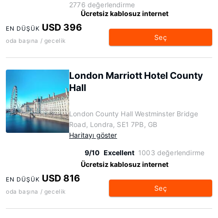
2776 değerlendirme
Ücretsiz kablosuz internet
USD 396
EN DÜŞÜK
Seç
oda başına / gecelik
London Marriott Hotel County
Hall
London County Hall Westminster Bridge
Road, Londra, SE1 7PB, GB
Haritayı göster
9/10
Excellent
1003 değerlendirme
Ücretsiz kablosuz internet
USD 816
EN DÜŞÜK
Seç
oda başına / gecelik