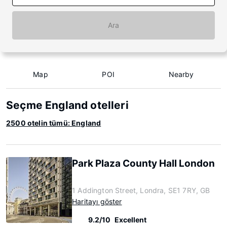
Ara
Map
POI
Nearby
Seçme England otelleri
2500 otelin tümü: England
Park Plaza County Hall London
1 Addington Street, Londra, SE1 7RY, GB
Haritayı göster
9.2/10
Excellent