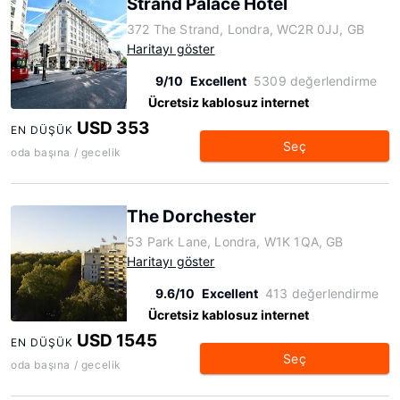
Strand Palace Hotel
372 The Strand, Londra, WC2R 0JJ, GB
Haritayı göster
9/10
Excellent
5309 değerlendirme
Ücretsiz kablosuz internet
USD 353
EN DÜŞÜK
Seç
oda başına / gecelik
The Dorchester
53 Park Lane, Londra, W1K 1QA, GB
Haritayı göster
9.6/10
Excellent
413 değerlendirme
Ücretsiz kablosuz internet
USD 1545
EN DÜŞÜK
Seç
oda başına / gecelik