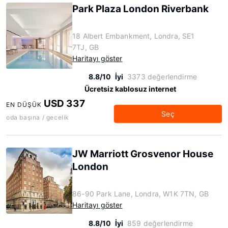
Park Plaza London Riverbank
18 Albert Embankment, Londra, SE1
7TJ, GB
Haritayı göster
8.8/10
İyi
3373 değerlendirme
Ücretsiz kablosuz internet
USD 337
EN DÜŞÜK
Seç
oda başına / gecelik
JW Marriott Grosvenor House
London
86-90 Park Lane, Londra, W1K 7TN, GB
Haritayı göster
8.8/10
İyi
859 değerlendirme