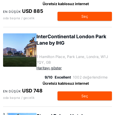
Ücretsiz kablosuz internet
USD 885
EN DÜŞÜK
Seç
oda başına / gecelik
InterContinental London Park
Lane by IHG
1 Hamilton Place, Park Lane, Londra, W1J
7QY, GB
Haritayı göster
9/10
Excellent
1002 değerlendirme
Ücretsiz kablosuz internet
USD 748
EN DÜŞÜK
Seç
oda başına / gecelik