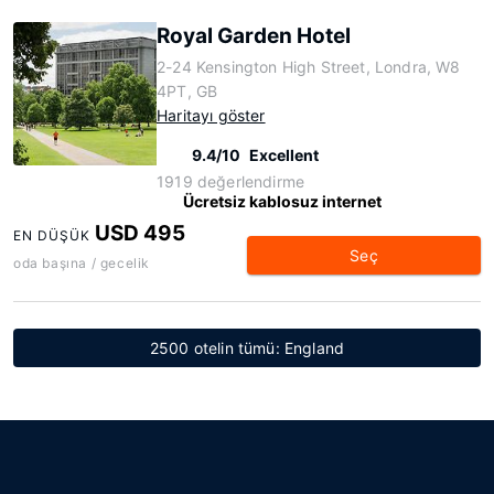
Royal Garden Hotel
2-24 Kensington High Street, Londra, W8
4PT, GB
Haritayı göster
9.4/10
Excellent
1919 değerlendirme
Ücretsiz kablosuz internet
USD 495
EN DÜŞÜK
Seç
oda başına / gecelik
2500 otelin tümü: England