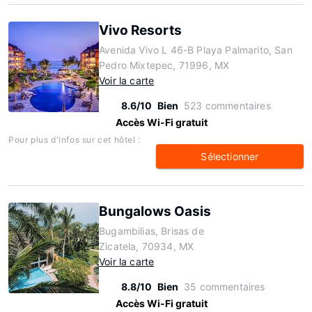
Vivo Resorts
Avenida Vivo L 46-B Playa Palmarito, San
Pedro Mixtepec, 71996, MX
Voir la carte
8.6/10
Bien
523 commentaires
Accès Wi-Fi gratuit
Pour plus d'infos sur cet hôtel :
Sélectionner
Bungalows Oasis
Bugambilias, Brisas de
Zicatela, 70934, MX
Voir la carte
8.8/10
Bien
35 commentaires
Accès Wi-Fi gratuit