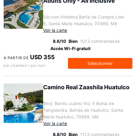
Adults Only - All Inclusive
Seccion Hotelera Bahia de Conejos Lote
8, Santa María Huatulco, 70989, MX
Voir la carte
8.6/10
Bien
1012 commentaires
Accès Wi-Fi gratuit
USD 355
À PARTIR DE
Sélectionner
par chambre / par nuit
Camino Real Zaashila Huatulco
Blvd. Benito Juárez No. 5 Bahia de
Tangolunda, Bahías de Huatulco, Santa
María Huatulco, 70989, MX
Voir la carte
8.8/10
Bien
1113 commentaires