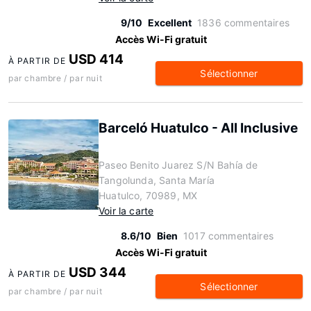
9/10
Excellent
1836 commentaires
Accès Wi-Fi gratuit
USD 414
À PARTIR DE
Sélectionner
par chambre / par nuit
Barceló Huatulco - All Inclusive
Paseo Benito Juarez S/N Bahía de
Tangolunda, Santa María
Huatulco, 70989, MX
Voir la carte
8.6/10
Bien
1017 commentaires
Accès Wi-Fi gratuit
USD 344
À PARTIR DE
Sélectionner
par chambre / par nuit