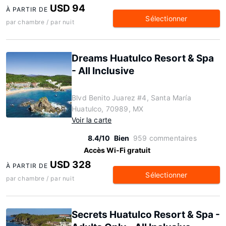
USD 94
À PARTIR DE
Sélectionner
par chambre / par nuit
Dreams Huatulco Resort & Spa
- All Inclusive
Blvd Benito Juarez #4, Santa María
Huatulco, 70989, MX
Voir la carte
8.4/10
Bien
959 commentaires
Accès Wi-Fi gratuit
USD 328
À PARTIR DE
Sélectionner
par chambre / par nuit
Secrets Huatulco Resort & Spa -