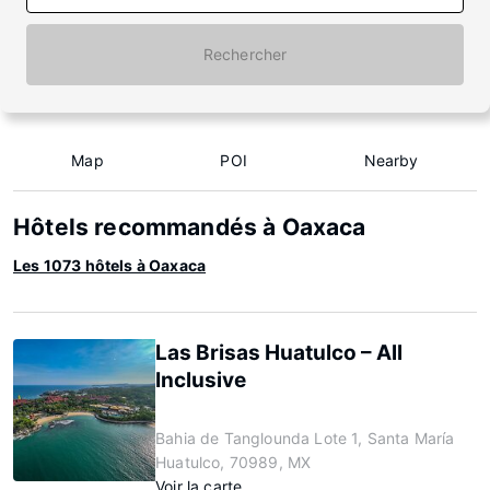
Rechercher
Map
POI
Nearby
Hôtels recommandés à Oaxaca
Les 1073 hôtels à Oaxaca
Las Brisas Huatulco – All
Inclusive
Bahia de Tanglounda Lote 1, Santa María
Huatulco, 70989, MX
Voir la carte