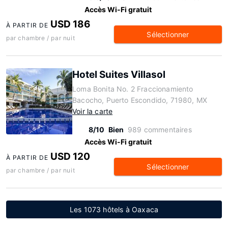
Accès Wi-Fi gratuit
USD 186
À PARTIR DE
Sélectionner
par chambre / par nuit
Hotel Suites Villasol
Loma Bonita No. 2 Fraccionamiento
Bacocho, Puerto Escondido, 71980, MX
Voir la carte
8/10
Bien
989 commentaires
Accès Wi-Fi gratuit
USD 120
À PARTIR DE
Sélectionner
par chambre / par nuit
Les 1073 hôtels à Oaxaca