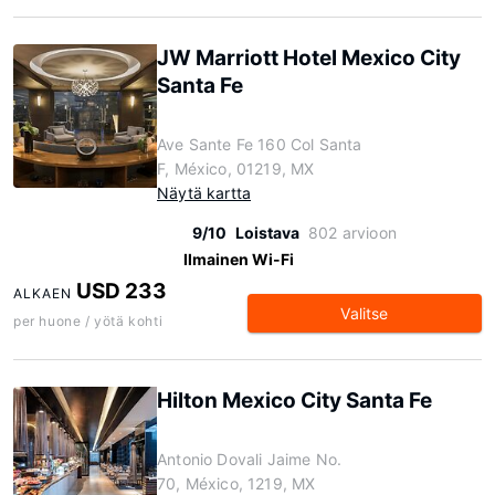
JW Marriott Hotel Mexico City
Santa Fe
Ave Sante Fe 160 Col Santa
F, México, 01219, MX
Näytä kartta
9/10
Loistava
802 arvioon
Ilmainen Wi-Fi
USD 233
ALKAEN
Valitse
per huone / yötä kohti
Hilton Mexico City Santa Fe
Antonio Dovali Jaime No.
70, México, 1219, MX