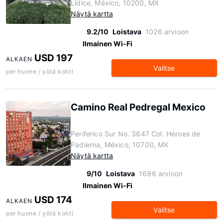
Lídice, México, 10200, MX
Näytä kartta
9.2/10
Loistava
1026 arvioon
Ilmainen Wi-Fi
USD 197
ALKAEN
Valitse
per huone / yötä kohti
Camino Real Pedregal Mexico
Periferico Sur No. 3647 Col. Héroes de
Padierna, México, 10700, MX
Näytä kartta
9/10
Loistava
1696 arvioon
Ilmainen Wi-Fi
USD 174
ALKAEN
Valitse
per huone / yötä kohti