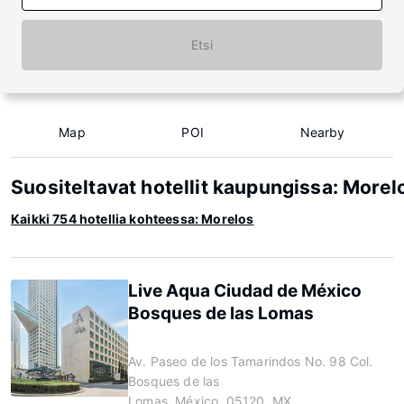
Etsi
Map
POI
Nearby
Suositeltavat hotellit kaupungissa: Morel
Kaikki 754 hotellia kohteessa: Morelos
Live Aqua Ciudad de México
Bosques de las Lomas
Av. Paseo de los Tamarindos No. 98 Col.
Bosques de las
Lomas, México, 05120, MX