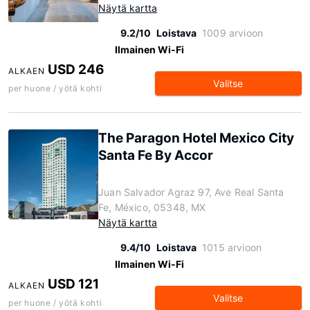
Näytä kartta
9.2/10
Loistava
1009 arvioon
Ilmainen Wi-Fi
USD 246
ALKAEN
Valitse
per huone / yötä kohti
The Paragon Hotel Mexico City
Santa Fe By Accor
Juan Salvador Agraz 97, Ave Real Santa
Fe, México, 05348, MX
Näytä kartta
9.4/10
Loistava
1015 arvioon
Ilmainen Wi-Fi
USD 121
ALKAEN
Valitse
per huone / yötä kohti