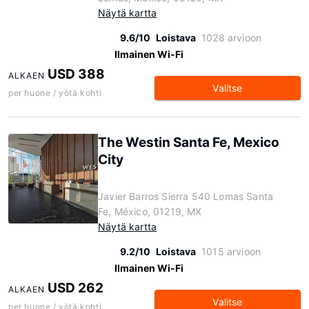
Näytä kartta
9.6/10
Loistava
1028 arvioon
Ilmainen Wi-Fi
USD 388
ALKAEN
Valitse
per huone / yötä kohti
The Westin Santa Fe, Mexico
City
Javier Barros Sierra 540 Lomas Santa
Fe, México, 01219, MX
Näytä kartta
9.2/10
Loistava
1015 arvioon
Ilmainen Wi-Fi
USD 262
ALKAEN
Valitse
per huone / yötä kohti