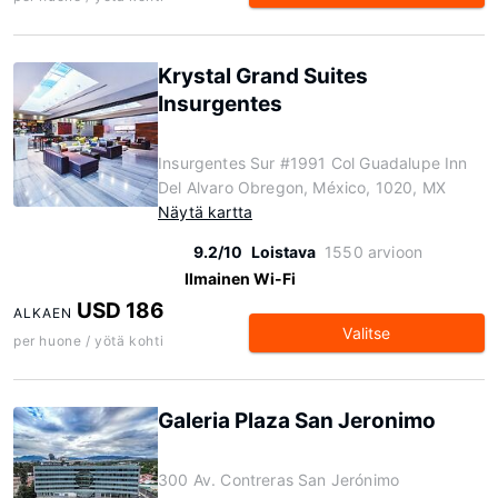
Krystal Grand Suites
Insurgentes
Insurgentes Sur #1991 Col Guadalupe Inn
Del Alvaro Obregon, México, 1020, MX
Näytä kartta
9.2/10
Loistava
1550 arvioon
Ilmainen Wi-Fi
USD 186
ALKAEN
Valitse
per huone / yötä kohti
Galeria Plaza San Jeronimo
300 Av. Contreras San Jerónimo