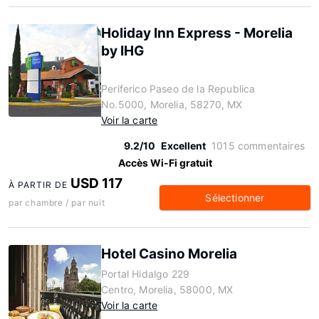
Holiday Inn Express - Morelia
by IHG
Periferico Paseo de la Republica
No.5000, Morelia, 58270, MX
Voir la carte
9.2/10
Excellent
1015 commentaires
Accès Wi-Fi gratuit
USD 117
À PARTIR DE
Sélectionner
par chambre / par nuit
Hotel Casino Morelia
Portal Hidalgo 229
Centro, Morelia, 58000, MX
Voir la carte