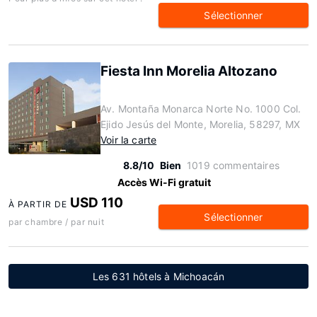
Sélectionner
Fiesta Inn Morelia Altozano
Av. Montaña Monarca Norte No. 1000 Col.
Ejido Jesús del Monte, Morelia, 58297, MX
Voir la carte
8.8/10
Bien
1019 commentaires
Accès Wi-Fi gratuit
USD 110
À PARTIR DE
Sélectionner
par chambre / par nuit
Les 631 hôtels à Michoacán