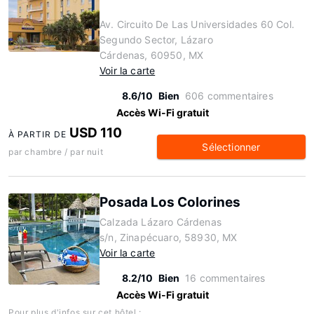
Av. Circuito De Las Universidades 60 Col.
Segundo Sector, Lázaro
Cárdenas, 60950, MX
Voir la carte
8.6/10
Bien
606 commentaires
Accès Wi-Fi gratuit
USD 110
À PARTIR DE
Sélectionner
par chambre / par nuit
Posada Los Colorines
Calzada Lázaro Cárdenas
s/n, Zinapécuaro, 58930, MX
Voir la carte
8.2/10
Bien
16 commentaires
Accès Wi-Fi gratuit
Pour plus d'infos sur cet hôtel :