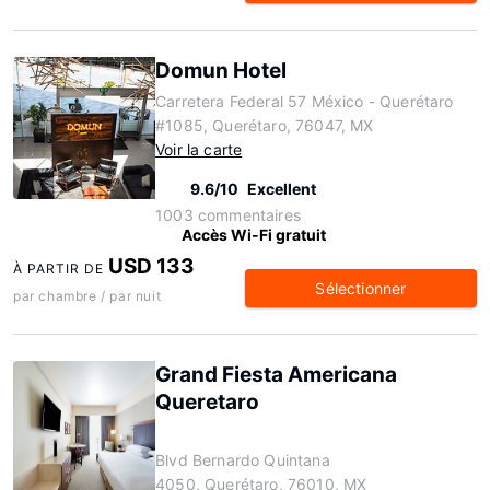
Domun Hotel
Carretera Federal 57 México - Querétaro
#1085, Querétaro, 76047, MX
Voir la carte
9.6/10
Excellent
1003 commentaires
Accès Wi-Fi gratuit
USD 133
À PARTIR DE
Sélectionner
par chambre / par nuit
Grand Fiesta Americana
Queretaro
Blvd Bernardo Quintana
4050, Querétaro, 76010, MX