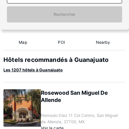
Rechercher
Map
POI
Nearby
Hôtels recommandés à Guanajuato
Les 1207 hôtels à Guanajuato
Rosewood San Miguel De
Allende
Nemesio Diez 11 Col Centro, San Miguel
de Allende, 37700, MX
Voir la carte