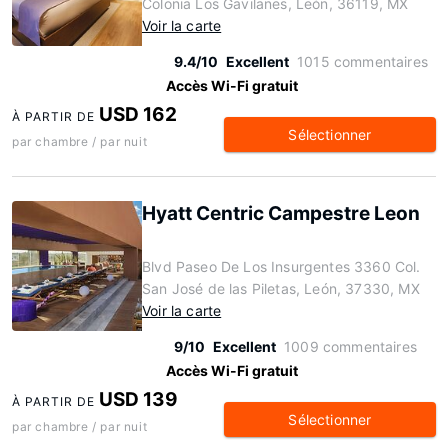
Colonia Los Gavilanes, León, 36119, MX
Voir la carte
9.4/10
Excellent
1015 commentaires
Accès Wi-Fi gratuit
USD 162
À PARTIR DE
Sélectionner
par chambre / par nuit
Hyatt Centric Campestre Leon
Blvd Paseo De Los Insurgentes 3360 Col.
San José de las Piletas, León, 37330, MX
Voir la carte
9/10
Excellent
1009 commentaires
Accès Wi-Fi gratuit
USD 139
À PARTIR DE
Sélectionner
par chambre / par nuit