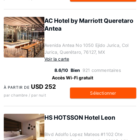
AC Hotel by Marriott Queretaro
Antea
Avenida Antea No 1050 Ejido Jurica, Col
Jurica, Querétaro, 76127, MX
Voir la carte
8.6/10
Bien
921 commentaires
Accès Wi-Fi gratuit
USD 252
À PARTIR DE
Sélectionner
par chambre / par nuit
HS HOTSSON Hotel Leon
Blvd Adolfo Lopez Mateos #1102 Ote