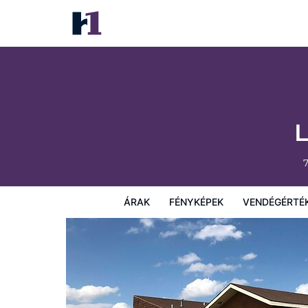
Lupine Inn Red Lodge MT
Árak
Fényképek
Vendégértékelések
Térkép
Sz
L
ÁRAK
FÉNYKÉPEK
VENDÉGÉRTÉ