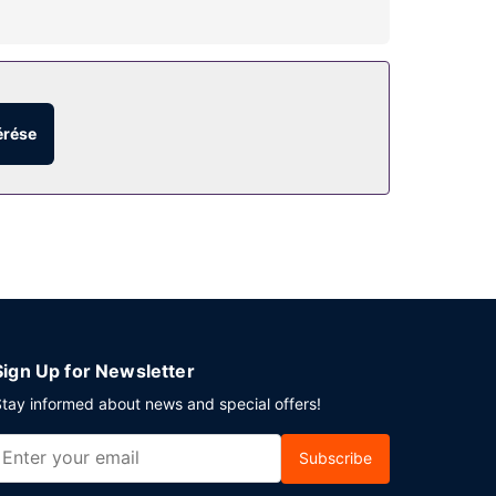
ek és szolgáltatások közé tartozik íróasztal,
(z) szauna, vagy a(z) fitneszlétesítmény. Ez egy
érése
Az autóval érkező vendégek számára ingyenes
Sign Up for Newsletter
tay informed about news and special offers!
Subscribe