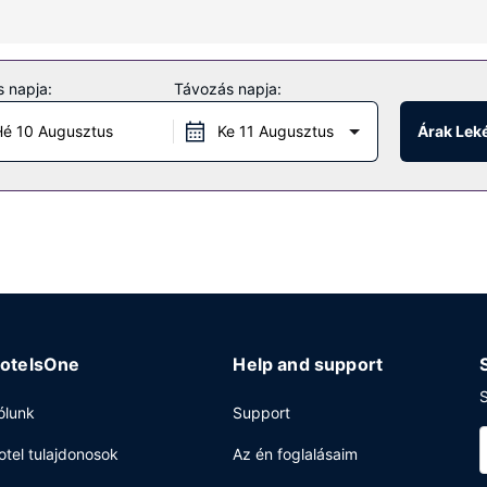
tartozik ingyenes piperecikkek és hajszárító. A kényelmi felszerelés
efonálási lehetőség).
 napja:
Távozás napja:
sítményeket és szolgáltatásokat, mint például a(z) beltéri medence, a
tások is elérhetők: ingyenes wifihozzáférés és étel- és italautomata.
é 10 Augusztus
Ke 11 Augusztus
Árak Lek
va tartó recepció és ruhatisztító létesítmények is igénybe vehető. 
otelsOne
Help and support
S
ólunk
Support
otel tulajdonosok
Az én foglalásaim