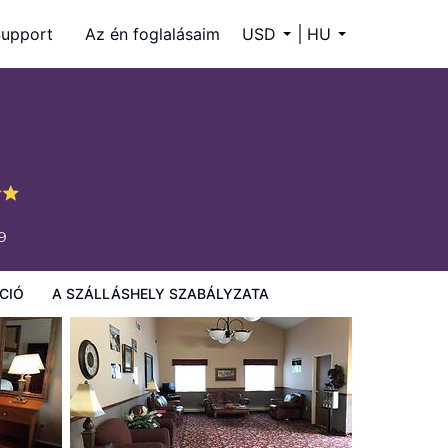
upport
Az én foglalásaim
USD
HU
9
CIÓ
A SZÁLLÁSHELY SZABÁLYZATA