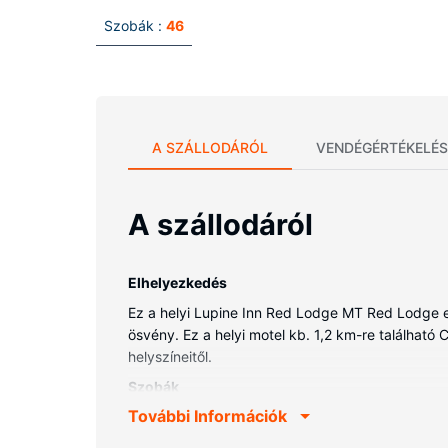
Szobák :
46
A SZÁLLODÁRÓL
VENDÉGÉRTÉKELÉS
A szállodáról
Elhelyezkedés
Ez a helyi Lupine Inn Red Lodge MT Red Lodge e
ösvény. Ez a helyi motel kb. 1,2 km-re találhat
helyszíneitől.
Szobák
További Információk
Helyezze magát kényelembe a(z) 46 légkondicioná
hozzáférés és a televíziókon nézhető kábelcsato