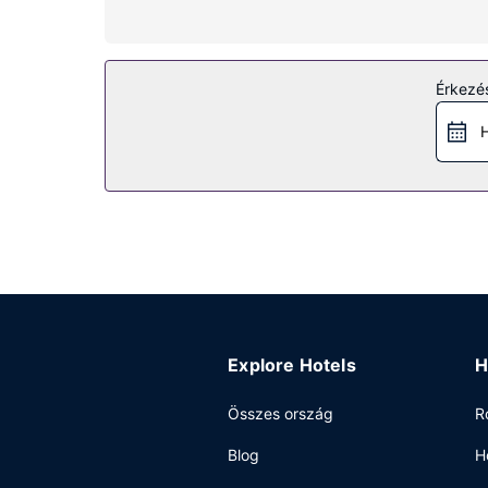
zuhanyzó/kád kombinációja is) felszerelései közé 
mikrohullámú sütők és telefon (ingyenes helyi tel
Az ingatlanhoz tartozó felszereltség
Érkezés
Élvezze ki a szálláshely kínálta szabadidős léte
toszkán stílusú motel, ahol a következő szolgálta
H
Egyéb felszereltség
A szálláshelyen business center, 24 órában nyit
egyéni parkolás biztosított a helyszínen.
Explore Hotels
H
Összes ország
R
Blog
H