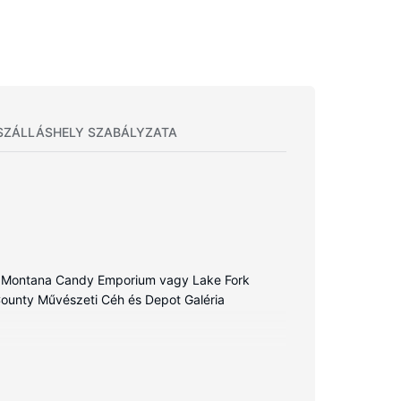
SZÁLLÁSHELY SZABÁLYZATA
sik Montana Candy Emporium vagy Lake Fork
 County Művészeti Céh és Depot Galéria
lálható. Ingyenes vezeték nélküli internet-
át fürdőszoba (kizárólag azok, melyekben van