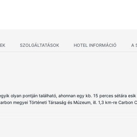
EK
SZOLGÁLTATÁSOK
HOTEL INFORMÁCIÓ
A 
gyik olyan pontján található, ahonnan egy kb. 15 perces sétára e
ó Carbon megyei Történeti Társaság és Múzeum, ill. 1,3 km-re Carbon
lt szoba egyikében, melyekben hűtőszekrény és LED-televíziók is ta
rnák kínálata mind a vendégek kikapcsolódását szolgálja. A(z) priv