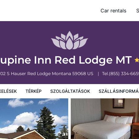
Car rentals
S
olgáltatások
Szállásinformáció
A szálláshely szabályzata
upine Inn Red Lodge MT
702 S Hauser
Red Lodge
Montana
59068
US
Tel.
(855) 334-665
KELÉSEK
TÉRKÉP
SZOLGÁLTATÁSOK
SZÁLLÁSINFORMÁ