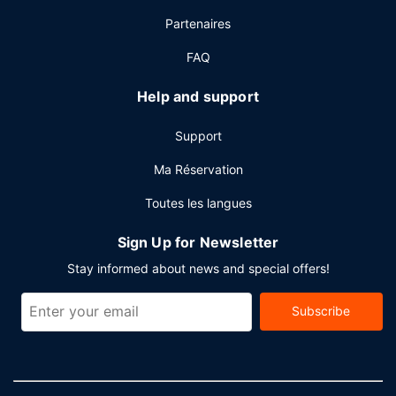
07 h 00 à 10 h 30 et le week-end de 07 h 00 à 11 h 00 (en
Partenaires
supplément).
FAQ
Autres services
Les équipements et services proposés incluent un service
Help and support
de location de limousines/berlines, un service d'arrivée
express et un service de départ express. Cet hôtel
Support
dispose de 22 salles de réunions pouvant accueillir toutes
sortes d'événements. Un parking payant sans service de
Ma Réservation
voiturier est disponible dans l'enceinte de l'hébergement.
Toutes les langues
Sign Up for Newsletter
Stay informed about news and special offers!
Subscribe