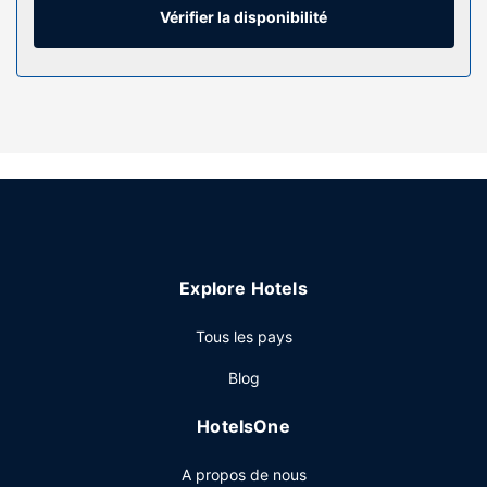
avec un ensemble douche/baignoire est à votre
Vérifier la disponibilité
disposition. Vous y trouvez également des articles de
toilette gratuits et un sèche-cheveux.
Les services sur place
Si pour vous, le plaisir passe avant tout, n'hésitez pas à
profiter des infrastructures de loisirs de l'hébergement qui
incluent notamment une piscine extérieure, un sauna et
une salle de fitness ouverte 24 h/24. Parmi les
équipements et services offerts par cet hôtel vous trouvez
également l'accès Wi-Fi à Internet gratuit, un service de
conciergerie et un service d'organisation de mariages.
Explore Hotels
Restaurant
Tous les pays
De délicieuses spécialités Cuisine locale vous attendent à
CABU Boire et manger, un restaurant qui abrite un bar /
Blog
salon, parfait pour prendre l'apéritif avant le dîner. Si vous
préférez une soirée cocooning, un service d'étage
HotelsOne
(horaires limités) est à votre disposition. Pour bien finir la
journée, vous trouverez sur place un bar en bord de
A propos de nous
piscine. Un petit déjeuner buffet est servi en semaine de