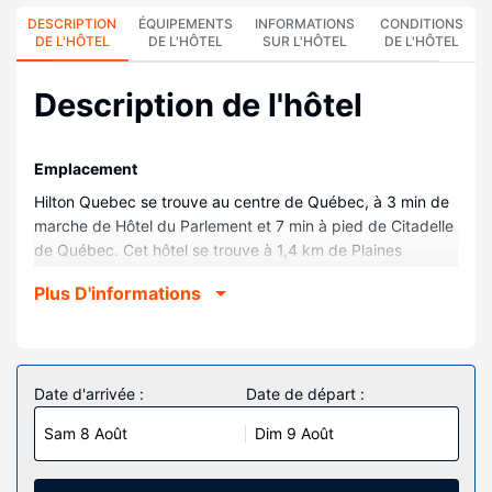
DESCRIPTION
ÉQUIPEMENTS
INFORMATIONS
CONDITIONS
DE L'HÔTEL
DE L'HÔTEL
SUR L'HÔTEL
DE L'HÔTEL
Description de l'hôtel
Emplacement
Hilton Quebec se trouve au centre de Québec, à 3 min de
marche de Hôtel du Parlement et 7 min à pied de Citadelle
de Québec. Cet hôtel se trouve à 1,4 km de Plaines
d'Abraham et à 1,4 km de Place Royale.
Plus D'informations
Chambres
Les 569 chambres de l'hébergement vous invitent à la
détente et comprennent un réfrigérateur et une télévision
LCD. Votre lit est préparé avec une couette en duvet d'oie
Date d'arrivée :
Date de départ :
et de la literie de qualité supérieure. Un accès gratuit au
Sam 8 Août
Dim 9 Août
réseau Internet Wi-Fi et câblé vous permet de rester en
contact avec le reste du monde et des chaînes par câble
assurent votre divertissement. Une salle de bain privée