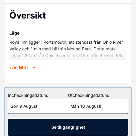
Översikt
Läge
Royal Inn ligger i Portsmouth, ett stenkast från Ohio River
Valley och 1 min med bil från Mound Park. Detta motell
ligger 1,8 km från Ohio River och 3,6 km från Boneyfiddle
Commercial District.
Läs Mer
Hotellrum
Känn dig som hemma i ett av de 36 luftkonditionerade
rummen. I badrummen finns badkar/dusch. På rummet
finns skrivbord. Städning erbjuds dagligen.
Incheckningsdatum:
Utcheckningsdatum:
Övriga bekvämligheter
Sön 9 Augusti
Mån 10 Augusti
Gäster har tillgång till bland annat reception (öppen
dygnet runt) och kaffe i allmänt utrymme. Avgiftsfri
parkering erbjuds på plats.
Se tillgänglighet