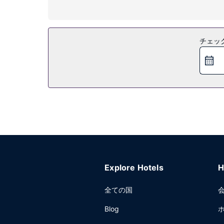
24 時間対応フロントデスク、共用エリアでのコー
チェッ
Explore Hotels
H
全ての国
Blog