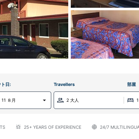
ト日:
Travellers
部屋
11 ８月
2 大人
TS
25+ YEARS OF EXPERIENCE
24/7 MULTILINGU