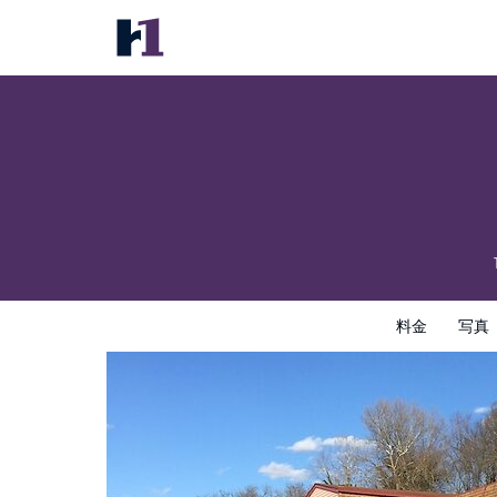
Royal Inn
料金
写真
レビュー
地図
館内設備
ホテルイン
料金
写真