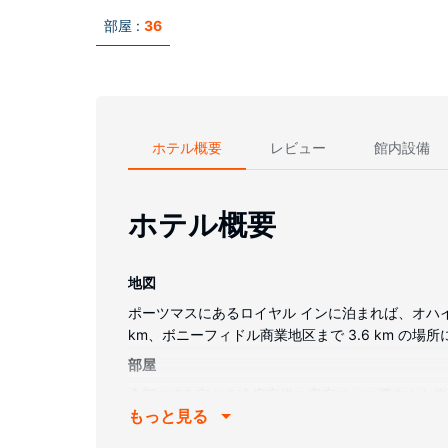
部屋 :
36
ホテル概要
レビュー
館内設備
ホテル概要
地図
ポーツマスにあるロイヤル インに泊まれば、オハイ
km、ボニーフィドル商業地区まで 3.6 km の場
部屋
全部で 36 室ある冷房完備の客室で、ご滞在を
もっと見る
ビスは、毎日行われます。
その他の施設